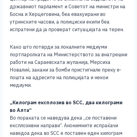
државниот парламент и Советот на министри на
Босна и Херцеговина, беа евакуирани во
утринските часови, а полициски екипи беа
испратени да ја проверат ситуацијата на терен.
Како што потврди за локалните медиуми
портпаролката на Министерството за внатрешни
работи на Сараевската жупанија, Мерсиха
Новалиќ, закани за бомби пристигнале преку е-
пошта на адресите на полицијата и некои
медиуми.
„Килограм експлозив во SCC, два килограми
во Алта“
Во пораката се наведува дека „се поставени
експлозивни направи“. Анонимните испраќачи
наведоа дека во SCC е поставен еден килограм