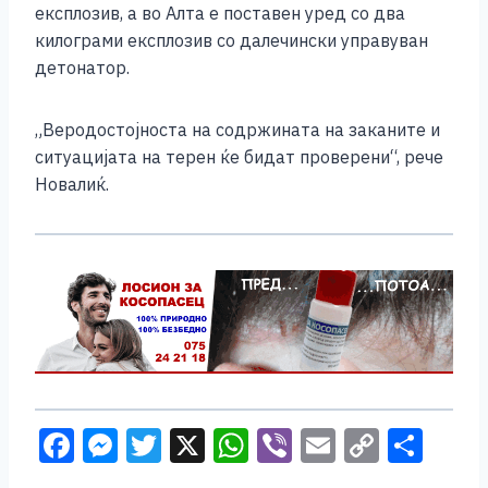
експлозив, а во Алта е поставен уред со два
килограми експлозив со далечински управуван
детонатор.
„Веродостојноста на содржината на заканите и
ситуацијата на терен ќе бидат проверени“, рече
Новалиќ.
F
M
T
X
W
Vi
E
C
S
a
e
wi
h
b
m
o
h