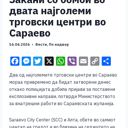
двата најголеми
трговски центри во
Сараево
16.04.2026
Вести
,
По надвор
F
M
T
X
W
Vi
E
C
S
a
e
wi
h
b
m
o
h
Два од најголемите трговски центри во Сараево
c
ss
tt
at
er
ai
p
ar
мораа привремено да бидат затворени денес
e
e
er
s
l
y
e
откако полицијата добила пријави за поставени
b
n
A
Li
експлозивни направи, потврди Министерството
за внатрешни работи во Сараевската жупанија.
o
g
p
n
o
er
p
k
Saraevo City Center (SCC) и Алта, обете во самиот
k
центар на градот и во близина на седиштето на