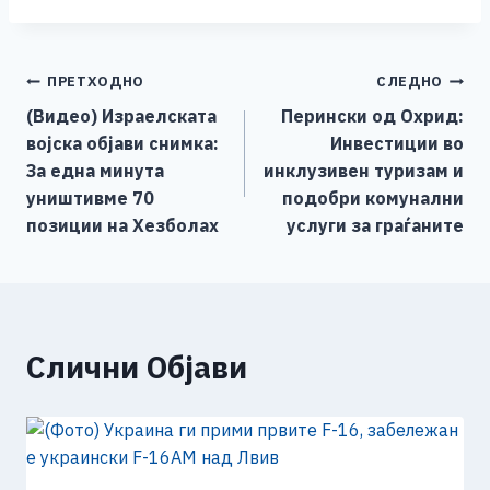
c
ss
tt
at
er
ai
p
ar
e
e
er
s
l
y
e
Навигација
ПРЕТХОДНО
СЛЕДНО
b
n
A
Li
(Видео) Израелската
Перински од Охрид:
o
g
p
n
на
војска објави снимка:
Инвестиции во
o
er
p
k
напис
За една минута
инклузивен туризам и
k
уништивме 70
подобри комунални
позиции на Хезболах
услуги за граѓаните
Слични Објави