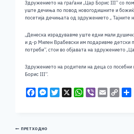
Здружението на граѓани ,,Цар Борис III” со п
c
ss
tt
at
er
ai
p
уште дечиња по повод новогодишните и божиќ
e
e
er
s
l
y
посетија дечињата од здружението ,, Тајните 
b
n
A
Li
o
g
p
n
,,Денеска израдувавме уште едни мали душички
и д-р Милен Врабевски им подаривме детски п
o
er
p
k
потреби”, стои во објавата на здружението ,,Ц
k
Здружението на родители на деца со посебни п
Борис III”.
F
M
T
X
W
Vi
E
C
a
e
wi
h
b
m
o
c
ss
tt
at
er
ai
p
e
e
er
s
l
y
b
n
A
Li
Навигација
ПРЕТХОДНО