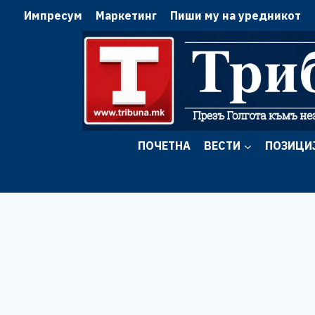
Skip
Импресум
Маркетинг
Пиши му на уредникот
to
content
ПОЧЕТНА
ВЕСТИ
ПОЗИЦИ