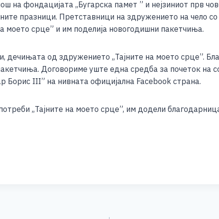
омош на фондацијата ,,Бугарска памет ” и нејзиниот прв 
ar
ните празници. Претставници на здружението на чело со
e
на моето срце” и им поделија новогодишни пакетчиња.
, дечињата од здружението ,,Тајните на моето срце”. Бл
акетчиња. Договориме уште една средба за почеток на с
ар Борис III” на нивната официјална Facebook страна.
отреби ,,Тајните на моето срце”, им додели благодарниц
S
h
ar
e