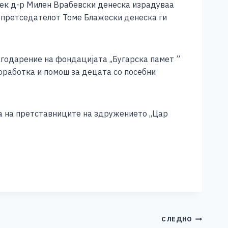
човек д-р Милен Врабевски денеска израдуваа
 претседателот Томе Блажески денеска ги
агодарение на фондацијата ,,Бугарска памет ”
оработка и помош за децата со посебни
а на претставниците на здружението ,,Цар
СЛЕДНО