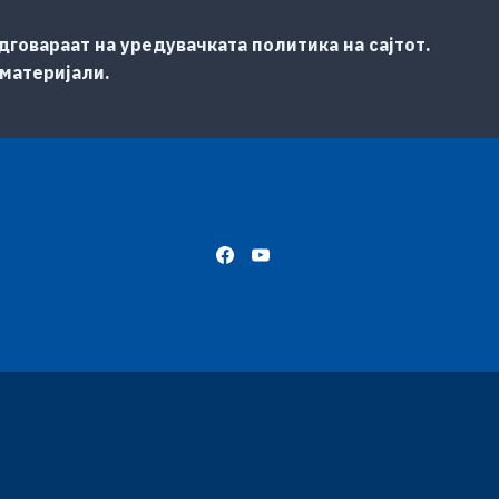
говараат на уредувачката политика на сајтот.
 материјали.