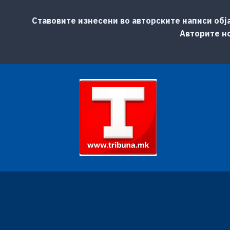
Ставовите изнесени во авторските написи обј
Авторите но