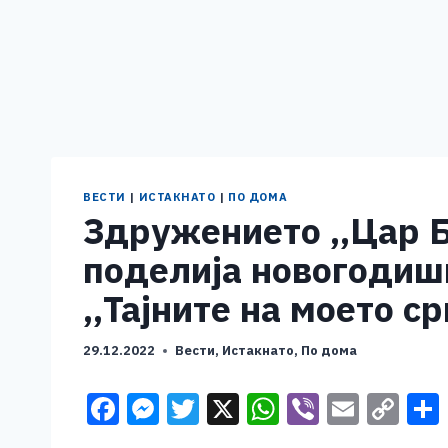
ВЕСТИ
|
ИСТАКНАТО
|
ПО ДОМА
Здружението ,,Цар Б
поделија новогодиш
,,Тајните на моето ср
29.12.2022
Вести
,
Истакнато
,
По дома
F
M
T
X
W
Vi
E
C
a
e
wi
h
b
m
o