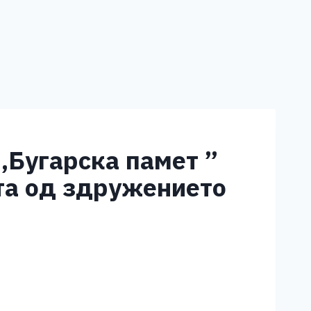
,Бугарска памет ”
та од здружението