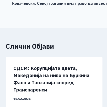
o
g
p
n
Ковачевски: Секој граѓанин има право да инвес
на
o
er
p
k
напис
k
Слични Објави
СДСМ: Корупцијата цвета,
Македонија на ниво на Буркина
Фасо и Танзанија според
Транспаренси
11.02.2026