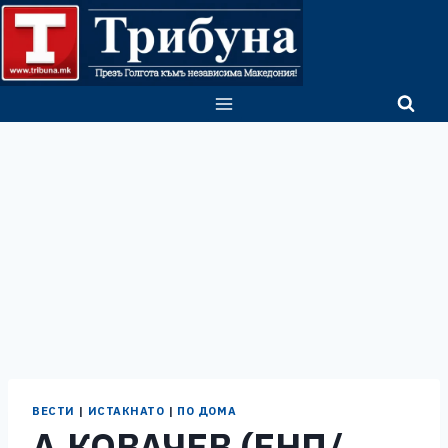
Skip
to
content
ВЕСТИ
|
ИСТАКНАТО
|
ПО ДОМА
А.КОВАЧЕВ (ЕНП/