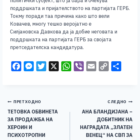
политички субјект, што ја бара и очекува
поддршката и пријателството на партијата ГЕРБ.
Токму поради таа причина како што вели
Ковачев, многу тешко веројатно е
Силјановска Давкова да ја добие неговата и
поддршката на партијата ГЕРБ за својата
претседателска кандидатура.
F
M
T
X
W
Vi
E
C
S
a
e
wi
h
b
m
o
h
c
ss
tt
at
er
ai
p
ar
e
e
er
s
l
y
e
Навигација
ПРЕТХОДНО
СЛЕДНО
b
n
A
Li
ТЕТОВКА ОБВИНЕТА
АНА БЛАНДИЈАНА –
o
g
p
n
на
ЗА ПРОДАЖБА НА
ДОБИТНИК НА
o
er
p
k
напис
ХЕРОИН И
НАГРАДАТА „ЗЛАТЕН
k
ПСИХОТРОПНИ
ВЕНЕЦ“ НА СВП ЗА