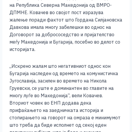
o
g
p
n
на Република Северна Македонија од ВМРО-
o
er
p
k
ДПМНЕ. Ковачев во својот пост изразува
k
жалење поради фактот што Гордана Силјановска
Давкова имала многу забелешки во однос на
Договорот за добрососедство и пријателство
меѓу Македонија и Бугарија, посебно во делот со
историјата.
„Искрено жалам што негативниот однос кон
Бугарија наследен од времето на комунистичка
Југославија, засилен во времето на Никола
Груевски, се уште е доминантен во главите на
многу луѓе во Македонија“, вели Ковачев.
Вториот човек во ЕНП додава дека
прифаќањето на заедничката историја и
стопирањето на говорот на омраза е минимумот
што треба да биде исполнет од секој еден