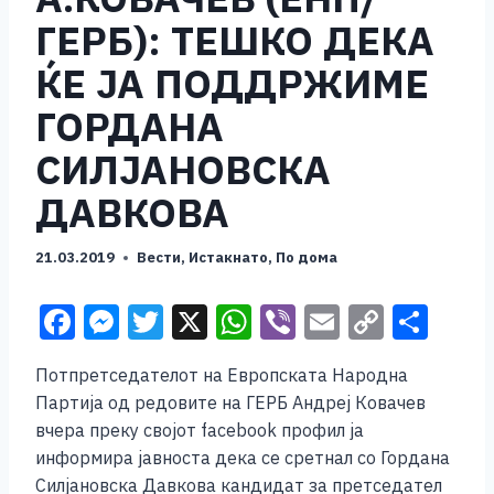
ГЕРБ): ТЕШКО ДЕКА
ЌЕ ЈА ПОДДРЖИМЕ
ГОРДАНА
СИЛЈАНОВСКА
ДАВКОВА
21.03.2019
Вести
,
Истакнато
,
По дома
F
M
T
X
W
Vi
E
C
S
a
e
wi
h
b
m
o
h
Потпретседателот на Европската Народна
c
ss
tt
at
er
ai
p
ar
Партија од редовите на ГЕРБ Андреј Ковачев
e
e
er
s
l
y
e
вчера преку својот facebook профил ја
b
n
A
Li
информира јавноста дека се сретнал со Гордана
Силјановска Давкова кандидат за претседател