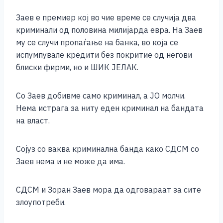
Заев е премиер кој во чие време се случија два
криминали од половина милијарда евра. На Заев
му се случи пропаѓање на банка, во која се
испумпувале кредити без покритие од негови
блиски фирми, но и ШИК ЈЕЛАК.
Со Заев добивме само криминал, а ЈО молчи.
Нема истрага за ниту еден криминал на бандата
на власт.
Сојуз со ваква криминална банда како СДСМ со
Заев нема и не може да има.
СДСМ и Зоран Заев мора да одговараат за сите
злоупотреби.