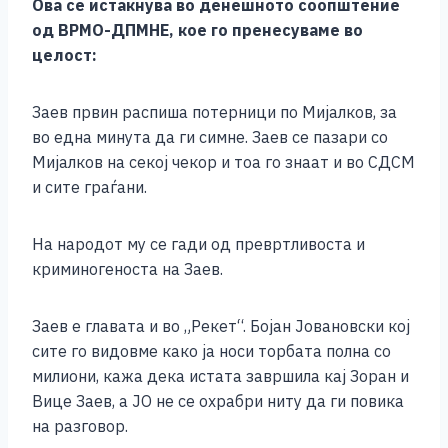
Ова се истакнува во денешното соопштение
од ВРМО-ДПМНЕ, кое го пренесуваме во
целост:
Заев првин распиша потерници по Мијалков, за
во една минута да ги симне. Заев се пазари со
Мијалков на секој чекор и тоа го знаат и во СДСМ
и сите граѓани.
На народот му се гади од превртливоста и
криминогеноста на Заев.
Заев е главата и во „Рекет“. Бојан Јовановски кој
сите го видовме како ја носи торбата полна со
милиони, кажа дека истата завршила кај Зоран и
Вице Заев, а ЈО не се охрабри ниту да ги повика
на разговор.