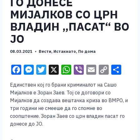
ГО ДОНЕСЕ
МИЈАЛКОВ СО ЦРН
ВЛАДИН „ПАСАТ“ ВО
ЈО
08.03.2021
Вести
,
Истакнато
,
По дома
F
M
T
X
W
Vi
E
C
S
a
e
wi
h
b
m
o
h
Единствен кој го брани криминалот на Сашо
c
ss
tt
at
er
ai
p
ar
Мијалков е Зоран Заев. Тој се договори со
e
e
er
s
l
y
e
Мијалков да создава вештачка криза во ВМРО, и
b
n
A
Li
три години не смееше да го спомне во
соопштение. Зоран Заев со црн владин пасат го
o
g
p
n
донесе до ЈО.
o
er
p
k
k