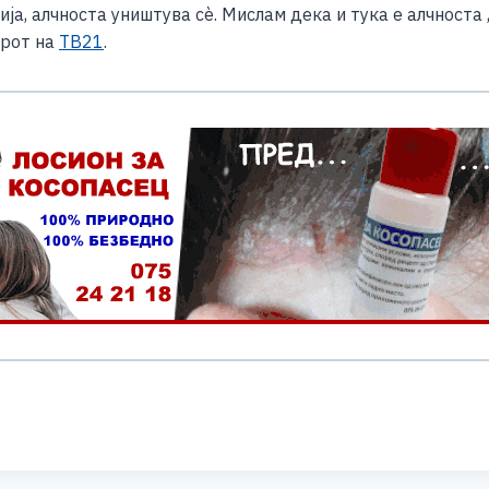
, алчноста уништува сè. Мислам дека и тука е алчноста ,
ерот на
ТВ21
.
S
h
ar