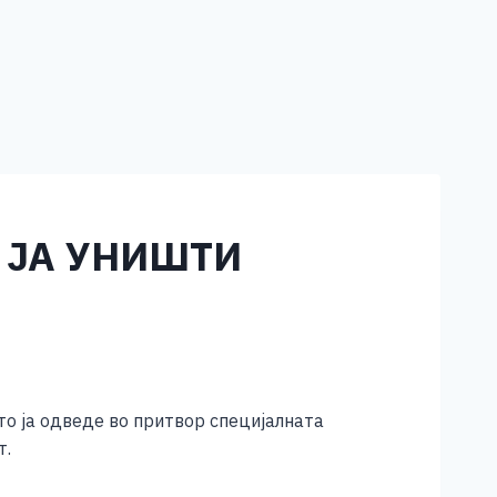
 ЈА УНИШТИ
то ја одведе во притвор специјалната
т.