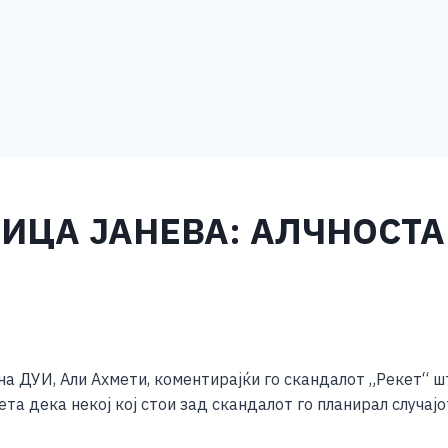
ТИЦА ЈАНЕВА: АЛЧНОСТА
S
h
 на ДУИ, Али Ахмети, коментирајќи го скандалот „Рекет“ ш
ar
та дека некој кој стои зад скандалот го планирал случајо
e