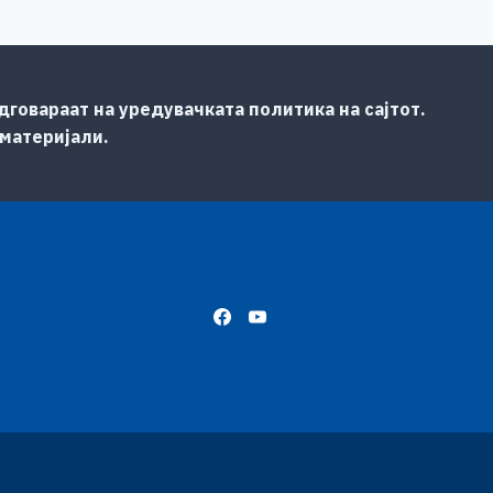
говараат на уредувачката политика на сајтот.
 материјали.