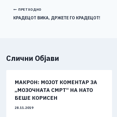
e
e
er
s
l
y
b
n
A
Li
Навигација
ПРЕТХОДНО
o
g
p
n
КРАДЕЦОТ ВИКА, ДРЖЕТЕ ГО КРАДЕЦОТ!
на
o
er
p
k
напис
k
Слични Објави
МАКРОН: МОЈОТ КОМЕНТАР ЗА
„МОЗОЧНАТА СМРТ“ НА НАТО
БЕШЕ КОРИСЕН
28.11.2019