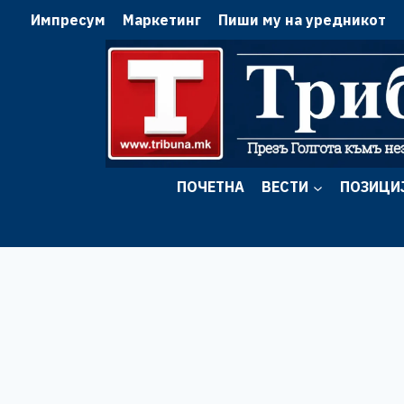
Skip
Импресум
Маркетинг
Пиши му на уредникот
to
content
ПОЧЕТНА
ВЕСТИ
ПОЗИЦИ