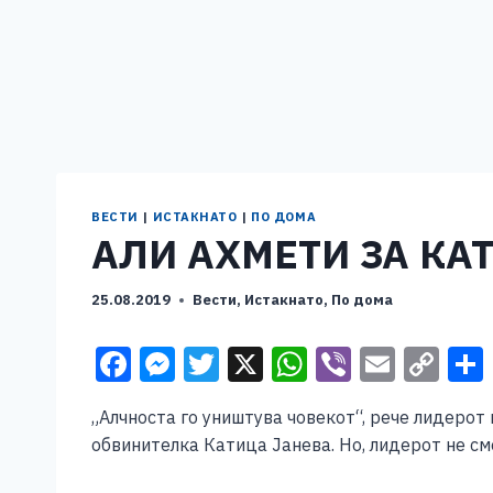
ВЕСТИ
|
ИСТАКНАТО
|
ПО ДОМА
АЛИ АХМЕТИ ЗА КА
25.08.2019
Вести
,
Истакнато
,
По дома
F
M
T
X
W
Vi
E
C
a
e
wi
h
b
m
o
„Алчноста го уништува човекот“, рече лидерот
c
ss
tt
at
er
ai
p
обвинителка Катица Јанева. Но, лидерот не сме
e
e
er
s
l
y