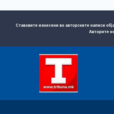
Ставовите изнесени во авторските написи обј
Авторите но