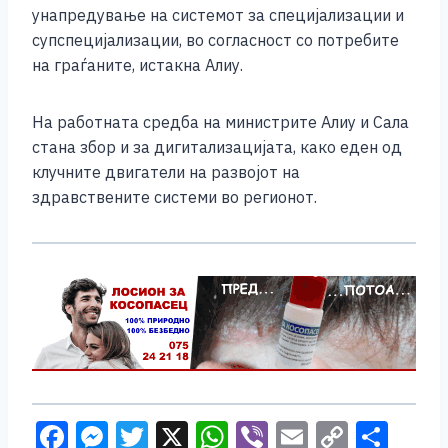
унапредување на системот за специјализации и
супспецијализации, во согласност со потребите
на граѓаните, истакна Алиу.
На работната средба на министрите Алиу и Сала
стана збор и за дигитализацијата, како еден од
клучните двигатели на развојот на
здравствените системи во регионот.
F
M
T
X
W
Vi
E
C
S