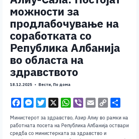
можности за
продлабочување на
соработката со
Република Албанија
во областа на
здравството
18.12.2025
Вести
,
По дома
F
M
T
X
W
Vi
E
C
S
a
e
wi
h
b
m
o
h
Министерот за здравство, Азир Алиу во рамки на
c
ss
tt
at
er
ai
p
ar
работната посета на Република Албанија оствари
e
e
er
s
l
y
e
средба со министерката за здравство и