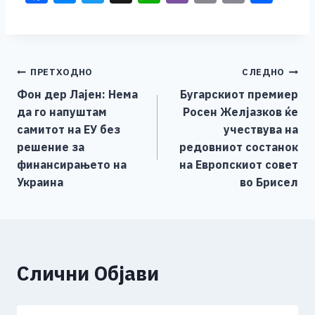
a
e
wi
h
b
m
o
h
c
ss
tt
at
er
ai
p
ar
e
e
er
s
l
y
e
Навигација
ПРЕТХОДНО
СЛЕДНО
b
n
A
Li
Фон дер Лајен: Нема
Бугарскиот премиер
o
g
p
n
на
да го напуштам
Росен Желјазков ќе
o
er
p
k
напис
самитот на ЕУ без
учествува на
k
решение за
редовниот состанок
финансирањето на
на Европскиот совет
Украина
во Брисел
Слични Објави