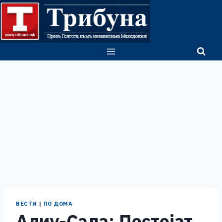
Skip
to
content
ВЕСТИ
|
ПО ДОМА
Алиу-Сала: Постојат