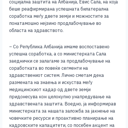
b
n
A
Li
социјална заштита на Албанија, Евис Сала, на која
беше реафирмирана успешната билатерална
o
g
p
n
соработка меѓу двете земји и можностите за
o
er
p
k
понатамошно нејзино продлабочување во
k
областа на здравството.
– Со Република Албанија имаме воспоставено
успешна соработка, а со министерката Сала
заеднички се залагаме за продлабочување на
соработката во повеќе сегменти на
здравствениот систем. Лично сметам дека
размената на знаења и искуства меѓу
медицинскиот кадар од двете земји
придонесува кон целокупно унапредување на
здравствената заштита. Воедно, ја информирав
министерката за нашата заложба за јакнење на
човечките ресурси и проактивно планирање на
кадровските капацитети, со посебен акцент на