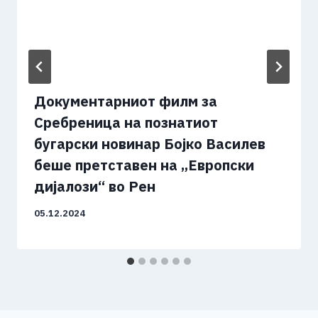
Документарниот филм за
Сребреница на познатиот
бугарски новинар Боjко Василев
беше претставен на „Европски
дијалози“ во Рен
05.12.2024