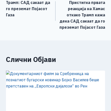
Трамп: САД сакаат да
Пристигна првата
o
g
p
n
на
го преземат Појасот
реакција на Хамас
o
er
p
k
напис
Газа
откако Трамп кажа
k
дека САД сакаат да го
преземат Појасот Газа
Слични Објави