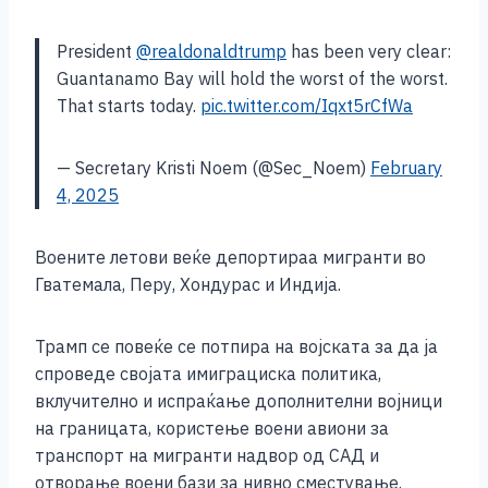
President
@realdonaldtrump
has been very clear:
Guantanamo Bay will hold the worst of the worst.
That starts today.
pic.twitter.com/Iqxt5rCfWa
— Secretary Kristi Noem (@Sec_Noem)
February
4, 2025
Воените летови веќе депортираа мигранти во
Гватемала, Перу, Хондурас и Индија.
Трамп се повеќе се потпира на војската за да ја
спроведе својата имиграциска политика,
вклучително и испраќање дополнителни војници
на границата, користење воени авиони за
транспорт на мигранти надвор од САД и
отворање воени бази за нивно сместување.