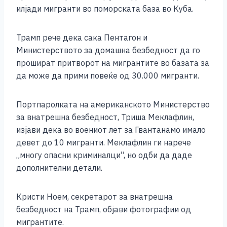
o
g
p
n
илјади мигранти во поморската база во Куба.
o
er
p
k
k
Трамп рече дека сака Пентагон и
Министерството за домашна безбедност да го
прошират притворот на мигрантите во базата за
да може да прими повеќе од 30.000 мигранти.
Портпаролката на американското Министерство
за внатрешна безбедност, Триша Меклафлин,
изјави дека во воениот лет за Гвантанамо имало
девет до 10 мигранти. Меклафлин ги нарече
„многу опасни криминалци“, но одби да даде
дополнителни детали.
Кристи Ноем, секретарот за внатрешна
безбедност на Трамп, објави фотографии од
мигрантите.