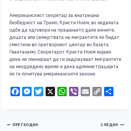
Американскиот секретар за внатрешна
безбедност на Трамп, Кристи Ноем, во неделата
одби да одговори на прашањето дали жените,
децата или семејствата на мигрантите ќе бидат
сместени во притворниот центар во базата
Гвантанамо. Секретарот Кристи Ноем изјави
дека не планираат да ги задржуваат мигрантите
на неодредено време и дека администрацијата
ќе ги почитува американските закони.
F
M
T
X
W
Vi
E
C
S
a
e
wi
h
b
m
o
h
c
ss
tt
at
er
ai
p
ar
e
e
er
s
l
y
e
Навигација
ПРЕТХОДНО
СЛЕДНО
b
n
A
Li