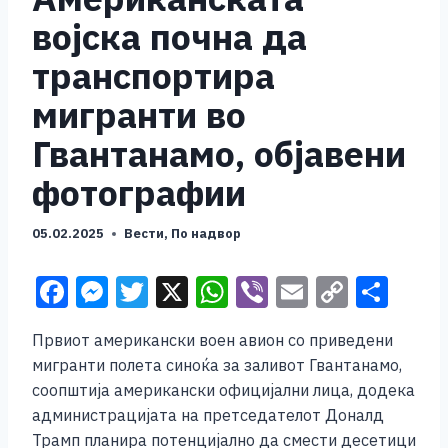
војска почна да
транспортира
мигранти во
Гвантанамо, објавени
фотографии
05.02.2025
Вести
,
По надвор
F
M
T
X
W
Vi
E
C
S
a
e
wi
h
b
m
o
h
Првиот американски воен авион со приведени
c
ss
tt
at
er
ai
p
ar
мигранти полета синоќа за заливот Гвантанамо,
e
e
er
s
l
y
e
соопштија американски официјални лица, додека
b
n
A
Li
администрацијата на претседателот Доналд
Трамп планира потенцијално да смести десетици