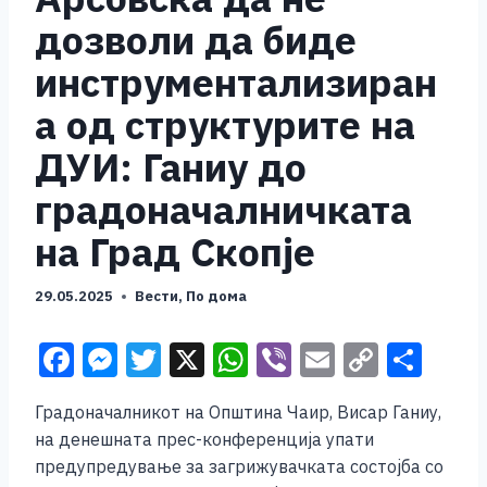
дозволи да биде
инструментализиран
а од структурите на
ДУИ: Ганиу до
градоначалничката
на Град Скопје
29.05.2025
Вести
,
По дома
F
M
T
X
W
Vi
E
C
S
a
e
wi
h
b
m
o
h
Градоначалникот на Општина Чаир, Висар Ганиу,
c
ss
tt
at
er
ai
p
ar
на денешната прес-конференција упати
e
e
er
s
l
y
e
предупредување за загрижувачката состојба со