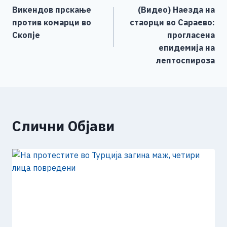
b
n
A
Li
Викендов прскање
(Видео) Наезда на
o
g
p
n
на
против комарци во
стаорци во Сараево:
o
er
p
k
напис
Скопје
прогласена
k
епидемија на
лептоспироза
Слични Објави