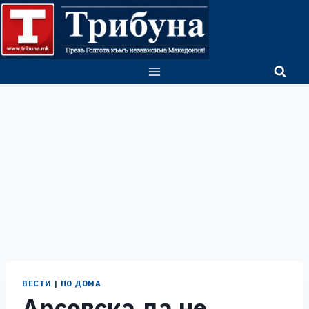
Skip
to
content
ВЕСТИ
|
ПО ДОМА
Арсовска да не