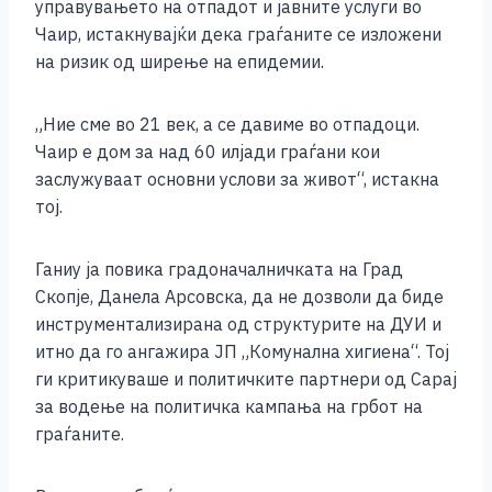
b
n
A
Li
управувањето на отпадот и јавните услуги во
Чаир, истакнувајќи дека граѓаните се изложени
o
g
p
n
на ризик од ширење на епидемии.
o
er
p
k
k
„Ние сме во 21 век, а се давиме во отпадоци.
Чаир е дом за над 60 илјади граѓани кои
заслужуваат основни услови за живот“, истакна
тој.
Ганиу ја повика градоначалничката на Град
Скопје, Данела Арсовска, да не дозволи да биде
инструментализирана од структурите на ДУИ и
итно да го ангажира ЈП „Комунална хигиена“. Тој
ги критикуваше и политичките партнери од Сарај
за водење на политичка кампања на грбот на
граѓаните.