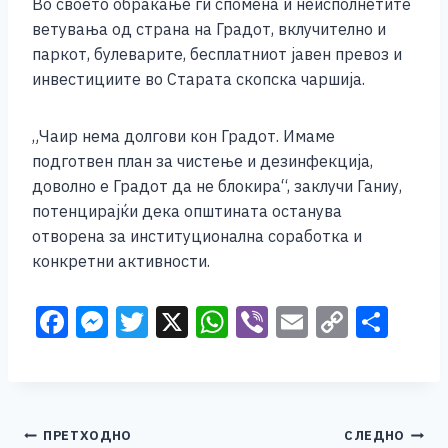
Во своето обраќање ги спомена и неисполнетите
ветувања од страна на Градот, вклучително и
паркот, булеварите, бесплатниот јавен превоз и
инвестициите во Старата скопска чаршија.
„Чаир нема долгови кон Градот. Имаме
подготвен план за чистење и дезинфекција,
доволно е Градот да не блокира“, заклучи Ганиу,
потенцирајќи дека општината останува
отворена за институционална соработка и
конкретни активности.
F
M
T
X
W
Vi
E
C
S
a
e
wi
h
b
m
o
h
c
ss
tt
at
er
ai
p
ar
e
e
er
s
l
y
e
Навигација
ПРЕТХОДНО
СЛЕДНО