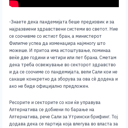
-Знаете дека пандемијата беше предизвик и за
најразвиени здравствени системи во светот. Ние
се соочивме со истиот бран, а министерот
Филипче успеа да изменаџира најмногу што
можеше. И притоа има истоштување, поминаа
веќе две години и четири или пет брана. Сметам
дека треба освежување во секторот здравство
и да се соочиме со пандемијата, вели Сали кои не
сакаше конкретно да зборува за ова сѐ додека и
ако не биде официјално предложен.
Ресорите и секторите со кои ќе управува
Алтернатива се добиени по барање на
Алтернатива, рече Сали за Утрински брифинг. Тој
додава дека се партија која влегува во власта за