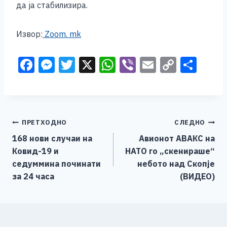
да ја стабилизира.
Извор:
Zoom. mk
F
M
T
X
W
Vi
E
C
S
a
e
wi
h
b
m
o
h
c
ss
tt
at
er
ai
p
ar
e
e
er
s
l
y
e
Навигација
ПРЕТХОДНО
СЛЕДНО
b
n
A
Li
168 нови случаи на
Авионот АВАКС на
o
g
p
n
на
Ковид-19 и
НАТО го „скенираше“
o
er
p
k
напис
седуммина починати
небото над Скопје
k
за 24 часа
(ВИДЕО)