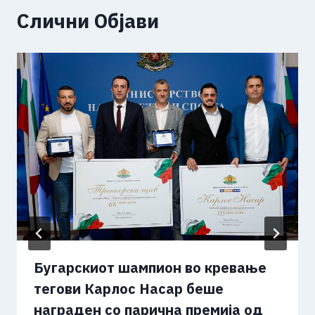
Слични Објави
Бугарскиот шампион во кревање
тегови Карлос Насар беше
награден со парична премија од