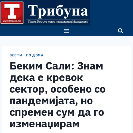
Skip
to
content
ВЕСТИ
|
ПО ДОМА
Беким Сали: Знам
дека е кревок
сектор, особено со
пандемијата, но
спремен сум да го
изменаџирам