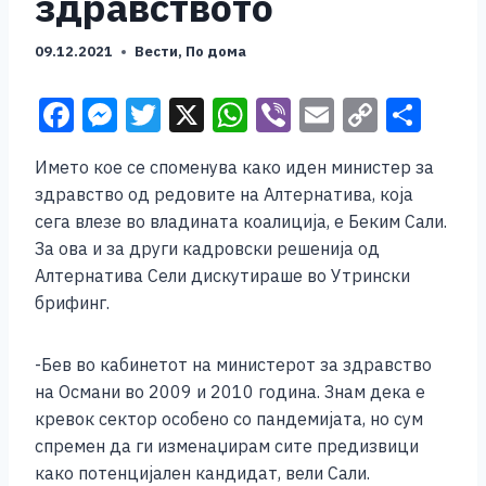
здравството
09.12.2021
Вести
,
По дома
F
M
T
X
W
Vi
E
C
S
a
e
wi
h
b
m
o
h
Името кое се споменува како иден министер за
c
ss
tt
at
er
ai
p
ar
здравство од редовите на Алтернатива, која
e
e
er
s
l
y
e
сега влезе во владината коалиција, е Беким Сали.
b
n
A
Li
За ова и за други кадровски решенија од
Алтернатива Сели дискутираше во Утрински
o
g
p
n
брифинг.
o
er
p
k
k
-Бев во кабинетот на министерот за здравство
на Османи во 2009 и 2010 година. Знам дека е
кревок сектор особено со пандемијата, но сум
спремен да ги изменаџирам сите предизвици
како потенцијален кандидат, вели Сали.