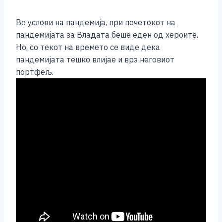
Во услови на пандемија, при почетокот на
пандемијата за Владата беше еден од хероите.
Но, со текот на времето се виде дека
пандемијата тешко влијае и врз неговиот
портфељ.