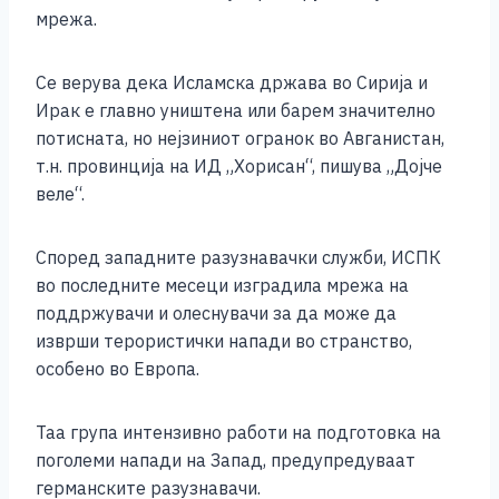
o
g
p
n
мрежа.
o
er
p
k
k
Се верува дека Исламска држава во Сирија и
Ирак е главно уништена или барем значително
потисната, но нејзиниот огранок во Авганистан,
т.н. провинција на ИД „Хорисан“, пишува „Дојче
веле“.
Според западните разузнавачки служби, ИСПК
во последните месеци изградила мрежа на
поддржувачи и олеснувачи за да може да
изврши терористички напади во странство,
особено во Европа.
Таа група интензивно работи на подготовка на
поголеми напади на Запад, предупредуваат
германските разузнавачи.