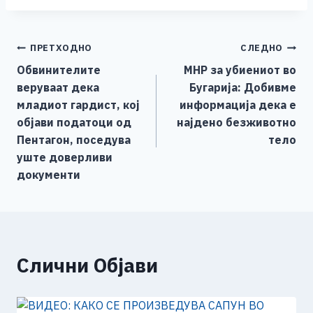
c
ss
tt
at
er
ai
p
ar
e
e
er
s
l
y
e
Навигација
ПРЕТХОДНО
СЛЕДНО
b
n
A
Li
Обвинителите
МНР за убиениот во
o
g
p
n
на
веруваат дека
Бугарија: Добивме
o
er
p
k
напис
младиот гардист, кој
информација дека е
k
објави податоци од
најдено безживотно
Пентагон, поседува
тело
уште доверливи
документи
Слични Објави