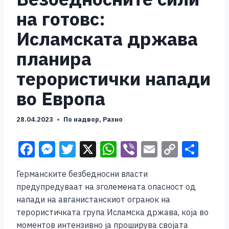
на готовс:
Исламската држава
планира
терористички напади
во Европа
28.04.2023
По надвор
,
Разно
F
M
T
X
W
Vi
E
C
S
a
e
wi
h
b
m
o
h
Германските безбедносни власти
c
ss
tt
at
er
ai
p
ar
предупредуваат на зголемената опасност од
e
e
er
s
l
y
e
напади на авганистанскиот огранок на
b
n
A
Li
терористичката група Исламска држава, која во
моментов интензивно ја проширува својата