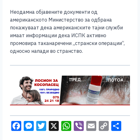
Неодамна објавените документи од
американското Министерство за одбрана
покажуваат дека американските тајни служби
имаат информации дека ИСПК активно
промовира таканаречени „странски операции“,
односно напади во странство.
F
M
T
X
W
Vi
E
C
S
a
e
wi
h
b
m
o
h