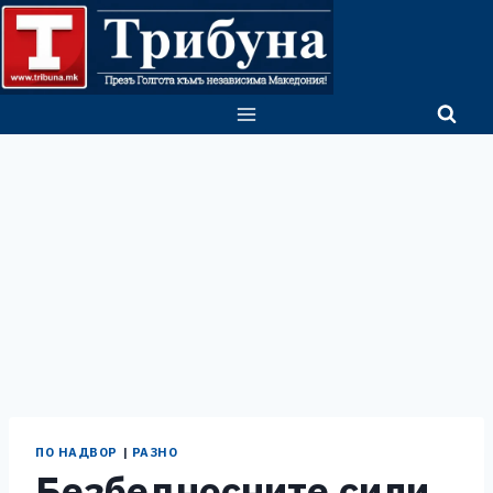
Skip
to
content
ПО НАДВОР
|
РАЗНО
Безбедносните сили