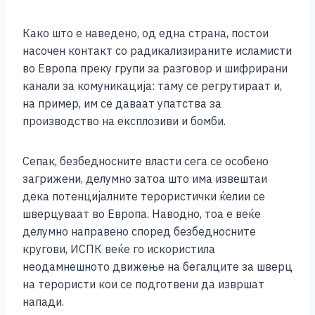
Како што е наведено, од една страна, постои
насочен контакт со радикализираните исламисти
во Европа преку групи за разговор и шифрирани
канали за комуникација: таму се регрутираат и,
на пример, им се даваат упатства за
производство на експлозиви и бомби.
Сепак, безбедносните власти сега се особено
загрижени, делумно затоа што има извештаи
дека потенцијалните терористички ќелии се
шверцуваат во Европа. Наводно, тоа е веќе
делумно направено според безбедносните
кругови, ИСПК веќе го искористила
неодамнешното движење на бегалците за шверц
на терористи кои се подготвени да извршат
напади.