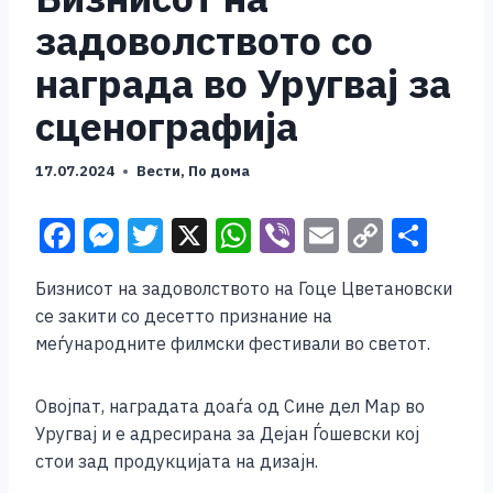
задоволството со
награда во Уругвај за
сценографија
17.07.2024
Вести
,
По дома
F
M
T
X
W
Vi
E
C
S
a
e
wi
h
b
m
o
h
Бизнисот на задоволството на Гоце Цветановски
c
ss
tt
at
er
ai
p
ar
се закити со десетто признание на
e
e
er
s
l
y
e
меѓународните филмски фестивали во светот.
b
n
A
Li
o
g
p
n
Овојпат, наградата доаѓа од Сине дел Мар во
Уругвај и е адресирана за Дејан Ѓошевски кој
o
er
p
k
стои зад продукцијата на дизајн.
k