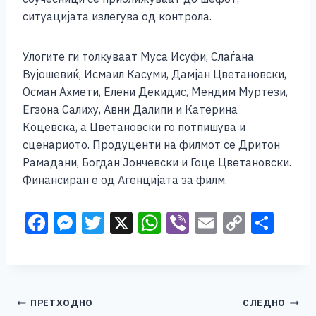
ситуацијата излегува од контрола.
Улогите ги толкуваат Муса Исуфи, Слаѓана
Вујошевиќ, Исмаил Касуми, Дамјан Цветановски,
Осман Ахмети, Елени Декидис, Мендим Муртези,
Егзона Салиху, Авни Далипи и Катерина
Коцевска, а Цветановски го потпишува и
сценариото. Продуценти на филмот се Дритон
Рамадани, Богдан Јончевски и Гоце Цветановски.
Финансиран е од Агенцијата за филм.
F
M
T
X
W
Vi
E
C
S
a
e
wi
h
b
m
o
h
c
ss
tt
at
er
ai
p
ar
e
e
er
s
l
y
e
Навигација
ПРЕТХОДНО
СЛЕДНО
b
n
A
Li