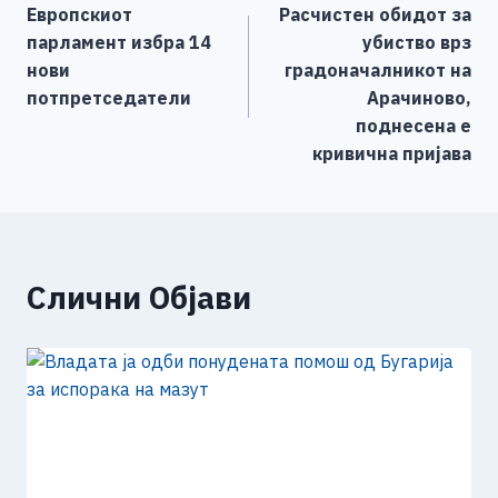
Европскиот
Расчистен обидот за
o
g
p
n
на
парламент избра 14
убиство врз
o
er
p
k
напис
нови
градоначалникот на
k
потпретседатели
Арачиново,
поднесена е
кривична пријава
Слични Објави