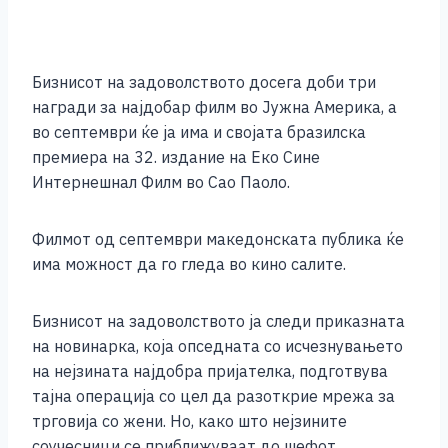
Бизнисот на задоволството досега доби три
награди за најдобар филм во Јужна Америка, а
во септември ќе ја има и својата бразилска
премиера на 32. издание на Еко Сине
Интернешнал Филм во Сао Паоло.
Филмот од септември македонската публика ќе
има можност да го гледа во кино салите.
Бизнисот на задоволството ја следи приказната
на новинарка, која опседната со исчезнувањето
на нејзината најдобра пријателка, подготвува
тајна операција со цел да разоткрие мрежа за
трговија со жени. Но, како што нејзините
соучесници се приближуваат до шефот,