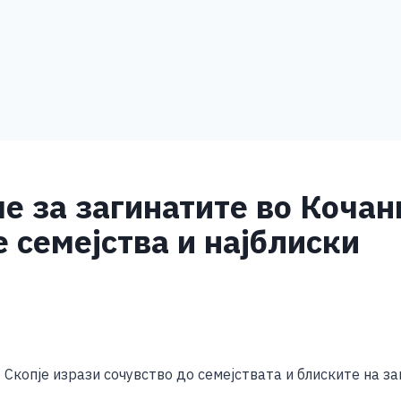
 за загинатите во Кочан
е семејства и најблиски
S
h
копје изрази сочувство до семејствата и блиските на за
ar