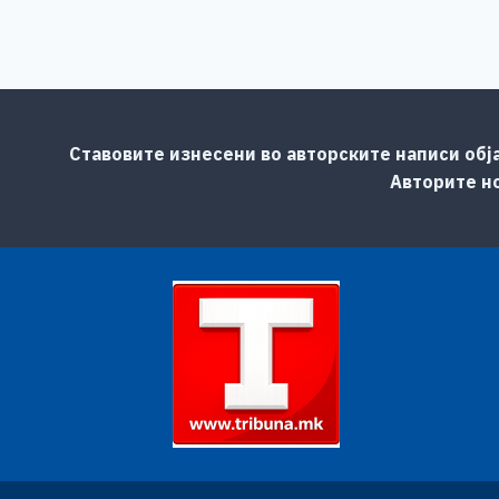
Ставовите изнесени во авторските написи обј
Авторите но