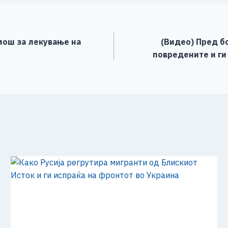
e
мош за лекување на
(Видео) Пред б
повредените и ги