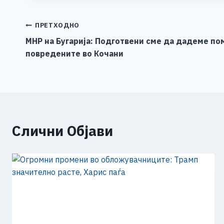
e
e
er
s
l
y
b
n
A
Li
Навигација
ПРЕТХОДНО
o
g
p
n
МНР на Бугарија: Подготвени сме да дадеме по
на
повредените во Кочани
o
er
p
k
напис
k
Слични Објави