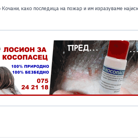
e
 Кочани, како последица на пожар и им изразуваме најиск
S
h
ar