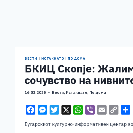
ВЕСТИ
|
ИСТАКНАТО
|
ПО ДОМА
БКИЦ Скопje: Жалиме
сочувство на нивнит
16.03.2025
Вести
,
Истакнато
,
По дома
F
M
T
X
W
Vi
E
C
a
e
wi
h
b
m
o
Бугарскиот културно-информативен центар во С
c
ss
tt
at
er
ai
p