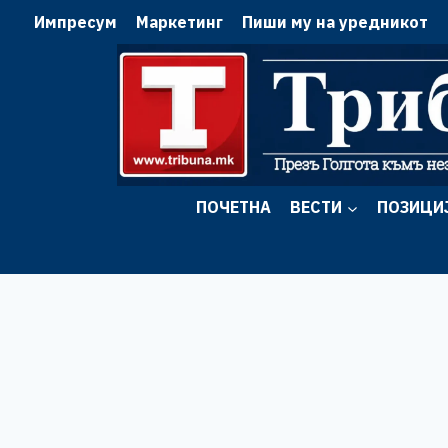
Skip
Импресум
Маркетинг
Пиши му на уредникот
to
content
ПОЧЕТНА
ВЕСТИ
ПОЗИЦИ