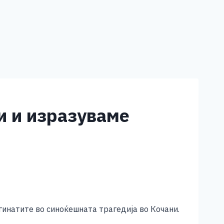
и и изразуваме
гинатите во синоќешната трагедија во Кочани.