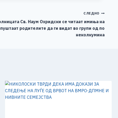
СЛЕДНО
олницата Св. Наум Охридски се читаат имиња на
 пуштаат родителите да ги видат во групи од по
неколкумина