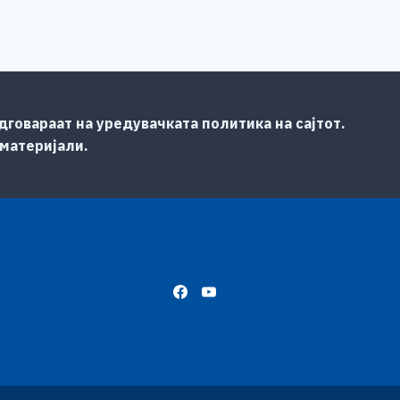
говараат на уредувачката политика на сајтот.
 материјали.