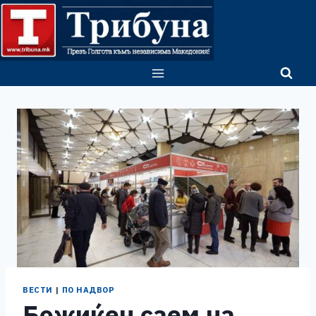
Skip
to
content
ВЕСТИ
|
ПО НАДВОР
Божиќен саем на