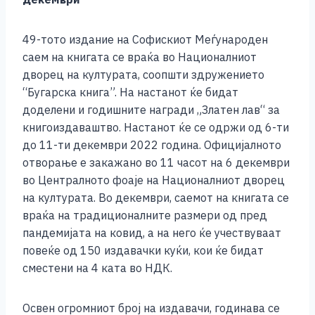
o
g
p
n
o
er
p
k
49-тото издание на Софискиот Меѓународен
k
саем на книгата се враќа во Националниот
дворец на културата, соопшти здружението
“Бугарска книга”. На настанот ќе бидат
доделени и годишните награди „Златен лав“ за
книгоиздаваштво. Настанот ќе се одржи од 6-ти
до 11-ти декември 2022 година. Официјалното
отворање е закажано во 11 часот на 6 декември
во Централното фоаје на Националниот дворец
на културата. Во декември, саемот на книгата се
враќа на традиционалните размери од пред
пандемијата на ковид, а на него ќе учествуваат
повеќе од 150 издавачки куќи, кои ќе бидат
сместени на 4 ката во НДК.
Освен огромниот број на издавачи, годинава се