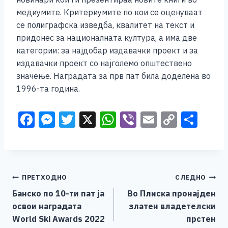
медиумите. Критериумите по кои се оценуваат
се полиграфска изведба, квалитет на текст и
придонес за националната култура, а има две
категории: за најдобар издавачки проект и за
издавачки проект со најголемо општествено
значење. Наградата за прв пат била доделена во
1996-та година.
F
M
T
X
W
Vi
E
C
S
a
e
wi
h
b
m
o
h
c
ss
tt
at
er
ai
p
ar
e
e
er
s
l
y
e
Навигација
ПРЕТХОДНО
СЛЕДНО
b
n
A
Li
Банско по 10-ти пат ја
Во Плиска пронајден
o
g
p
n
на
освои наградата
златен владетелски
o
er
p
k
напис
World Ski Awards 2022
прстен