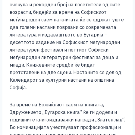
очекува и рекорден број на посетители од сите
возрасти, бидејќи за време на Софискиот
меѓународен саем на книгата ќе се одржат уште
два големи настани поврзани со современата
литература и издаваштвото во Бугарија –
десеттото издание на Софискиот меѓународен
литературен фестивал и петтиот Софиски
меѓународен литературен фестивал за деца и
млади. Книжевните средби ќе бидат
претставени на две сцени. Настаните се дел од
Календарот за културни настани на општина
Софија.
За време на Божиќниот саем на книгата,
Здружението „Бугарска книга“ ќе ги додели и
годишните книгоиздавачки награди „Златен лав“.
Во номинацијата учествуваат професионалци и
новинари кои ги презентираа новите книги во