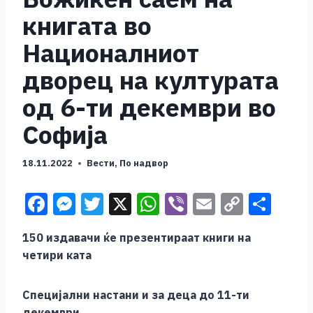
книгата во
Националниот
дворец на културата
од 6-ти декември во
Софија
18.11.2022
Вести
,
По надвор
F
M
T
X
W
Vi
E
C
S
a
e
wi
h
b
m
o
h
150 издавач
и ќе
презентираат книги на
c
ss
tt
at
er
ai
p
ar
четири ката
e
e
er
s
l
y
e
b
n
A
Li
Специјални настани и за деца до 11-ти
декември