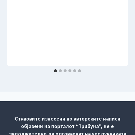
Ставовите изнесени во авторските написи
објавени на порталот “Трибуна”, не е
задолжително да одговараат на уредувачката