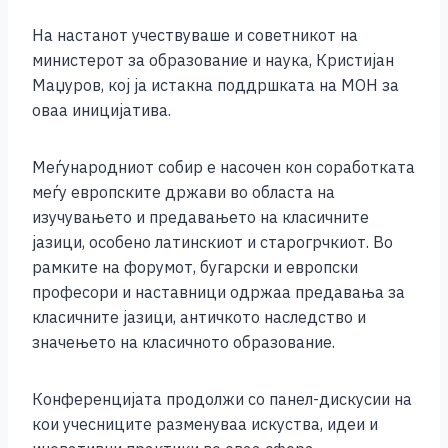
k
На настанот учествуваше и советникот на
министерот за образование и наука, Кристијан
Маџуров, кој ја истакна поддршката на МОН за
оваа иницијатива.
Меѓународниот собир е насочен кон соработката
меѓу европските држави во областа на
изучувањето и предавањето на класичните
јазици, особено латинскиот и старогрчкиот. Во
рамките на форумот, бугарски и европски
професори и наставници одржаа предавања за
класичните јазици, античкото наследство и
значењето на класичното образование.
Конференцијата продолжи со панел-дискусии на
кои учесниците разменуваа искуства, идеи и