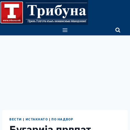
Skip
to
content
ВЕСТИ
|
ИСТАКНАТО
|
ПО НАДВОР
Бугарија првпат