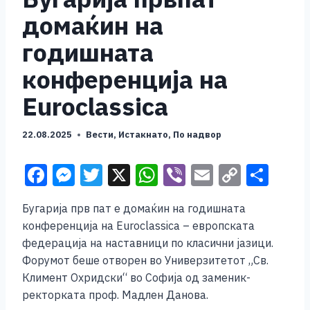
домаќин на
годишната
конференција на
Euroclassica
22.08.2025
Вести
,
Истакнато
,
По надвор
F
M
T
X
W
Vi
E
C
S
a
e
wi
h
b
m
o
h
Бугарија прв пат е домаќин на годишната
c
ss
tt
at
er
ai
p
ar
конференција на Euroclassica – европската
e
e
er
s
l
y
e
федерација на наставници по класични јазици.
b
n
A
Li
Форумот беше отворен во Универзитетот „Св.
Климент Охридски“ во Софија од заменик-
o
g
p
n
ректорката проф. Мадлен Данова.
o
er
p
k