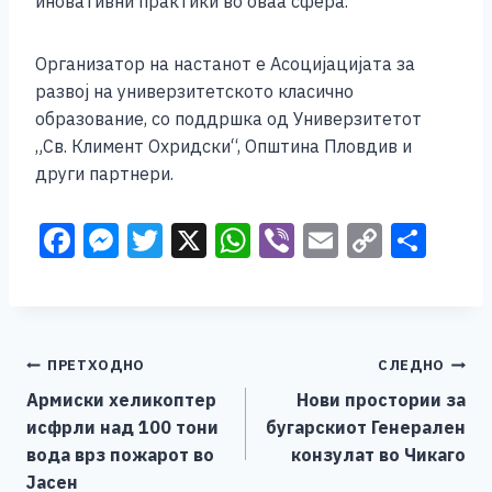
иновативни практики во оваа сфера.
Организатор на настанот е Асоцијацијата за
развој на универзитетското класично
образование, со поддршка од Универзитетот
„Св. Климент Охридски“, Општина Пловдив и
други партнери.
F
M
T
X
W
Vi
E
C
S
a
e
wi
h
b
m
o
h
c
ss
tt
at
er
ai
p
ar
e
e
er
s
l
y
e
Навигација
ПРЕТХОДНО
СЛЕДНО
b
n
A
Li
Армиски хеликоптер
Нови простории за
o
g
p
n
на
исфрли над 100 тони
бугарскиот Генерален
o
er
p
k
напис
вода врз пожарот во
конзулат во Чикаго
k
Јасен