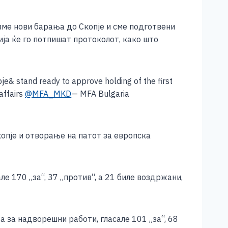
вме нови барања до Скопје и сме подготвени
а ќе го потпишат протоколот, како што
e& stand ready to approve holding of the first
 affairs
@MFA_MKD
— MFA Bulgaria
опје и отворање на патот за европска
е 170 „за“, 37 „против“, а 21 биле воздржани,
 за надворешни работи, гласале 101 „за“, 68