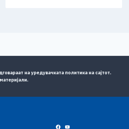
говараат на уредувачката политика на сајтот.
 материјали.