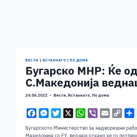
ВЕСТИ
|
ИСТАКНАТО
|
ПО ДОМА
Бугарско МНР: Ќе о
С.Македонија ведна
24.06.2022
Вести
,
Истакнато
,
По дома
F
M
T
X
W
Vi
E
C
a
e
wi
h
b
m
o
Бугарското Министерство за надворешни рабо
c
ss
tt
at
er
ai
p
Македонија со ЕУ, веднаш откако ќе го потпи