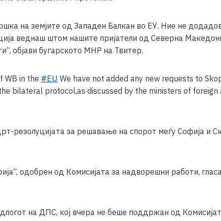
e
шка на земјите од Западен Балкан во ЕУ. Ние не додадо
ија веднаш штом нашите пријатели од Северна Македониј
“, објави бугарското МНР на Твитер.
of WB in the
#EU
We have not added any new requests to Skopj
the bilateral protocol,as discussed by the ministers of foreign
рт-резолуцијата за решавање на спорот меѓу Софија и Ск
ја“, одобрен од Комисијата за надворешни работи, гласал
длогот на ДПС, кој вчера не беше поддржан од Комисијата