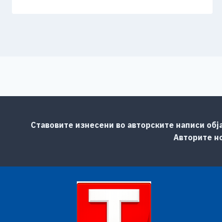
Ставовите изнесени во авторските написи обј
Авторите но