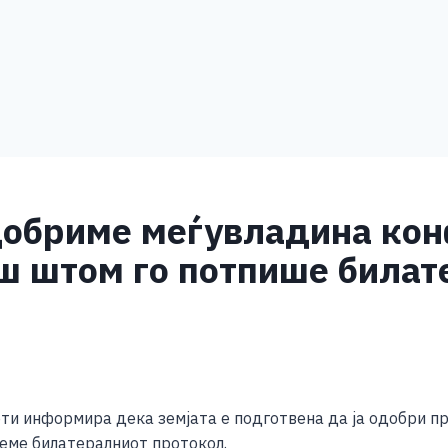
добриме меѓувладина кон
ш штом го потпише билат
S
h
ти информира дека земјата е подготвена да ја одобри п
ar
шеме билатералниот протокол.