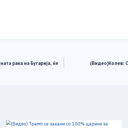
S
h
ar
e
ата рака на Бугарија, ќе
(Видео)Колев: С