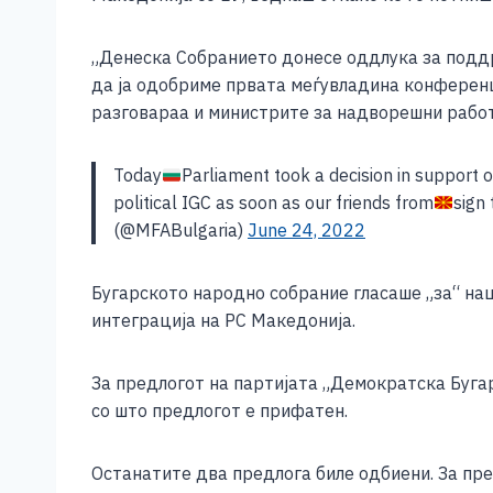
e
e
er
s
l
y
b
n
A
Li
„Денеска Собранието донесе оддлука за поддр
o
g
p
n
да ја одобриме првата меѓувладина конференц
разговараа и министрите за надворешни работи
o
er
p
k
k
Today
Parliament took a decision in support 
political IGC as soon as our friends from
sign 
(@MFABulgaria)
June 24, 2022
Бугарското народно собрание гласаше „за“ нац
интеграција на РС Македонија.
За предлогот на партијата „Демократска Бугари
со што предлогот е прифатен.
Останатите два предлога биле одбиени. За пре