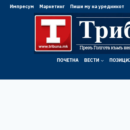
Skip
Импресум
Маркетинг
Пиши му на уредникот
to
content
ПОЧЕТНА
ВЕСТИ
ПОЗИЦИ