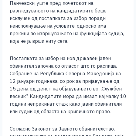
Панчевски, уште пред почетокот на
k
разгледувањето на кандидатурите беше
исклучен од постапката за избор поради
неисполнување на условите, односно има
прекини во извршувањето на функцијата судија,
која не ја врши ниту сега.
Постапката за избор на нов државен јавен
обвинител започна со огласот што го распиша
Собрание на Република Северна Македонија на
12 јануари годинава, со рок за пријавување од
15 дена од денот на објавувањето во „Службен
весник“. Кандидатите мора да имаат најмалку 10
години непрекинат стаж како јавни обвинители
или судии од областа на кривичното право.
Согласно Законот за Јавното обвинителство,