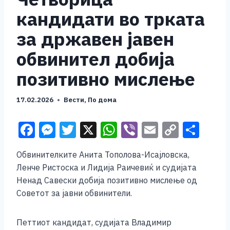
кандидати во трката
за државен јавен
обвинител добија
позитивно мислење
17.02.2026
Вести
,
По дома
F
M
T
X
W
Vi
E
C
S
a
e
wi
h
b
m
o
h
Обвинителките Анита Тополова-Исајловска,
c
ss
tt
at
er
ai
p
ar
Ленче Ристоска и Лидија Раичевиќ и судијата
e
e
er
s
l
y
e
Ненад Савески добија позитивно мислење од
b
n
A
Li
Советот за јавни обвинители.
o
g
p
n
Петтиот кандидат, судијата Владимир
o
er
p
k