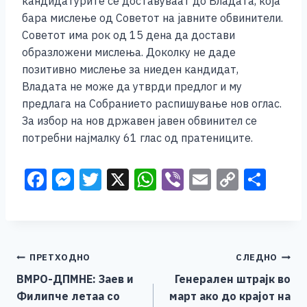
кандидатурите се доставуваат до Владата, која
бара мислење од Советот на јавните обвинители.
Советот има рок од 15 дена да достави
образложени мислења. Доколку не даде
позитивно мислење за ниеден кандидат,
Владата не може да утврди предлог и му
предлага на Собранието распишување нов оглас.
За избор на нов државен јавен обвинител се
потребни најмалку 61 глас од пратениците.
F
M
T
X
W
Vi
E
C
S
a
e
wi
h
b
m
o
h
c
ss
tt
at
er
ai
p
ar
e
e
er
s
l
y
e
Навигација
ПРЕТХОДНО
СЛЕДНО
b
n
A
Li
ВМРО-ДПМНЕ: Заев и
Генерален штрајк во
o
g
p
n
на
Филипче летаа со
март ако до крајот на