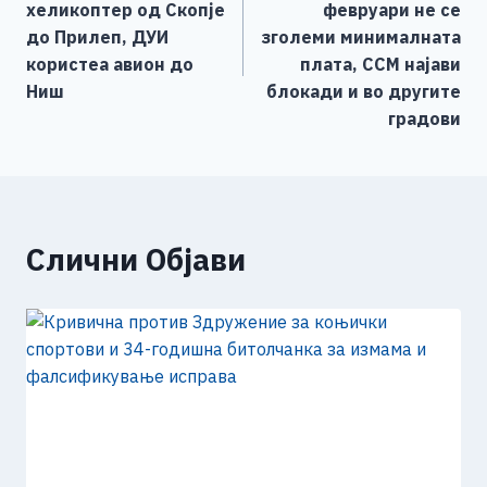
o
er
p
k
напис
хеликоптер од Скопје
февруари не се
k
до Прилеп, ДУИ
зголеми минималната
користеа авион до
плата, ССМ најави
Ниш
блокади и во другите
градови
Слични Објави