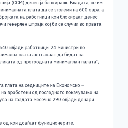
нија (ССМ) денес ја блокираше Владата, не им
инималната плата да се зголеми на 600 евра, а
 бројката на работници кои блокираат денес
чи генерлен штрајк кој би се случил во првата
 540 илјади работници. 24 министри во
имална плата ако сакаат да бидат за
азликата од претходната минимаплан палата“,
та плата на седниците на Економско –
от на вработени од последното покачување на
ува на газдата месечно 290 олјади денари
е од кои доаѓаат функционерите.