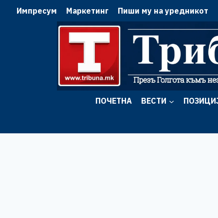
Skip
Импресум
Маркетинг
Пиши му на уредникот
to
content
ПОЧЕТНА
ВЕСТИ
ПОЗИЦИ