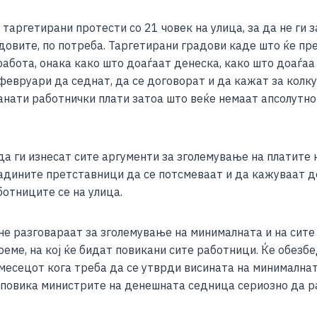
аргетирани протести со 21 човек на улица, за да не ги з
адовите, по потреба. Таргетирани градови каде што ќе п
абота, онака како што доаѓаат денеска, како што доаѓаа 
февруари да седнат, да се договорат и да кажат за колку
танати работнички плати затоа што веќе немаат апсолутн
а ги изнесат сите аргументи за зголемување на платите 
адините претставници да се потсмеваат и да кажуваат д
ботниците се на улица.
не разговараат за зголемување на минималната и на сите 
еме, на кој ќе бидат повикани сите работници. Ќе обезбед
 месецот кога треба да се утврди висината на минимална
 повика министрите на денешната седница сериозно да р