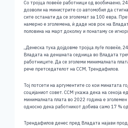
Со тројца повеќе работници од вообичаено, 24
c
ss
tt
at
er
ai
p
дозволи на министрите со автомобил да стигна
e
e
er
s
l
y
сите останати да се зголемат за 100 евра. П
b
n
A
Li
намерно е зголемена, ѝ даде нов рок на Владат
половина на март доколку и понатаму се игно
o
g
p
n
o
er
p
k
„Денеска тука дојдовме тројца луѓе повеќе, 2
k
Владата на деншната седница во Владата треб
работниците. Да се зголеми минималната плата
рече претседателот на ССМ, Трендафилов.
Тој потсети на аргументите со кои минатата 
социјаниот совет. ССМ укажа дека на секоја е
минималната плата во 2022 година е зголемен 
односно дека работникот добива само 17 % од
Трендафилов денес пред Владата најави продо