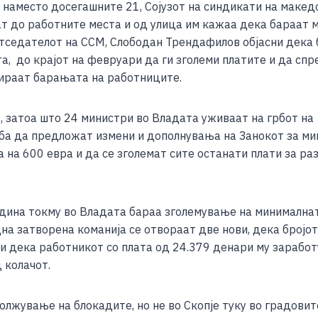
 наместо досегашните 21, Сојузот на синдикати на македо
ar
т до работните места и од улица им кажаа дека бараат м
e
ретседателот на ССМ, Слободан Трендафилов објасни дека
а, до крајот на февруари да ги зголеми платите и да спре
рираат барањата на работниците.
4, затоа што 24 министри во Владата уживаат на грбот на
а да предложат измени и дополнувања на Занокот за мин
 на 600 евра и да се зголемат сите останати плати за р
година токму во Владата бараа зголемување на минимална
дна затворена команија се отвораат две нови, дека број
и дека работникот со плата од 24.379 денари му заработ
 колачот.
лжување на блокадите, но не во Скопје туку во градовит