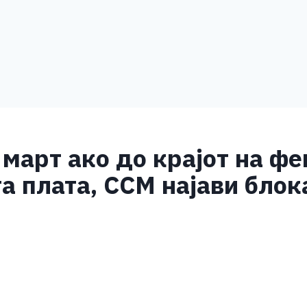
 март ако до крајот на фе
 плата, ССМ најави блок
S
h