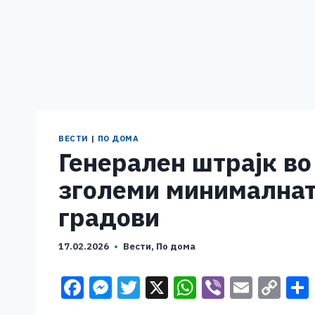
ВЕСТИ
|
ПО ДОМА
Генерален штрајк во
зголеми минималната
градови
17.02.2026
Вести
,
По дома
F
M
T
X
W
Vi
E
C
a
e
wi
h
b
m
o