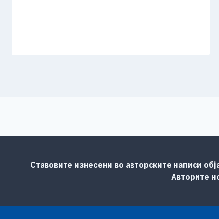
Ставовите изнесени во авторските написи обј
Авторите но