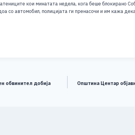
ратениците кои минатата недела, кога беше блокирано Со
оа со автомобил, полицијата ги пренасочи и им кажа дек
S
h
ar
e
ен обвинител добија
Општина Центар објави