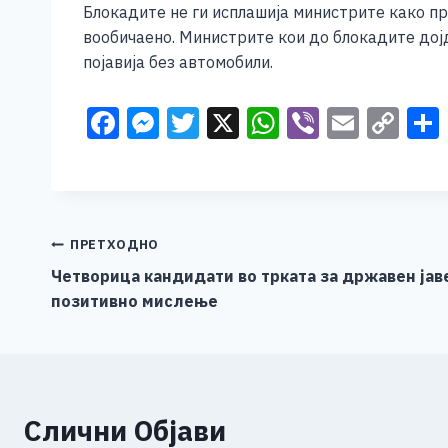
Блокадите не ги исплашија министрите како п
вообичаено. Министрите кои до блокадите дојд
појавија без автомобили.
F
M
T
X
W
Vi
E
C
a
e
wi
h
b
m
o
c
ss
tt
at
er
ai
p
e
e
er
s
l
y
b
n
A
Li
Навигација
ПРЕТХОДНО
o
g
p
n
Четворица кандидати во трката за државен јав
на
позитивно мислење
o
er
p
k
напис
k
Слични Објави