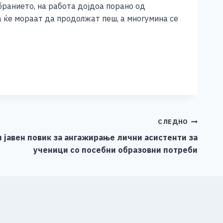
бранието, на работа дојдоа порано од
а ќе мораат да продолжат пеш, а многумина се
СЛЕДНО
 јавен повик за ангажирање лични асистенти за
ученици со посебни образовни потреби