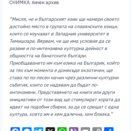
СНИМКА: личен архив
“Мисля, че и българският език ще намери своето
достойно място в групата на славянските езици,
които се изучават в Западния университет в
Тимишоара. Вярвам, че ще има условия да се
развие и по-интензивна културна дейност в
общността на банатските българи.
Приобщаването им към езика на България, който
за тях към момента е донякъде екзотичен, ще
става по по-лесен начин чрез различни културни
събития, които се надявам да бъдат по-
интензивни. Представянето на книги или други
инициативи от този вид ще стимулират хората да
идват на подобни сбирки, за да се срещат с една
култура, която им е хем далечна, хем близка.”