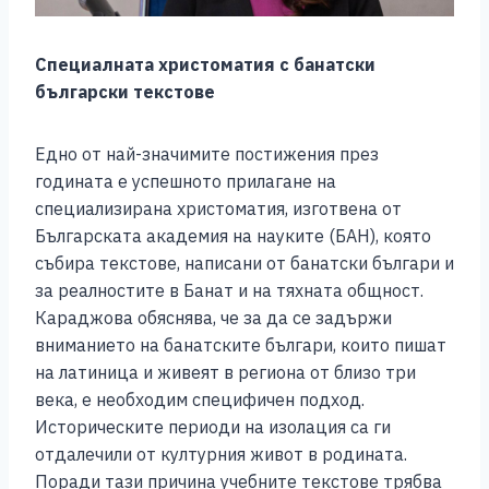
Специалната христоматия с банатски
български текстове
Едно от най-значимите постижения през
годината е успешното прилагане на
специализирана христоматия, изготвена от
Българската академия на науките (БАН), която
събира текстове, написани от банатски българи и
за реалностите в Банат и на тяхната общност.
Караджова обяснява, че за да се задържи
вниманието на банатските българи, които пишат
на латиница и живеят в региона от близо три
века, е необходим специфичен подход.
Историческите периоди на изолация са ги
отдалечили от културния живот в родината.
Поради тази причина учебните текстове трябва