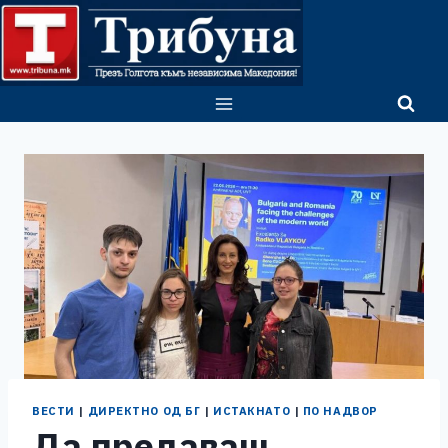
Skip
to
content
ВЕСТИ
|
ДИРЕКТНО ОД БГ
|
ИСТАКНАТО
|
ПО НАДВОР
Да предаваш