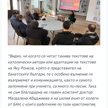
“Видях, че когато се четат такива текстове на
католически автори или адаптации на текстове
на Яку Ронков, който е представител на
банатските българи, те с особено вълнение ги
възприемат и комуникацията, както и самото
запомняне при ученето, са много по-лесни. Така
че съм благодарна на главен асистент доктор
Магдалена Абаджиева и на целия екип от колеги
от БАН, с които работихме по тази христоматия,