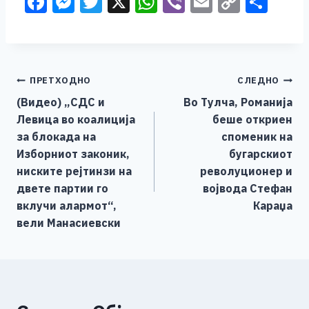
F
M
T
X
W
Vi
E
C
S
a
e
wi
h
b
m
o
h
c
ss
tt
at
er
ai
p
ar
e
e
er
s
l
y
e
Навигација
ПРЕТХОДНО
СЛЕДНО
b
n
A
Li
(Видео) „СДС и
Во Тулча, Романија
o
g
p
n
на
Левица во коалиција
беше откриен
o
er
p
k
напис
за блокада на
споменик на
k
Изборниот законик,
бугарскиот
ниските рејтинзи на
револуционер и
двете партии го
војвода Стефан
вклучи алармот“,
Караџа
вели Манасиевски