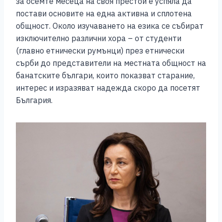
за осемте месеца на своя престой е успяла да
постави основите на една активна и сплотена
общност. Около изучаването на езика се събират
изключително различни хора – от студенти
(главно етнически румънци) през етнически
сърби до представители на местната общност на
банатските българи, които показват старание,
интерес и изразяват надежда скоро да посетят
България.