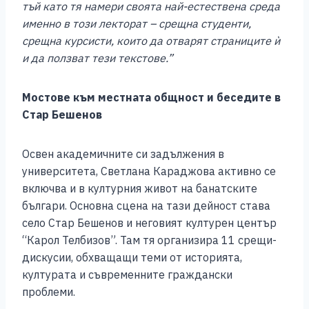
тъй като тя намери своята най-естествена среда
именно в този лекторат – срещна студенти,
срещна курсисти, които да отварят страниците ѝ
и да ползват тези текстове.”
Мостове към местната общност и беседите в
Стар Бешенов
Освен академичните си задължения в
университета, Светлана Караджова активно се
включва и в културния живот на банатските
българи. Основна сцена на тази дейност става
село Стар Бешенов и неговият културен център
“Карол Телбизов”. Там тя организира 11 срещи-
дискусии, обхващащи теми от историята,
културата и съвременните граждански
проблеми.