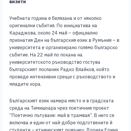
визити
Учебната година е белязана и от няколко
оригинални събития. По инициатива на
Караджова, около 24 май – официално
признатия Ден на българския език в Румъния – в
университета е организирано голямо българско
събитие. На 22 май по покана на
университетското ръководство гостува
българският посланик Радко Влайков, който
проведе интензивни срещи с ръководството и
младите хора.
Българският език намира място и в градската
среда на Тимишоара чрез поетичния проект
“Поетично пътуване: май в трамвая”. В него се
включва и един от най-добре подготвените й
студенти – етническият румънец Дориан Ерина,