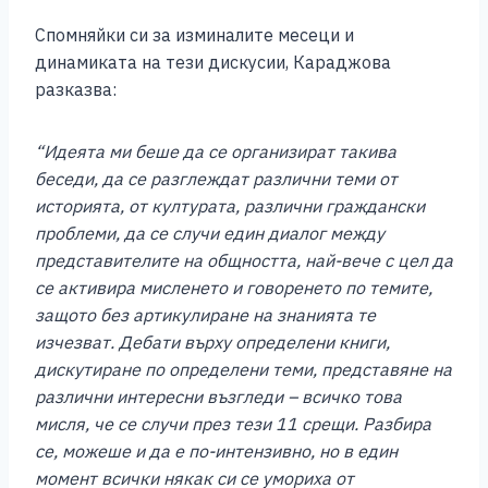
Спомняйки си за изминалите месеци и
динамиката на тези дискусии, Караджова
разказва:
“Идеята ми беше да се организират такива
беседи, да се разглеждат различни теми от
историята, от културата, различни граждански
проблеми, да се случи един диалог между
представителите на общността, най-вече с цел да
се активира мисленето и говоренето по темите,
защото без артикулиране на знанията те
изчезват. Дебати върху определени книги,
дискутиране по определени теми, представяне на
различни интересни възгледи – всичко това
мисля, че се случи през тези 11 срещи. Разбира
се, можеше и да е по-интензивно, но в един
момент всички някак си се умориха от