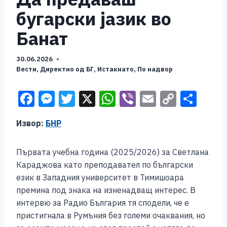
бугарски јазик во
Банат
30.06.2026
Вести
,
Директно од БГ
,
Истакнато
,
По надвор
F
M
T
X
W
Vi
E
C
S
a
e
wi
h
b
m
o
h
Извор:
БНР
c
ss
tt
at
er
ai
p
ar
e
e
er
s
l
y
e
Първата учебна година (2025/2026) за Светлана
b
n
A
Li
Караджова като преподавател по български
o
g
p
n
език в Западния университет в Тимишоара
премина под знака на изненадващ интерес. В
o
er
p
k
интервю за Радио България тя сподели, че е
k
пристигнала в Румъния без големи очаквания, но