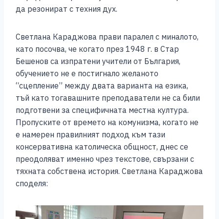
да резонират с техния дух.
Светлана Караджова прави паралел с миналото,
като посочва, че когато през 1948 г. в Стар
Бешенов са изпратени учители от България,
обучението не е постигнало желаното
“сцепление” между двата варианта на езика,
тъй като тогавашните преподаватели не са били
подготвени за специфичната местна култура.
Пропуските от времето на комунизма, когато не
е намерен правилният подход към тази
консервативна католическа общност, днес се
преодоляват именно чрез текстове, свързани с
тяхната собствена история. Светлана Караджова
споделя: