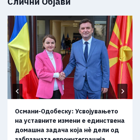
Слични Објави
Османи-Одобеску: Усвојувањето
на уставните измени е единствена
домашна задача која нѐ дели од
забрзаната евроинтеграција