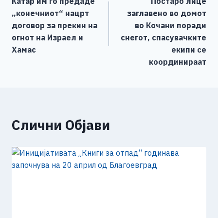
Катар им го предаде
Постаро лице
o
g
p
n
на
„конечниот“ нацрт
заглавено во домот
o
er
p
k
напис
договор за прекин на
во Кочани поради
k
огнот на Израел и
снегот, спасувачките
Хамас
екипи се
координираат
Слични Објави