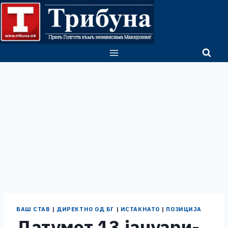
Skip
to
content
ВАШ СТАВ
|
ДИРЕКТНО ОД БГ
|
ИСТАКНАТО
|
ПОЗИЦИЈА
Датумот 13 јануари-