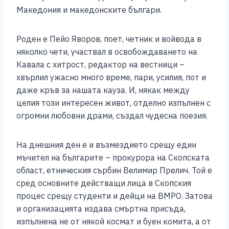
o
g
p
n
Македония и македонските българи.
o
er
p
k
Роден е Пейо Яворов, поет, четник и войвода в
k
няколко чети, участвал в освобождаването на
Кавала с хитрост, редактор на вестници –
хвърлил ужасно много време, пари, усилия, пот и
даже кръв за нашата кауза. И, някак между
целия този интересен живот, отделно изпълнен с
огромни любовни драми, създал чудесна поезия.
На днешния ден е и възмездието срещу един
мъчител на българите – прокурора на
Скопската
област, етническия сърбин Велимир Прелич. Той е
сред основните действащи лица в Скопския
процес срещу студенти и дейци на ВМРО. Затова
и организацията издава смъртна присъда,
изпълнена не от някой космат и буен комита, а от