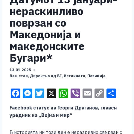
нераскинливо
поврзан со
Македонија и
македонските
Бугари*
13.01.2025
Ваш став
,
Директно од БГ
,
Истакнато
,
Позиција
F
M
T
X
W
Vi
E
C
S
a
e
wi
h
b
m
o
h
Facebook статус на Георги Драганов, главен
c
ss
tt
at
er
ai
p
ar
уредник на „Војна и мир“
e
e
er
s
l
y
e
b
n
A
Li
В историята ни този ден е неразривно свързан с