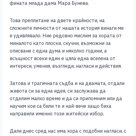
фината млада дама Мара Бунева.
Това преплитане на двете крайности, на
сложните личности от нашата история винаги ме
е удивлявало. Ние редовно мислим за хората от
миналото като плоски, скучни, възможни за
описване с една дума и няколко години, а
всъщност всеки един е цяла една вселена от
интереси, умения, възгледи, нагласи и действия.
Затова и трагичната съдба и на двамата, отдали
живота си за една идея, си заслужава да
отделим малко време и да си припомним или да
научим кои са били те и най-вече защо биха
направили именно този житейски избор.
Дали днес сред нас има хора с подобни нагласи, с