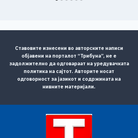
Ставовите изнесени во авторските написи
објавени на порталот “Трибуна”, не е
задолжително да одговараат на уредувачката
политика на сајтот. Авторите носат
одговорност за јазикот и содржината на
нивните материјали.