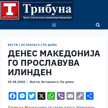
Skip
to
content
ВЕСТИ
|
ИСТАКНАТО
|
ПО ДОМА
ДЕНЕС МАКЕДОНИЈА
ГО ПРОСЛАВУВА
ИЛИНДЕН
02.08.2018
Вести
,
Истакнато
,
По дома
F
M
T
X
W
Vi
E
C
S
a
e
wi
h
b
m
o
h
Денеска Македонија ги слави двата Илиндена: