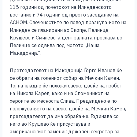
c
ss
tt
at
er
ai
p
ar
115 години од почетокот на Илинденското
e
e
er
s
l
y
e
востание и 74 години од првото заседание на
b
n
A
Li
АСНОМ. Свеченостите по повод празнувањето на
Илинден се планирани во Скопје, Пелинце,
o
g
p
n
Крушево и Смилево, а централната прослава во
o
er
p
k
Пелинце се одвива под мотото „Наша
k
Македонија“.
Претседателот на Македонија Ѓорге Иванов ќе
се обрати на голениот собир на Мечкин Камен.
Тој на пладне ќе положи свежо цвеќе на гробот
на Никола Карев, како и на Споменикот на
хероите во месноста Слива. Предвидено е по
положувањето на свежо цвеќе на Мечкин Камен,
претседателот да има обраќање. Годинава со
него во Крушево ќе присуствува и
американскиот заменик државен секретар за