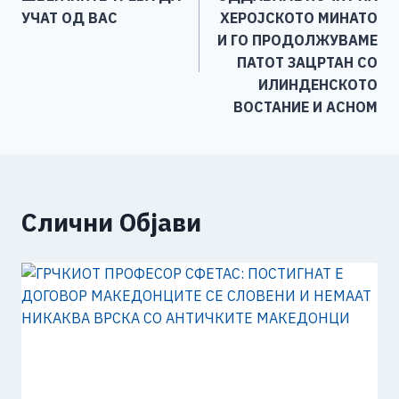
o
er
p
k
напис
УЧАТ ОД ВАС
ХЕРОЈСКОТО МИНАТО
k
И ГО ПРОДОЛЖУВАМЕ
ПАТОТ ЗАЦРТАН СО
ИЛИНДЕНСКОТО
ВОСТАНИЕ И АСНОМ
Слични Објави