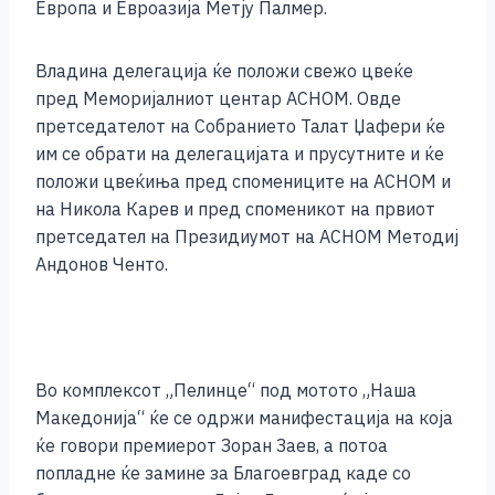
Европа и Евроазија Метју Палмер.
Владина делегација ќе положи свежо цвеќе
пред Меморијалниот центар АСНОМ. Овде
претседателот на Собранието Талат Џафери ќе
им се обрати на делегацијата и прусутните и ќе
положи цвеќиња пред спомениците на АСНОМ и
на Никола Карев и пред споменикот на првиот
претседател на Президиумот на АСНОМ Методиј
Андонов Ченто.
Во комплексот „Пелинце“ под мотото „Наша
Македонија“ ќе се одржи манифестација на која
ќе говори премиерот Зоран Заев, а потоа
попладне ќе замине за Благоевград каде со