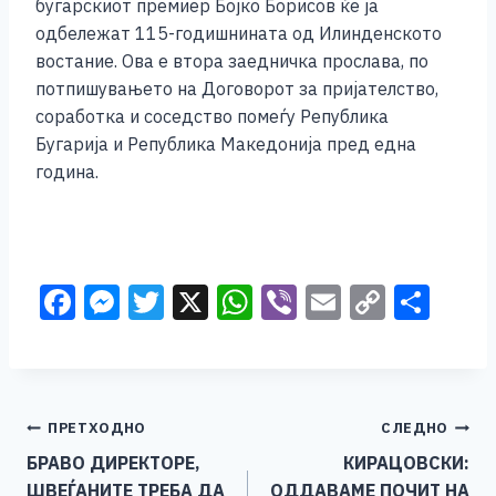
бугарскиот премиер Бојко Борисов ќе ја
одбележат 115-годишнината од Илинденското
востание. Ова е втора заедничка прослава, по
потпишувањето на Договорот за пријателство,
соработка и соседство помеѓу Република
Бугарија и Република Македонија пред една
година.
F
M
T
X
W
Vi
E
C
S
a
e
wi
h
b
m
o
h
c
ss
tt
at
er
ai
p
ar
e
e
er
s
l
y
e
Навигација
ПРЕТХОДНО
СЛЕДНО
b
n
A
Li
БРАВО ДИРЕКТОРЕ,
КИРАЦОВСКИ:
o
g
p
n
на
ШВЕЃАНИТЕ ТРЕБА ДА
ОДДАВАМЕ ПОЧИТ НА