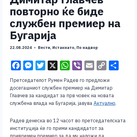
повторно ќе биде
службен премиер на
Бугарија
22.08.2024
Вести
,
Истакнато
,
По надвор
F
M
T
X
W
Vi
E
C
S
a
e
wi
h
b
m
o
h
Претседателот Румен Радев го предложи
c
ss
tt
at
er
ai
p
ar
досегашниот службен премиер на Димитар
e
e
er
s
l
y
e
Главчев за кандидат за прв човек на новата
b
n
A
Li
службена влада на Бугарија, јавува
Актуално
.
o
g
p
n
Радев денеска во 12 часот во претседателската
o
er
p
k
институција ќе го прими кандидатот за
k
привремен премиер за да му наложи да