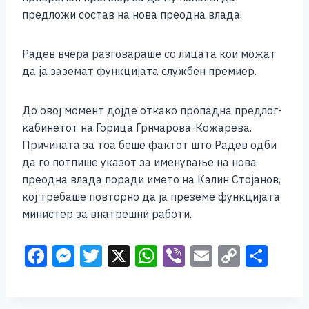
предложи состав на нова преодна влада.
Радев вчера разговараше со лицата кои можат
да ја заземат функцијата службен премиер.
До овој момент дојде откако пропадна предлог-
кабинетот на Горица Грнчарова-Кожарева.
Причината за тоа беше фактот што Радев одби
да го потпише указот за именување на нова
преодна влада поради името на Калин Стојанов,
кој требаше повторно да ја преземе функцијата
министер за внатрешни работи.
F
M
T
X
W
Vi
E
C
S
a
e
wi
h
b
m
o
h
c
ss
tt
at
er
ai
p
ar