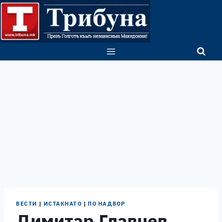
Skip
to
content
ВЕСТИ
|
ИСТАКНАТО
|
ПО НАДВОР
Димитар Главчев