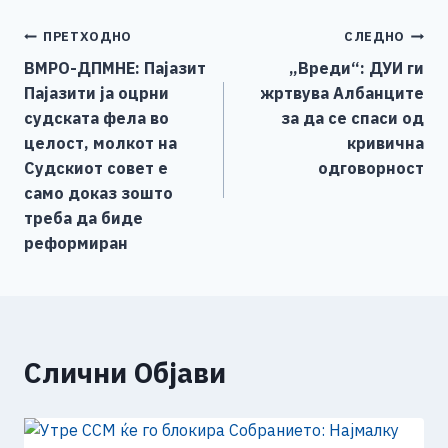
e
e
er
s
l
y
e
Навигација
ПРЕТХОДНО
СЛЕДНО
b
n
A
Li
ВМРО-ДПМНЕ: Пајазит
„Вреди“: ДУИ ги
o
g
p
n
на
Пајазити ја оцрни
жртвува Албанците
o
er
p
k
напис
судската фела во
за да се спаси од
k
целост, молкот на
кривична
Судскиот совет е
одговорност
само доказ зошто
треба да биде
реформиран
Слични Објави