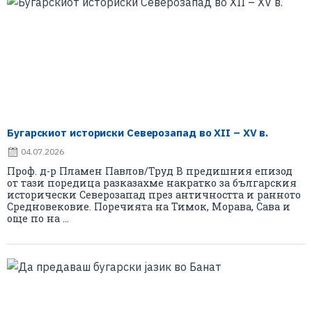
Бугарскиот историски Северозапад во XII – XV в.
04.07.2026
Проф. д-р Пламен Павлов/Труд В предишния епизод
от тази поредица разказахме накратко за българския
исторически Северозапад през античността и ранното
Средновековие. Поречията на Тимок, Морава, Сава и
още по на ...