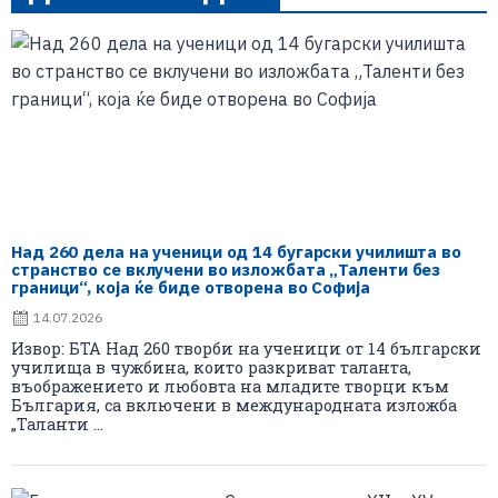
Над 260 дела на ученици од 14 бугарски училишта во
странство се вклучени во изложбата „Таленти без
граници“, која ќе биде отворена во Софија
14.07.2026
Извор: БТА Над 260 творби на ученици от 14 български
училища в чужбина, които разкриват таланта,
въображението и любовта на младите творци към
България, са включени в международната изложба
„Таланти ...