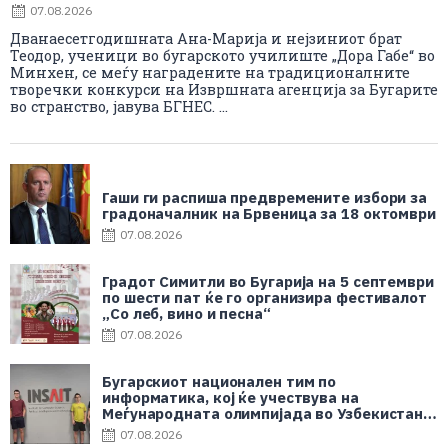
07.08.2026
Дванаесетгодишната Ана-Марија и нејзиниот брат
Теодор, ученици во бугарското училиште „Дора Габе“ во
Минхен, се меѓу наградените на традиционалните
творечки конкурси на Извршната агенција за Бугарите
во странство, јавува БГНЕС. ...
Гаши ги распиша предвремените избори за
градоначалник на Брвеница за 18 октомври
07.08.2026
Градот Симитли во Бугарија на 5 септември
по шести пат ќе го организира фестивалот
„Со леб, вино и песна“
07.08.2026
Бугарскиот национален тим по
информатика, кој ќе учествува на
Меѓународната олимпијада во Узбекистан,
гостуваше во INSAIT
07.08.2026