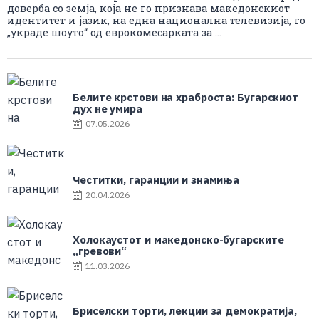
доверба со земја, која не го признава македонскиот
идентитет и јазик, на една национална телевизија, го
„украде шоуто“ од еврокомесарката за ...
Белите крстови на храброста: Бугарскиот
дух не умира
07.05.2026
Честитки, гаранции и знамиња
20.04.2026
Холокаустот и македонско-бугарските
„гревови“
11.03.2026
Бриселски торти, лекции за демократија,