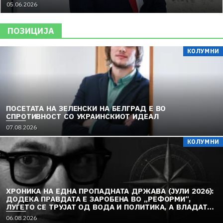
05.06.2026
ПОЗИЦИЈА
КОЛУМНИ
ПОСЕТАТА НА ЗЕЛЕНСКИ НА БЕЛГРАД Е ВО
СПРОТИВНОСТ СО УКРАИНСКИОТ ИДЕАЛ
07.08.2026
КОЛУМНИ
ХРОНИКА НА ЕДНА ПРОПАДНАТА ДРЖАВА (ЈУЛИ 2026):
ДОДЕКА ПРАВДАТА Е ЗАРОБЕНА ВО „РЕФОРМИ“,
ЛУЃЕТО СЕ ТРУЈАТ ОД ВОДА И ПОЛИТИКА, А ВЛАДАТА
И ОПОЗИЦИЈАТА СЕ „РЕКОНСТРУИРААТ“ – ЗЕМЈАТА
06.08.2026
ТОНЕ ВО „ДОСТОИНСТВО“ И МОЛЧИ ПРЕД УКРАИНА