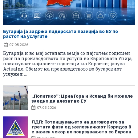
Бугарија ја задржа лидерската позиција во ЕУ по
растот на услугите
07.08.2026
Бугарија и во мај останала земја со најголем годишен
раст на производството на услуги во Европската Унија,
покажуваат најновите податоци на Евростат, јавува
Actualno. Обемот на производството во бугарскиот
услужен ...
„Политико“: Црна Гора и Исланд би можеле
заедно да влезат во ЕУ
07.08.2026
ЛДП: Потпишувањето на договорите за
третата фаза од железничкиот Коридор 8
е важен чекор во поврзувањето со Европа