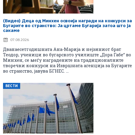
(Видео) Деца од Минхен освоија награди на конкурси за
Бугарите во странство: Ја цртаме Бугарија затоа што ја
сакаме
07.08.2026
Дванаесетгодишната Ана-Марија и нејзиниот брат
Теодор, ученици во бугарското училиште „Дора Габе“ во
Минхен, се меѓу наградените на традиционалните
творечки конкурси на Извршната агенција за Бугарите
во странство, јавува БГНЕС. ...
ВЕСТИ