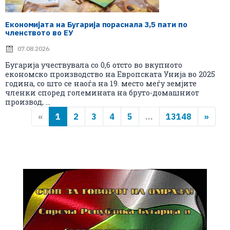
Економијата на Бугарија пораснала 3,5 пати по
членството во ЕУ
07.08.2026
Бугарија учествувала со 0,6 отсто во вкупното
економско производство на Европската Унија во 2025
година, со што се наоѓа на 19. место меѓу земјите
членки според големината на бруто-домашниот
производ, ...
«
1
2
3
4
5
...
13148
»