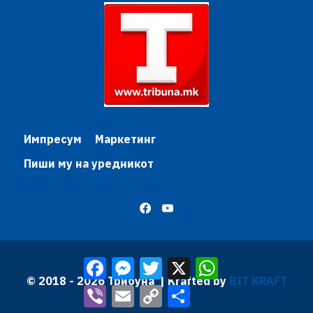
Импресум
Маркетинг
Пиши му на уредникот
Facebook
Messenger
Twitter
X
WhatsApp
© 2018 - 2026 Трибуна | Krafted by
BIT KRAFT
Viber
Email
Copy
Share
Link