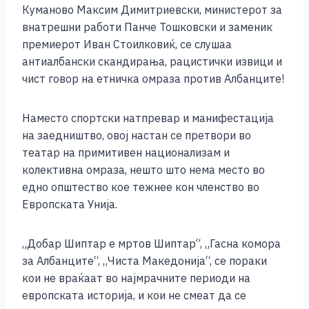
Куманово Максим Димитриевски, министерот за
внатрешни работи Панче Тошковски и заменик
премиерот Иван Стоилковиќ, се слушаа
антиалбански скандирања, рацистички извици и
чист говор на етничка омраза против Албанците!
Наместо спортски натпревар и манифестација
на заедништво, овој настан се претвори во
театар на примитивен национализам и
колективна омраза, нешто што нема место во
едно општество кое тежнее кон членство во
Европската Унија.
„Добар Шиптар е мртов Шиптар“, „Гасна комора
за Албанците“, „Чиста Македонија“, се пораки
кои не враќаат во најмрачните периоди на
европската историја, и кои не смеат да се