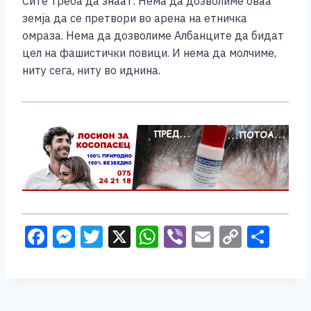
Сите треба да знаат: Нема да дозволиме оваа
земја да се претвори во арена на етничка
омраза. Нема да дозволиме Албанците да бидат
цел на фашистички повици. И нема да молчиме,
ниту сега, ниту во иднина.
F
M
T
X
W
Vi
E
C
S
a
e
wi
h
b
m
o
h
c
ss
tt
at
er
ai
p
ar
e
e
er
s
l
y
e