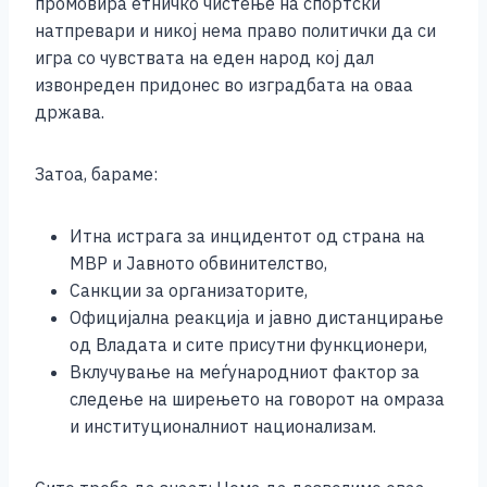
промовира етничко чистење на спортски
натпревари и никој нема право политички да си
игра со чувствата на еден народ кој дал
извонреден придонес во изградбата на оваа
држава.
Затоа, бараме:
Итна истрага за инцидентот од страна на
МВР и Јавното обвинителство,
Санкции за организаторите,
Официјална реакција и јавно дистанцирање
од Владата и сите присутни функционери,
Вклучување на меѓународниот фактор за
следење на ширењето на говорот на омраза
и институционалниот национализам.