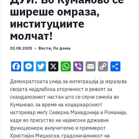
ширеше омраза,
институциите
молчат!
03.08.2025
Вести
,
По дома
F
M
T
X
W
Vi
E
C
S
a
e
wi
h
b
m
o
h
Демократската унија за интеграција ja изразува
c
ss
tt
at
er
ai
p
ar
својата најдлабока огорченост и револт за
e
e
er
s
l
y
e
скандалозниот настан што се случи синоќа во
b
n
A
Li
Куманово, за време на кошаркарскиот
натпревар меѓу Северна Македонија и Романија,
o
g
p
n
каде во присуство на највисоки државни
o
er
p
k
функционери, вклучително и премиерот
k
Христијан Мицкоски, градоначалникот на