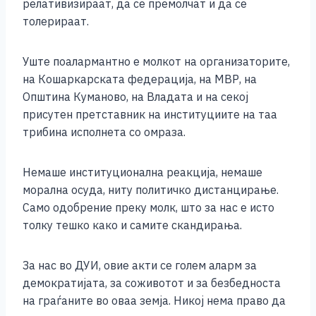
релативизираат, да се премолчат и да се
толерираат.
Уште поалармантно е молкот на организаторите,
на Кошаркарската федерација, на МВР, на
Општина Куманово, на Владата и на секој
присутен претставник на институциите на таа
трибина исполнета со омраза.
Немаше институционална реакција, немаше
морална осуда, ниту политичко дистанцирање.
Само одобрение преку молк, што за нас е исто
толку тешко како и самите скандирања.
За нас во ДУИ, овие акти се голем аларм за
демократијата, за соживотот и за безбедноста
на граѓаните во оваа земја. Никој нема право да