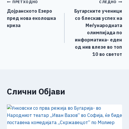
Навигација
ПРЕТХОДНО
СЛЕДНО
b
n
A
Li
Дојранското Езеро
Бугарските ученици
o
g
p
n
на
пред нова еколошка
со блескав успех на
o
er
p
k
напис
криза
Меѓународната
k
олимпијада по
информатика- еден
од нив влезе во топ
10 во светот
Слични Објави