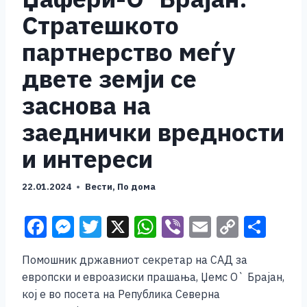
Стратешкото
партнерство меѓу
двете земји се
заснова на
заеднички вредности
и интереси
22.01.2024
Вести
,
По дома
F
M
T
X
W
Vi
E
C
S
a
e
wi
h
b
m
o
h
Помошник државниот секретар на САД за
c
ss
tt
at
er
ai
p
ar
европски и евроазиски прашања, Џемс О` Брајан,
e
e
er
s
l
y
e
кој е во посета на Република Северна