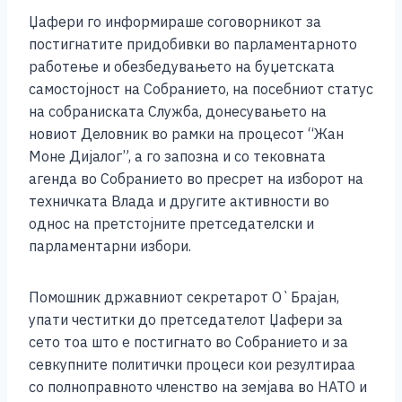
Џафери го информираше соговорникот за
постигнатите придобивки во парламентарното
работење и обезбедувањето на буџетската
самостојност на Собранието, на посебниот статус
на собраниската Служба, донесувањето на
новиот Деловник во рамки на процесот “Жан
Моне Дијалог”, а го запозна и со тековната
агенда во Собранието во пресрет на изборот на
техничката Влада и другите активности во
однос на претстојните претседателски и
парламентарни избори.
Помошник државниот секретарот О`Брајан,
упати честитки до претседателот Џафери за
сето тоа што е постигнато во Собранието и за
севкупните политички процеси кои резултираа
со полноправното членство на земјава во НАТО и