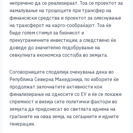
непречено да се реализираат. Тоа се проектот за
намалување на трошоците при трансфер на
финансиски средства и проектот за олеснување
на трансферот на карго-сообраќајот. Тоа ќе
биде голем стимул за бизнисот и
прекуграничните инвестиции, а следствено ќе
доведе до значително подобрување на
севкупната економска состојба во земјата.
Соговорниците споделија очекувања дека во
Република Северна Македонија, по изборите ќе
продолжат започнатите активности кон
финализирање на односите со ЕУ и ќе се покаже
спремност и визија сите политички фактори во
земјата да придонесат во светлата иднина на
граѓаните на оваа земја, на сегашните и идните
генерации.