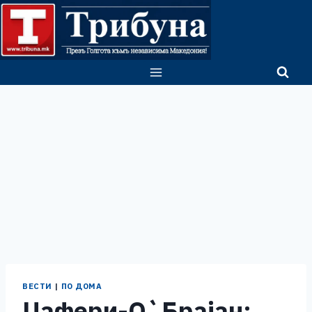
Skip
to
content
ВЕСТИ
|
ПО ДОМА
Џафери-О`Брајан: