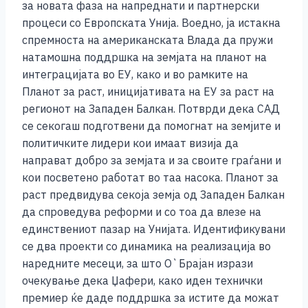
за новата фаза на напреднати и партнерски
процеси со Европската Унија. Воедно, ја истакна
спремноста на американската Влада да пружи
натамошна поддршка на земјата на планот на
интеграцијата во ЕУ, како и во рамките на
Планот за раст, иницијативата на ЕУ за раст на
регионот на Западен Балкан. Потврди дека САД
се секогаш подготвени да помогнат на земјите и
политичките лидери кои имаат визија да
направат добро за земјата и за своите граѓани и
кои посветено работат во таа насока. Планот за
раст предвидува секоја земја од Западен Балкан
да спроведува реформи и со тоа да влезе на
единствениот пазар на Унијата. Идентификувани
се два проекти со динамика на реализација во
наредните месеци, за што О`Брајан изрази
очекување дека Џафери, како иден технички
премиер ќе даде поддршка за истите да можат