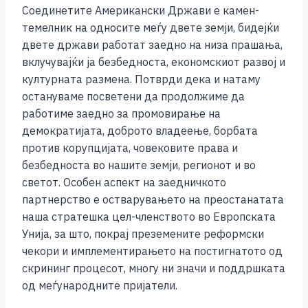
Соединетите Американски Држави е камен-
темелник на односите меѓу двете земји, бидејќи
двете држави работат заедно на низа прашања,
вклучувајќи ја безбедноста, економскиот развој и
културната размена. Потврди дека и натаму
остануваме посветени да продолжиме да
работиме заедно за промовирање на
демократијата, доброто владеење, борбата
против корупцијата, човековите права и
безбедноста во нашите земји, регионот и во
светот. Особен аспект на заедничкото
партнерство е остварувањето на преостанатата
наша стратешка цел-членството во Европската
Унија, за што, покрај преземените реформски
чекори и имплементирањето на постигнатото од
скрининг процесот, многу ни значи и поддршката
од меѓународните пријатели.