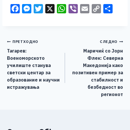
F
M
T
X
W
Vi
E
C
S
a
e
wi
h
b
m
o
h
c
ss
tt
at
er
ai
p
ar
e
e
er
s
l
y
e
Навигација
ПРЕТХОДНО
СЛЕДНО
b
n
A
Li
Тагарев:
Маричиќ со Јорн
o
g
p
n
на
Военоморското
Флек: Северна
o
er
p
k
напис
училиште станува
Македонија како
k
светски центар за
позитивен пример за
образование и научни
стабилност и
истражувања
безбедност во
регионот