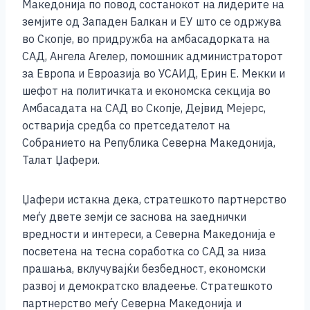
b
n
A
Li
Македонија по повод состанокот на лидерите на
земјите од Западен Балкан и ЕУ што се одржува
o
g
p
n
во Скопје, во придружба на амбасадорката на
o
er
p
k
САД, Ангела Агелер, помошник администраторот
k
за Европа и Евроазија во УСАИД, Ерин Е. Мекки и
шефот на политичката и економска секција во
Амбасадата на САД во Скопје, Дејвид Мејерс,
остварија средба со претседателот на
Собранието на Република Северна Македонија,
Талат Џафери.
Џафери истакна дека, стратешкото партнерство
меѓу двете земји се заснова на заеднички
вредности и интереси, а Северна Македонија е
посветена на тесна соработка со САД за низа
прашања, вклучувајќи безбедност, економски
развој и демократско владеење. Стратешкото
партнерство меѓу Северна Македонија и