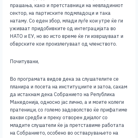
прашања, како и претставници на невладиниот
сектор, на партиските подмладоци и така
натаму. Со еден збор, млади луѓе кои утре ќе ги
уживаат придобивките од интеграцијата во
НАТО и ЕУ, но во исто време ќе ги извршуваат и
обврските кои произлегуваат од членството.
Почитувани,
Во програмата видов дека за слушателите се
планира и посета на институциите и затоа, сакам
да истакнам дека Собранието на Република
Македонија, односно јас лично, а и моите колеги
пратеници, со големо задоволство ќе прифатиме
вакви средби и преку отворен дијалог со
младите слушатели ќе ја претставиме работата
на Собранието, особено во остварувањето на