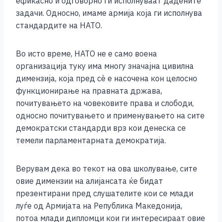
ефикасно и одговорно ги исполнуваат дадените
задачи. Односно, имаме армија која ги исполнува
стандардите на НАТО.
Во исто време, НАТО не е само воена
организација туку има многу значајна цивилна
димензија, која пред сè е насочена кон целосно
функционирање на правната држава,
почитувањето на човековите права и слободи,
односно почитувањето и применувањето на сите
демократски стандарди врз кои денеска се
темели парламентарната демократија.
Верувам дека во текот на ова школување, сите
овие димензии на алијансата ќе бидат
презентирани пред слушателите кои се млади
луѓе од Армијата на Република Македонија,
потоа млади дипломци кои ги интересираат овие