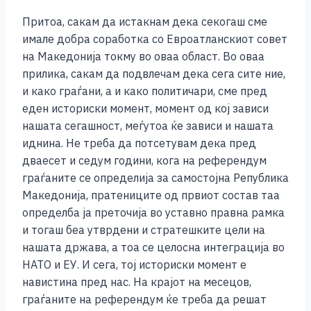
Притоа, сакам да истакнам дека секогаш сме
имале добра соработка со Евроатланскиот совет
на Македонија токму во оваа област. Во оваа
прилика, сакам да подвлечам дека сега сите ние,
и како граѓани, а и како политичари, сме пред
еден историски момент, момент од кој зависи
нашата сегашност, меѓутоа ќе зависи и нашата
иднина. Не треба да потсетувам дека пред
дваесет и седум години, кога на референдум
граѓаните се определија за самостојна Република
Македонија, пратениците од првиот состав таа
определба ја преточија во уставно правна рамка
и тогаш беа утврдени и стратешките цели на
нашата држава, а тоа се целосна интеграција во
НАТО и ЕУ. И сега, тој историски момент е
навистина пред нас. На крајот на месецов,
граѓаните на референдум ќе треба да решат