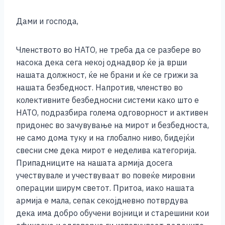
Дами и господа,
Членството во НАТО, не треба да се разбере во
насока дека сега некој однадвор ќе ја врши
нашата должност, ќе не брани и ќе се грижи за
нашата безбедност. Напротив, членство во
колективните безбедносни системи како што е
НАТО, подразбира голема одговорност и активен
придонес во зачувување на мирот и безбедноста,
не само дома туку и на глобално ниво, бидејќи
свесни сме дека мирот е неделива категорија.
Припадниците на нашата армија досега
учествувале и учествуваат во повеќе мировни
операции ширум светот. Притоа, иако нашата
армија е мала, сепак секојдневно потврдува
дека има добро обучени војници и старешини кои