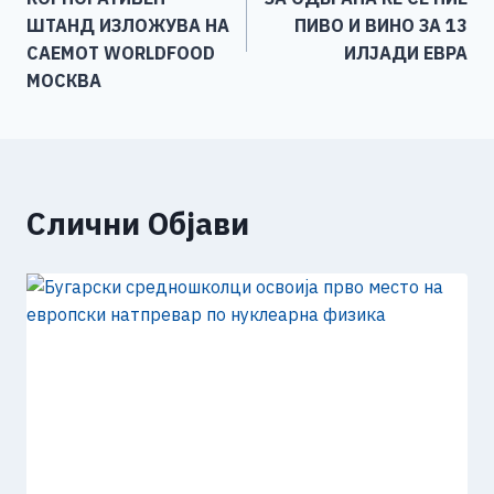
o
er
p
k
напис
ШТАНД ИЗЛОЖУВА НА
ПИВО И ВИНО ЗА 13
k
САЕМОТ WORLDFOOD
ИЛЈАДИ ЕВРА
МОСКВА
Слични Објави