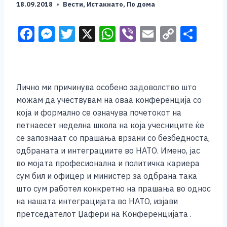
18.09.2018
Вести
,
Истакнато
,
По дома
F
M
T
X
W
Vi
E
C
S
a
e
wi
h
b
m
o
h
c
ss
tt
at
er
ai
p
ar
e
e
er
s
l
y
e
Лично ми причинува особено задоволство што
b
n
A
Li
можам да учествувам на оваа конференција со
o
g
p
n
која и формално се означува почетокот на
петнаесет неделна школа на која учесниците ќе
o
er
p
k
се запознаат со прашања врзани со безбедноста,
k
одбраната и интеграциите во НАТО. Имено, јас
во мојата професионална и политичка кариера
сум бил и офицер и министер за одбрана така
што сум работел конкретно на прашања во однос
на нашата интеграцијата во НАТО, изјави
претседателот Џафери на Конференцијата .