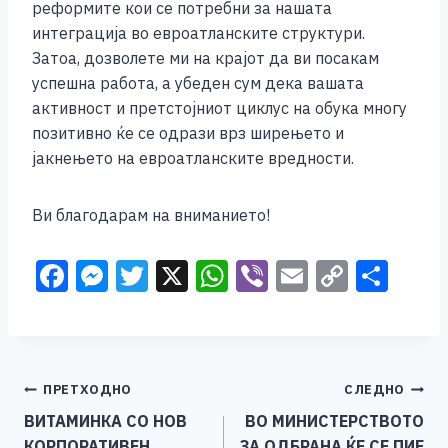
реформите кои се потребни за нашата
интеграција во евроатланските структури.
Затоа, дозволете ми на крајот да ви посакам
успешна работа, а убеден сум дека вашата
активност и претстојниот циклус на обука многу
позитивно ќе се одрази врз ширењето и
јакнењето на евроатланските вредности.
Ви благодарам на вниманието!
F
M
T
X
W
Vi
E
C
S
a
e
wi
h
b
m
o
h
c
ss
tt
at
er
ai
p
ar
e
e
er
s
l
y
e
Навигација
ПРЕТХОДНО
СЛЕДНО
b
n
A
Li
ВИТАМИНКА СО НОВ
ВО МИНИСТЕРСТВОТО
o
g
p
n
на
КОРПОРАТИВЕН
ЗА ОДБРАНА ЌЕ СЕ ПИЕ