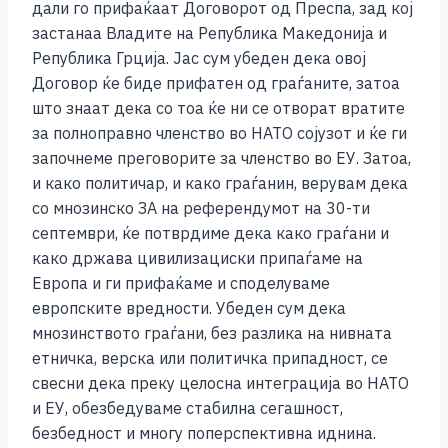
дали го прифаќаат Договорот од Преспа, зад кој
застанаа Владите на Република Македонија и
Република Грција. Јас сум убеден дека овој
Договор ќе биде прифатен од граѓаните, затоа
што знаат дека со тоа ќе ни се отворат вратите
за полноправно членство во НАТО сојузот и ќе ги
започнеме преговорите за членство во ЕУ. Затоа,
и како политичар, и како граѓанин, верувам дека
со мнозинско ЗА на референдумот на 30-ти
септември, ќе потврдиме дека како граѓани и
како држава цивилизациски припаѓаме на
Европа и ги прифаќаме и споделуваме
европските вредности. Убеден сум дека
мнозинството граѓани, без разлика на нивната
етничка, верска или политичка припадност, се
свесни дека преку целосна интеграција во НАТО
и ЕУ, обезбедуваме стабилна сегашност,
безбедност и многу поперспективна иднина.