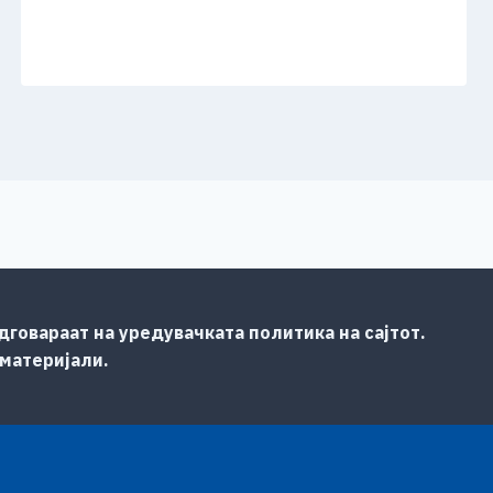
говараат на уредувачката политика на сајтот.
 материјали.