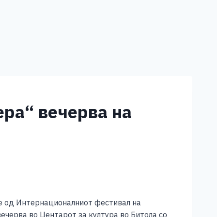
ра“ вечерва на
ие од Интернационалниот фестивал на
черва во Центарот за култура во Битола со