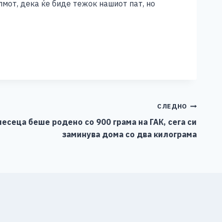
лмот, дека ќе биде тежок нашиот пат, но
СЛЕДНО
есеца беше родено со 900 грама на ГАК, сега си
заминува дома со два килограма