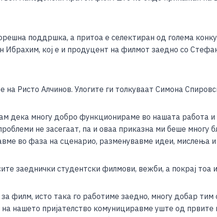
e
ворешна поддршка, а притоа е селектиран од голема конк
н Ибрахим, кој е и продуцент на филмот заедно со Стефан
 е на Ристо Алчинов. Улогите ги толкуваат Симона Спировс
ам дека многу добро функционираме во нашата работа и к
 проблеми не засегаат, па и оваа приказна ми беше многу 
авме во фаза на сценарио, разменувавме идеи, мислења и л
ите заеднички студентски филмови, вежби, а покрај тоа и
 за филм, исто така го работиме заедно, многу добар тим
а на нашето пријателство комунициравме уште од првите 