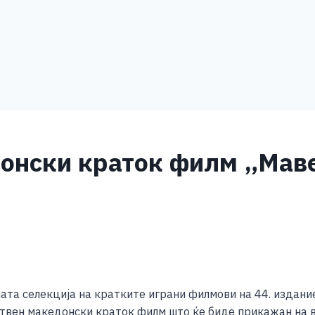
онски краток филм „Mаве
S
h
ата селекција на кратките играни филмови на 44. издан
ar
вен македонски краток филм што ќе биде прикажан на ве