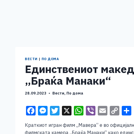
ВЕСТИ
|
ПО ДОМА
Единствениот макед
„Браќа Манаки“
28.09.2023
Вести
,
По дома
F
M
T
X
W
Vi
E
C
a
e
wi
h
b
m
o
Краткиот игран филм „Мавера“ е во официјалн
c
ss
tt
at
er
ai
p
филмската камера „Браќа Манаки“ како единст