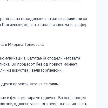
уренција на македонски и странски филмови со
 Ѓоргиевски, кој исто така е и кинематографер
ка и Мирјана Трпковска.
омуникација. Батухан ја сподели неговата
блиска. Во процесот бев од првиот момент,
ични искуства“, вели Ѓорѓиевски.
 други проекти, што не се филм.
 сме и функционираме одлично. Во овој процес
мигови, односно уште од креирање на идејата,