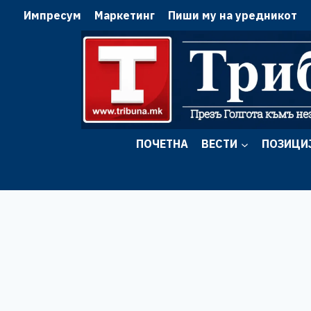
Skip
Импресум
Маркетинг
Пиши му на уредникот
to
content
ПОЧЕТНА
ВЕСТИ
ПОЗИЦИ