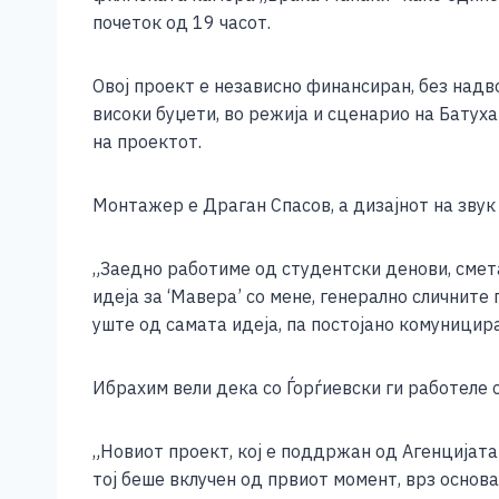
e
e
er
s
l
y
почеток од 19 часот.
b
n
A
Li
o
g
p
n
Овој проект е независно финансиран, без над
високи буџети, во режија и сценарио на Батуха
o
er
p
k
на проектот.
k
Монтажер е Драган Спасов, а дизајнот на звук
„Заедно работиме од студентски денови, смет
идеја за ‘Мавера’ со мене, генерално сличните
уште од самата идеја, па постојано комуницир
Ибрахим вели дека со Ѓорѓиевски ги работеле с
„Новиот проект, кој е поддржан од Агенцијата
тој беше вклучен од првиот момент, врз основ