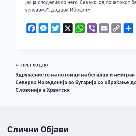
јас ја споделив со него. Секако, од почетокот
успеавме“, додава Ибрахим.
F
M
T
X
W
Vi
E
C
a
e
wi
h
b
m
o
c
ss
tt
at
er
ai
p
e
e
er
s
l
y
b
n
A
Li
Навигација
ПРЕТХОДНО
o
g
p
n
Здружението на потомци на бегалци и имигрант
на
Северна Македонија во Бугарија со обраќање д
o
er
p
k
напис
Словенија и Хрватска
k
Слични Објави