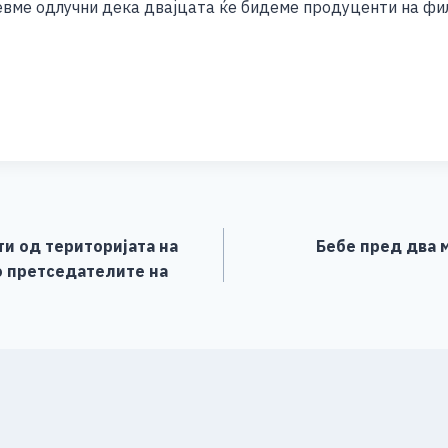
 бевме одлучни дека двајцата ќе бидеме продуценти на фи
S
h
ar
e
и од територијата на
Бебе пред два м
о претседателите на