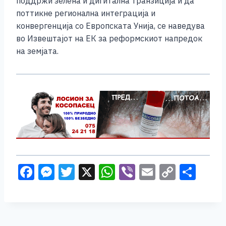
поддржи зелена и дигитална транзиција и да
поттикне регионална интеграција и
конвергенција со Европската Унија, се наведува
во Извештајот на ЕК за реформскиот напредок
на земјата.
F
M
T
X
W
Vi
E
C
S
a
e
wi
h
b
m
o
h
c
ss
tt
at
er
ai
p
ar
e
e
er
s
l
y
e