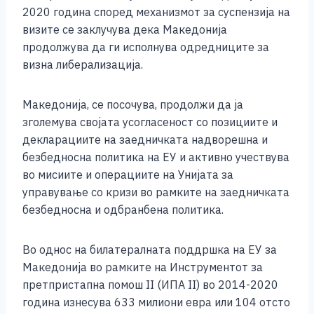
o
g
p
n
2020 година според механизмот за суспензија на
o
er
p
k
визите се заклучува дека Македонија
k
продолжува да ги исполнува одредниците за
визна либерализација.
Македонија, се посочува, продолжи да ја
зголемува својата усогласеност со позициите и
декларациите на заедничката надворешна и
безбедносна политика на ЕУ и активно учествува
во мисиите и операциите на Унијата за
управување со кризи во рамките на заедничката
безбедносна и одбранбена политика.
Во однос на билатералната поддршка на ЕУ за
Македонија во рамките на Инструментот за
претпристапна помош II (ИПА II) во 2014-2020
година изнесува 633 милиони евра или 104 отсто