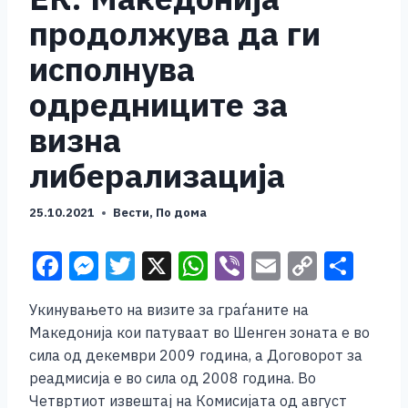
продолжува да ги
исполнува
одредниците за
визна
либерализација
25.10.2021
Вести
,
По дома
F
M
T
X
W
Vi
E
C
S
a
e
wi
h
b
m
o
h
Укинувањето на визите за граѓаните на
c
ss
tt
at
er
ai
p
ar
Македонија кои патуваат во Шенген зоната е во
e
e
er
s
l
y
e
сила од декември 2009 година, а Договорот за
b
n
A
Li
реадмисија е во сила од 2008 година. Во
Четвртиот извештај на Комисијата од август