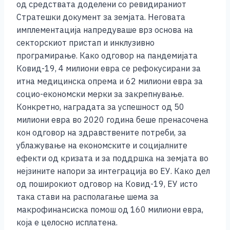
од средствата доделени со ревидираниот
Стратешки документ за земјата. Неговата
имплементација напредуваше врз основа на
секторскиот пристап и инклузивно
програмирање. Како одговор на пандемијата
Ковид-19, 4 милиони евра се рефокусирани за
итна медицинска опрема и 62 милиони евра за
социо-економски мерки за закрепнување.
Конкретно, наградата за успешност од 50
милиони евра во 2020 година беше пренасочена
кон одговор на здравствените потреби, за
ублажување на економските и социјалните
ефекти од кризата и за поддршка на земјата во
нејзините напори за интеграција во ЕУ. Како дел
од поширокиот одговор на Ковид-19, ЕУ исто
така стави на располагање шема за
макрофинансиска помош од 160 милиони евра,
која е целосно исплатена.