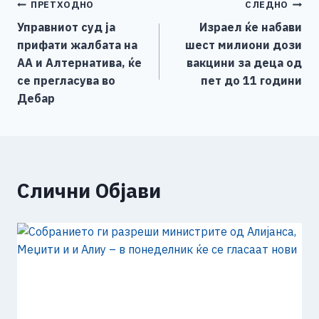
Навигација
ПРЕТХОДНО
СЛЕДНО
b
n
A
Li
Управниот суд ја
Израел ќе набави
o
g
p
n
на
прифати жалбата на
шест милиони дози
o
er
p
k
напис
АА и Алтернатива, ќе
вакцини за деца од
k
се прегласува во
пет до 11 години
Дебар
Слични Објави