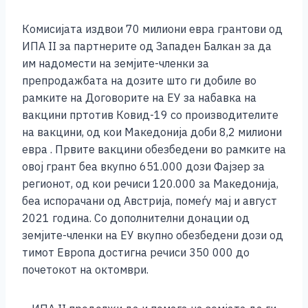
Комисијата издвои 70 милиони евра грантови од
ИПА II за партнерите од Западен Балкан за да
им надомести на земјите-членки за
препродажбата на дозите што ги добиле во
рамките на Договорите на ЕУ за набавка на
вакцини пртотив Ковид-19 со производителите
на вакцини, од кои Македонија доби 8,2 милиони
евра . Првите вакцини обезбедени во рамките на
овој грант беа вкупно 651.000 дози Фајзер за
регионот, од кои речиси 120.000 за Македонија,
беа испорачани од Австрија, помеѓу мај и август
2021 година. Со дополнителни донации од
земјите-членки на ЕУ вкупно обезбедени дози од
тимот Европа достигна речиси 350 000 до
почетокот на октомври.