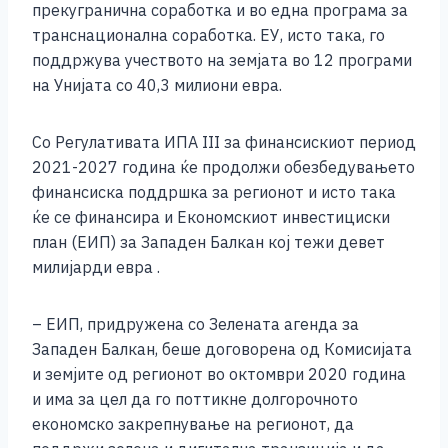
прекугранична соработка и во една програма за
транснационална соработка. ЕУ, исто така, го
поддржува учеството на земјата во 12 програми
на Унијата со 40,3 милиони евра.
Со Регулативата ИПА III за финансискиот период
2021-2027 година ќе продолжи обезбедувањето
финансиска поддршка за регионот и исто така
ќе се финансира и Економскиот инвестициски
план (ЕИП) за Западен Балкан кој тежи девет
милијарди евра .
– ЕИП, придружена со Зелената агенда за
Западен Балкан, беше договорена од Комисијата
и земјите од регионот во октомври 2020 година
и има за цел да го поттикне долгорочното
економско закрепнување на регионот, да