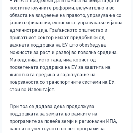
– ИПА II продолжи да и помага на земјата да ги
постигне клучните реформи, вклучително и во
областа на владеење на правото, управување со
јавните финансии, економско управување и јавна
администрација. Граѓанското општество и
приватниот сектор имаат придобивки од
важната поддршка на ЕУ што обезбедува
можности за раст и развој во поволна средина.
Македонија, исто така, има корист од
посветената поддршка на ЕУ за заштита на
животната средина и зајакнување на
поврзаноста со транспортните системи на ЕУ,
стои во Извештајот.
При тоа се додава дека продолжува
поддршката за земјата во рамките на
програмите за повеќе земји и регионални ИПА,
како и со учествувото во пет програми за