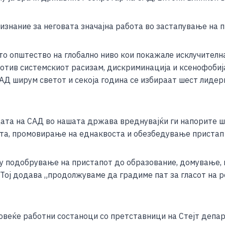
e
изнание за неговата значајна работа во застапување на 
о општество на глобално ниво кои покажале исклучителна
отив системскиот расизам, дискриминација и ксенофобиј
АД ширум светот и секоја година се избираат шест лидер
та на САД во нашата држава вреднувајќи ги напорите шт
та, промовирање на еднаквоста и обезбедување пристап 
у подобрување на пристапот до образование, домување, 
 Тој додава „продолжуваме да градиме пат за гласот на 
повеќе работни состаноци со претставници на Стејт депа