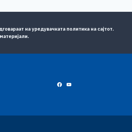
говараат на уредувачката политика на сајтот.
 материјали.