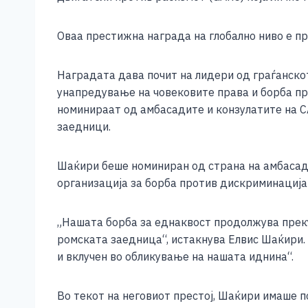
e
e
er
s
l
y
b
n
A
Li
Оваа престижна награда на глобално ниво е пр
o
g
p
n
o
er
p
k
Наградата дава почит на лидери од граѓанскот
унапредување на човековите права и борба пр
k
номинираат од амбасадите и конзулатите на С
заедници.
Шаќири беше номиниран од страна на амбасада
организација за борба против дискриминација
„Нашата борба за еднаквост продолжува прек
ромската заедница“, истакнува Елвис Шаќири.
и вклучен во обликување на нашата иднина“.
Во текот на неговиот престој, Шаќири имаше 