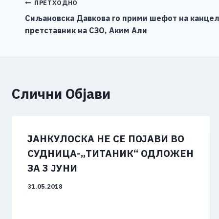
b
n
A
Li
Навигација
ПРЕТХОДНО
o
g
p
n
Сиљановска Давкова го прими шефот на канцел
на
претставник на СЗО, Аким Али
o
er
p
k
напис
k
Слични Објави
ЈАНКУЛОСКА НЕ СЕ ПОЈАВИ ВО
СУДНИЦА-„ТИТАНИК“ ОДЛОЖЕН
ЗА 3 ЈУНИ
31.05.2018