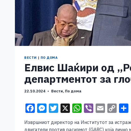
ВЕСТИ
|
ПО ДОМА
Елвис Шаќири од „Ро
департментот за гло
22.10.2024
Вести
,
По дома
F
M
T
X
W
Vi
E
C
a
e
wi
h
b
m
o
Извршниот директор на Институтот за истражу
c
ss
tt
at
er
ai
p
двигатели против расизмот (GARC) која лично 