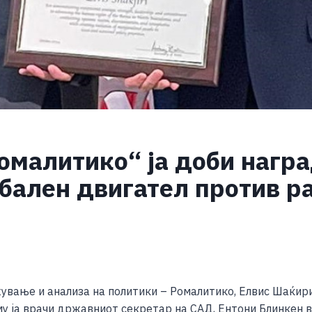
малитико“ ja доби награ
бален двигател против р
S
h
вање и анализа на политики – Ромалитико, Елвис Шаќири
ar
му ја врачи државниот секретар на САД, Ентони Блинкен 