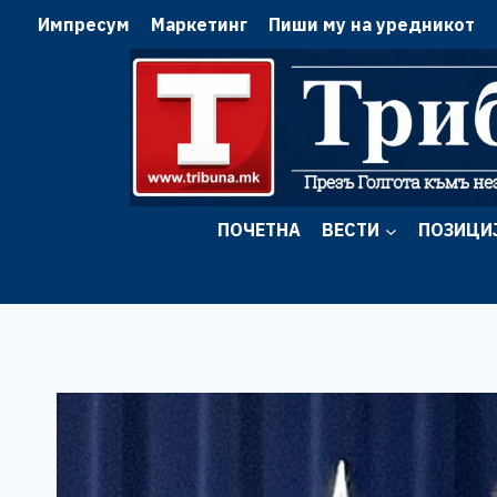
Skip
Импресум
Маркетинг
Пиши му на уредникот
to
content
ПОЧЕТНА
ВЕСТИ
ПОЗИЦИ