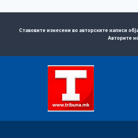
Ставовите изнесени во авторските написи обј
Авторите но