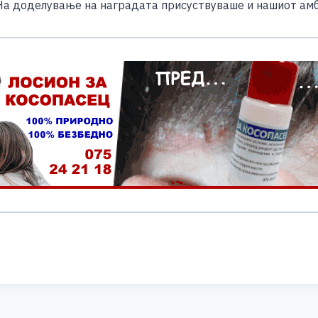
 На доделување на наградата присуствуваше и нашиот ам
S
h
ar
e