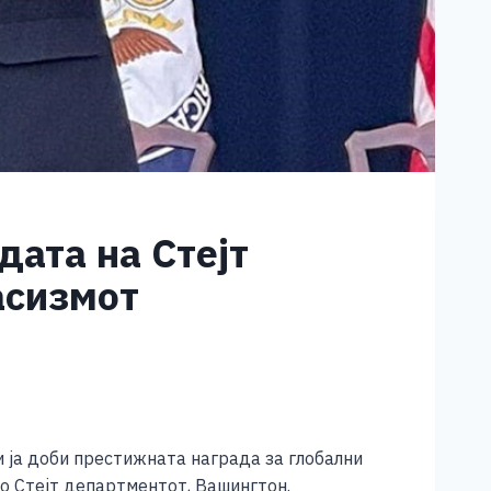
дата на Стејт
асизмот
 ја доби престижната награда за глобални
во Стејт департментот, Вашингтон.