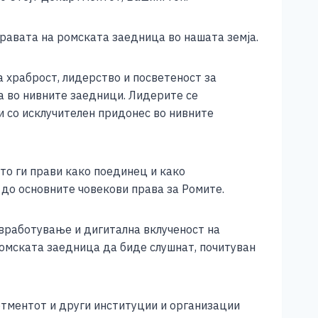
правата на ромската заедница во нашата земја.
 храброст, лидерство и посветеност за
а во нивните заедници. Лидерите се
и со исклучителен придонес во нивните
о ги прави како поединец и како
до основните човекови права за Ромите.
вработување и дигитална вклученост на
ромската заедница да биде слушнат, почитуван
ртментот и други институции и организации