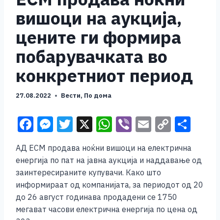
вишоци на аукција,
цените ги формира
побарувачката во
конкретниот период
27.08.2022
Вести
,
По дома
F
M
T
X
W
Vi
E
C
S
a
e
wi
h
b
m
o
h
АД ЕСМ продава ноќни вишоци на електрична
c
ss
tt
at
er
ai
p
ar
енергија по пат на јавна аукција и наддавање од
e
e
er
s
l
y
e
заинтересираните купувачи. Како што
b
n
A
Li
информираат од компанијата, за периодот од 20
до 26 август годинава продадени се 1750
o
g
p
n
мегават часови електрична енергија по цена од
o
er
p
k