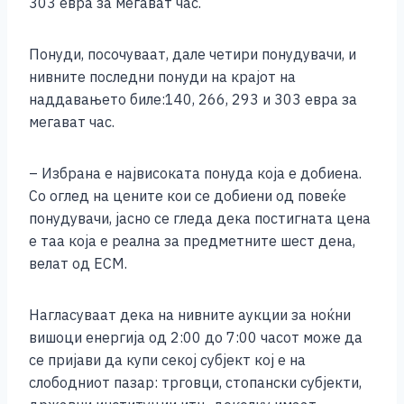
303 евра за мегават час.
k
Понуди, посочуваат, дале четири понудувачи, и
нивните последни понуди на крајот на
наддавањето биле:140, 266, 293 и 303 евра за
мегават час.
– Избрана е највисоката понуда која е добиена.
Со оглед на цените кои се добиени од повеќе
понудувачи, јасно се гледа дека постигната цена
е таа која е реална за предметните шест дена,
велат од ЕСМ.
Нагласуваат дека на нивните аукции за ноќни
вишоци енергија од 2:00 до 7:00 часот може да
се пријави да купи секој субјект кој е на
слободниот пазар: трговци, стопански субјекти,