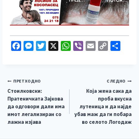
F
M
T
X
W
Vi
E
C
S
a
e
wi
h
b
m
o
h
c
ss
tt
at
er
ai
p
ar
e
e
er
s
l
y
e
Навигација
ПРЕТХОДНО
СЛЕДНО
b
n
A
Li
Стоилковски:
Која жена сака да
o
g
p
n
на
Пратеничката Зајкова
проба вкусна
o
er
p
k
напис
да одговори дали има
лутеница и да најде
k
имот легализиран со
убав маж да ги побара
лажна изјава
во селото Логодаж