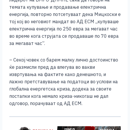
темата купување и продавање електрична
енергија, повторно потсетуваат дека Мицкоски е
тој кој во неговиот мандат во АД ЕСМ „купуваше
електрична енергија по 250 евра за мегават час
во време кога струјата се продаваше по 70 евра
за мегават час”.
– Секој човек со барем малку лично достоинство
ќе размисли пред да влегува во вакви
извртувања на фактите како денешното, и
лажно претставување на податоци во услови на
глобална енергетска криза, додека за своите
постапки кога немало криза-никогаш не дал
одговор, порачуваат од АД ЕСМ.