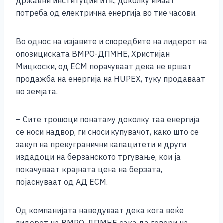
државни институции итн., доколку имаат
потреба од електрична енергија во тие часови.
Во однос на изјавите и споредбите на лидерот на
опозициската ВМРО-ДПМНЕ, Христијан
Мицкоски, од ЕСМ порачуваат дека не вршат
продажба на енергија на HUPEX, туку продаваат
во земјата.
– Сите трошоци понатаму доколку таа енергија
се носи надвор, ги сноси купувачот, како што се
закуп на прекугранични капацитети и други
издадоци на берзанското тргување, кои ја
покачуваат крајната цена на берзата,
појаснуваат од АД ЕСМ.
Од компанијата наведуваат дека кога веќе
лидерот на ВМРО-ДПМНЕ сака да говори на