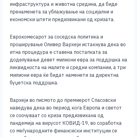
инфраструктура и животна средина, да биде
пренаменета за ублажување на социјални и
економски штети предизвикани од кризата.
Еврокомесарот за соседска политика и
проширување Оливер Вархеји истакнува дека во
итна процедура е ставена постапката за
доделување девет милиони евра за поддршка на
ликвидноста на малите и средни компании, а три
милиони евра ќе бидат наменети за директна
буџетска поддршка.
Вархеји во писмото до премиерот Спасовски
наведува дека во период кога Европа и светот
се соочуваат со криза предизвикана од
пандемија на вирусот КОВИД-19, во соработка
со меѓународните финансиски институции се