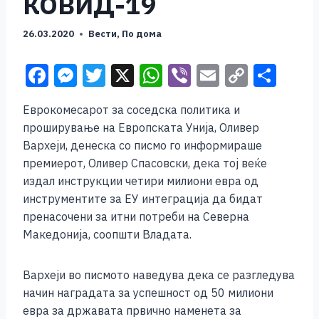
КОВИД-19
26.03.2020
Вести
,
По дома
F
M
T
X
W
Vi
E
C
S
a
e
wi
h
b
m
o
h
Еврокомесарот за соседска политика и
c
ss
tt
at
er
ai
p
ar
проширување на Европската Унија, Оливер
e
e
er
s
l
y
e
Вархеји, денеска со писмо го информираше
b
n
A
Li
премиерот, Оливер Спасовски, дека тој веќе
издал инструкции четири милиони евра од
o
g
p
n
инструментите за ЕУ интеграција да бидат
o
er
p
k
пренасочени за итни потреби на Северна
k
Македонија, соопшти Владата.
Вархеји во писмото наведува дека се разгледува
начин наградата за успешност од 50 милиони
евра за државата првично наменета за