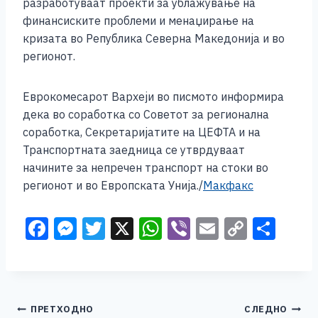
разработуваат проекти за ублажување на
финансиските проблеми и менаџирање на
кризата во Република Северна Македонија и во
регионот.
Еврокомесарот Вархеји во писмото информира
дека во соработка со Советот за регионална
соработка, Секретаријатите на ЦЕФТА и на
Транспортната заедница се утврдуваат
начините за непречен транспорт на стоки во
регионот и во Европската Унија./
Макфакс
F
M
T
X
W
Vi
E
C
S
a
e
wi
h
b
m
o
h
c
ss
tt
at
er
ai
p
ar
e
e
er
s
l
y
e
Навигација
ПРЕТХОДНО
СЛЕДНО