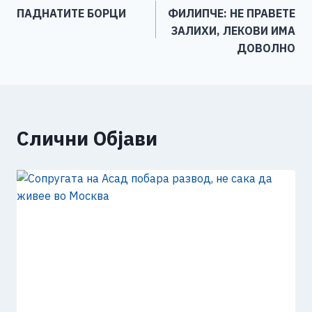
b
n
A
Li
ПАДНАТИТЕ БОРЦИ
ФИЛИПЧЕ: НЕ ПРАВЕТЕ
o
g
p
n
на
ЗАЛИХИ, ЛЕКОВИ ИМА
o
er
p
k
напис
ДОВОЛНО
k
Слични Објави