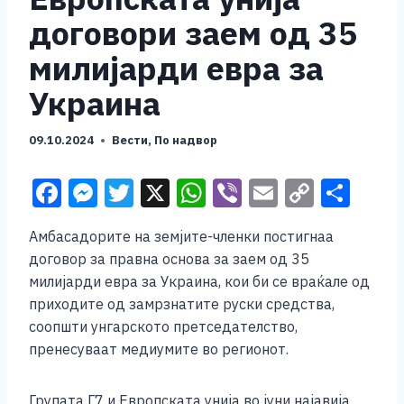
договори заем од 35
милијарди евра за
Украина
09.10.2024
Вести
,
По надвор
F
M
T
X
W
Vi
E
C
S
a
e
wi
h
b
m
o
h
Амбасадорите на земјите-членки постигнаа
c
ss
tt
at
er
ai
p
ar
договор за правна основа за заем од 35
e
e
er
s
l
y
e
милијарди евра за Украина, кои би се враќале од
b
n
A
Li
приходите од замрзнатите руски средства,
соопшти унгарското претседателство,
o
g
p
n
пренесуваат медиумите во регионот.
o
er
p
k
k
Групата Г7 и Европската унија во јуни најавија