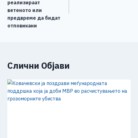
k
реализираат
ветеното или
предвреме да бидат
отповикани
Слични Објави