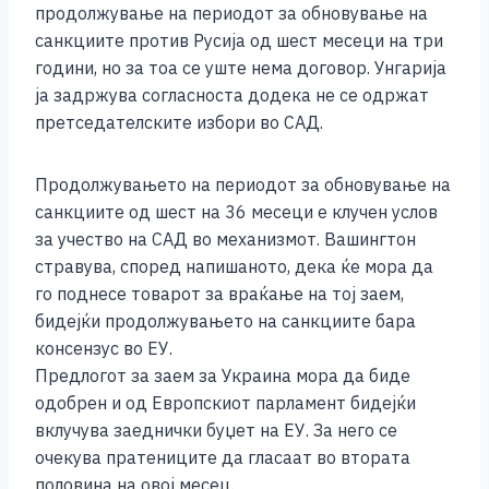
продолжување на периодот за обновување на
санкциите против Русија од шест месеци на три
години, но за тоа се уште нема договор. Унгарија
ја задржува согласноста додека не се одржат
претседателските избори во САД.
Продолжувањето на периодот за обновување на
санкциите од шест на 36 месеци е клучен услов
за учество на САД во механизмот. Вашингтон
стравува, според напишаното, дека ќе мора да
го поднесе товарот за враќање на тој заем,
бидејќи продолжувањето на санкциите бара
консензус во ЕУ.
Предлогот за заем за Украина мора да биде
одобрен и од Европскиот парламент бидејќи
вклучува заеднички буџет на ЕУ. За него се
очекува пратениците да гласаат во втората
половина на овој месец.