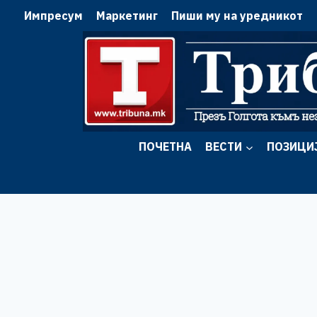
Skip
Импресум
Маркетинг
Пиши му на уредникот
to
content
ПОЧЕТНА
ВЕСТИ
ПОЗИЦИ