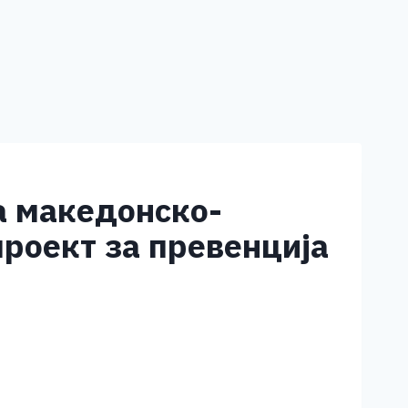
а македонско-
проект за превенциja