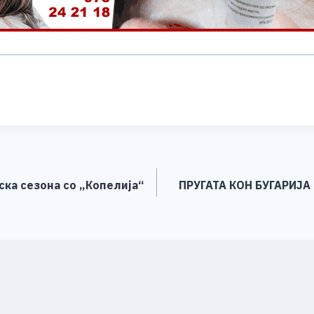
S
h
ar
e
ска сезона со „Копелија“
ПРУГАТА КОН БУГАРИЈА 