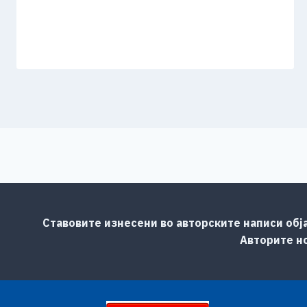
Ставовите изнесени во авторските написи обј
Авторите но