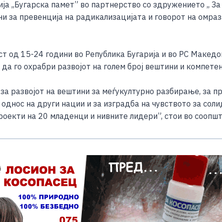
а ,,Бугарска памет” во партнерство со здружението ,, За
ar
ни за превенција на радикализацијата и говорот на омра
e
ст од 15-24 години во Република Бугарија и во РС Македо
а го охрабри развојот на голем број вештини и компетен
 за развојот на вештини за меѓукултурно разбирање, за 
 однос на други нации и за изградба на чувството за сол
оекти на 20 младенци и нивните лидери”, стои во соопште