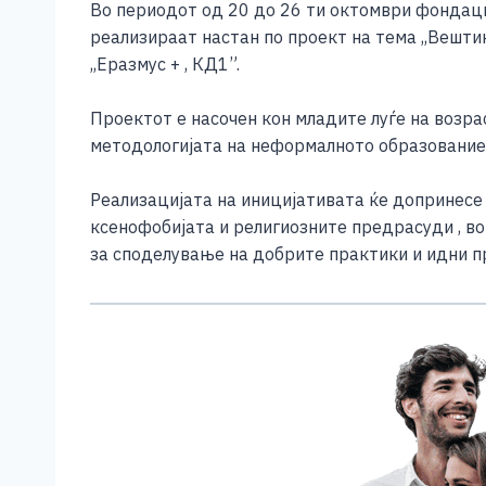
Во периодот од 20 до 26 ти октомври фондациј
c
ss
tt
at
er
ai
p
реализираат настан по проект на тема ,,Вешти
e
e
er
s
l
y
,,Еразмус + , КД1”.
b
n
A
Li
Проектот е насочен кон младите луѓе на возра
o
g
p
n
методологијата на неформалното образование д
o
er
p
k
k
Реализацијата на иницијативата ќе допринесе
ксенофобијата и религиозните предрасуди , во
за споделување на добрите практики и идни пр