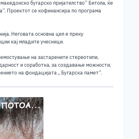
 македонско бугарско пријателство” Битола, ќе
за”. Проектот се кофинансира по програма
нија. Неговата основна цел е преку
ции кај младите учесници.
премостување на застарените стереотипи,
идарност и соработка, за создавање можности,
нието на фондацијата ,, Бугарска памет”.