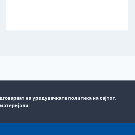
говараат на уредувачката политика на сајтот.
 материјали.