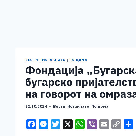
ВЕСТИ
|
ИСТАКНАТО
|
ПО ДОМА
Фондациja „Бугарск
бугарско пријателст
на говорот на омраз
22.10.2024
Вести
,
Истакнато
,
По дома
F
M
T
X
W
Vi
E
C
a
e
wi
h
b
m
o