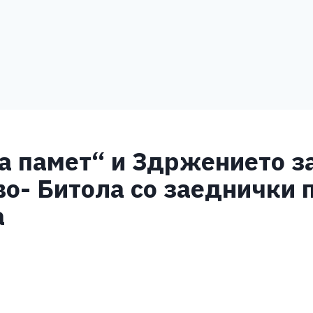
а памет“ и Здржението з
во- Битола со заеднички 
а
S
h