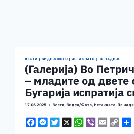
ВЕСТИ
|
ВИДЕО/ФОТО
|
ИСТАКНАТО
|
ПО НАДВОР
(Галерија) Во Петри
– младите од двете 
Бугарија испратија 
17.06.2025
Вести
,
Видео/Фото
,
Истакнато
,
По надв
F
M
T
X
W
Vi
E
C
a
e
wi
h
b
m
o