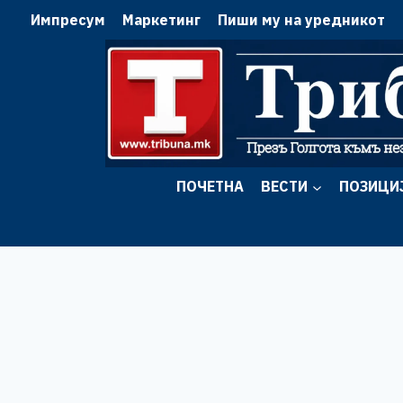
Skip
Импресум
Маркетинг
Пиши му на уредникот
to
content
ПОЧЕТНА
ВЕСТИ
ПОЗИЦИ