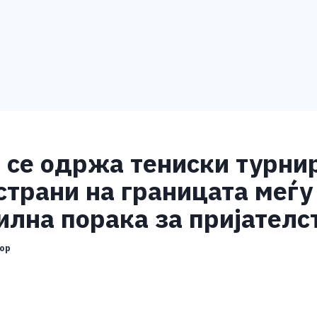
ч се одржа тениски турн
страни на границата меѓу
силна порака за пријателс
ор
S
h