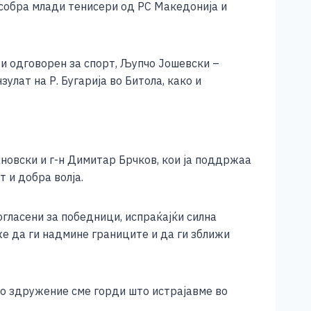
 собра млади тенисери од РС Македонија и
и одговорен за спорт, Љупчо Јошевски –
лат на Р. Бугарија во Битола, како и
новски и г-н Димитар Брчков, кои ја поддржаа
 и добра волја.
гласени за победници, испраќајќи силна
же да ги надмине границите и да ги зближи
ако здружение сме горди што истрајавме во