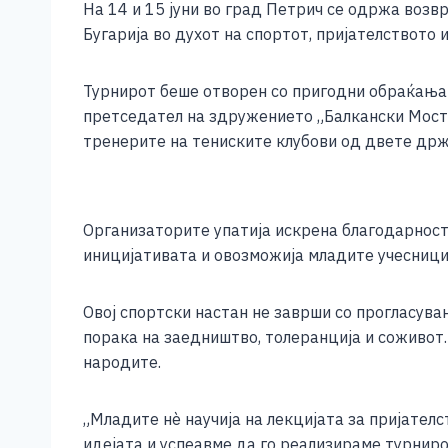
На 14 и 15 јуни во град Петрич се одржа возв
c
ss
tt
at
er
ai
p
Бугарија во духот на спортот, пријателството 
e
e
er
s
l
y
b
n
A
Li
Турнирот беше отворен со пригодни обраќања 
o
g
p
n
претседател на здружението „Балкански Мост“, 
тренерите на тениските клубови од двете држ
o
er
p
k
k
Организаторите упатија искрена благодарност
иницијативата и овозможија младите учесници 
Овој спортски настан не заврши со прогласува
порака на заедништво, толеранција и соживот.
народите.
„Младите нѐ научија на лекцијата за пријател
идејата и успеавме да го реализираме турниро