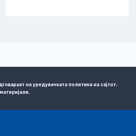
говараат на уредувачката политика на сајтот.
 материјали.