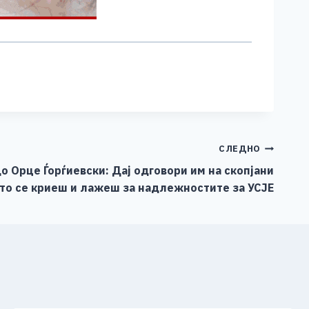
СЛЕДНО
о Орце Ѓорѓиевски: Дај одговори им на скопјани
то се криеш и лажеш за надлежностите за УСЈЕ