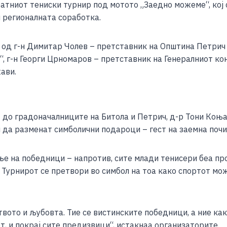
ратниот тениски турнир под мотото „Заедно можеме“, кој
ar
и регионалната соработка.
e
од г-н Димитар Чолев – претставник на Општина Петрич 
г-н Георги Црномаров – претставник на Генералниот конзу
ави.
 до градоначалниците на Битола и Петрич, д-р Тони Коња
да разменат симболични подароци – гест на заемна почит
ње на победници – напротив, сите млади тенисери беа про
 Турнирот се претвори во симбол на тоа како спортот мо
ството и љубовта. Тие се вистинските победници, а ние к
т, и покрај сите предизвици“, истакнаа организаторите.