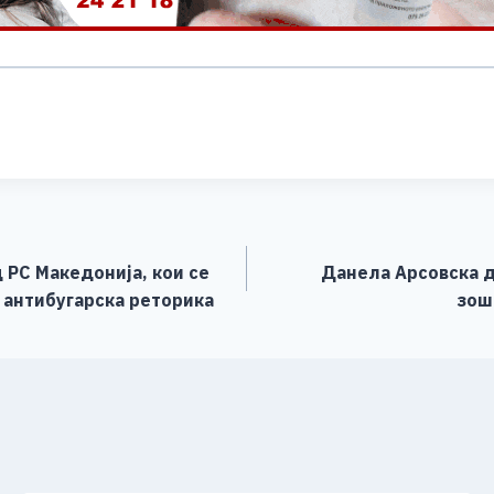
S
h
ar
e
 РС Македонија, кои се
Данела Арсовска д
 антибугарска реторика
зош