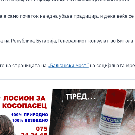
 е само почеток на една убава традиција, и дека веќе се
 на Република Бугарија, Генералниот конзулат во Битола
ете на страницата на
„Балкански мост“
на социјалната мре