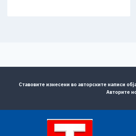
Ставовите изнесени во авторските написи обј
Авторите но