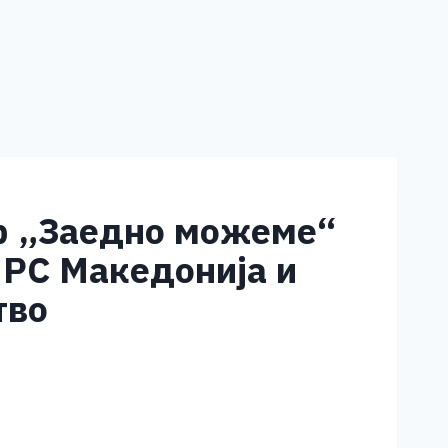
ир „Заедно можеме“
 РС Македонија и
тво