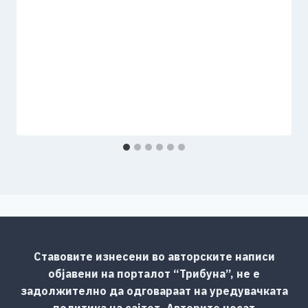
Ставовите изнесени во авторските написи
објавени на порталот “Трибуна”, не е
задолжително да одговараат на уредувачката
политика на сајтот. Авторите носат