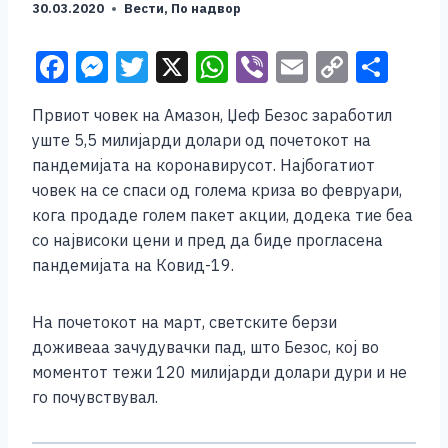
30.03.2020
Вести
,
По надвор
F
M
T
X
W
Vi
E
C
S
a
e
wi
h
b
m
o
h
Првиот човек на Амазон, Џеф Безос заработил
c
ss
tt
at
er
ai
p
ar
уште 5,5 милијарди долари од почетокот на
e
e
er
s
l
y
e
пандемијата на коронавирусот. Најбогатиот
b
n
A
Li
човек на се спаси од голема криза во февруари,
кога продаде голем пакет акции, додека тие беа
o
g
p
n
со највисоки цени и пред да биде прогласена
o
er
p
k
пандемијата на Ковид-19.
k
На почетокот на март, светските берзи
доживеаа зачудувачки пад, што Безос, кој во
моментот тежи 120 милијарди долари дури и не
го почувствувал.