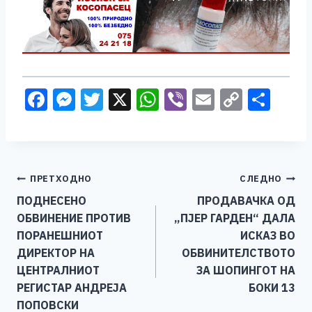
F
M
T
X
W
Vi
E
C
S
a
e
wi
h
b
m
o
h
c
ss
tt
at
er
ai
p
ar
e
e
er
s
l
y
e
Навигација
ПРЕТХОДНО
СЛЕДНО
b
n
A
Li
ПОДНЕСЕНО
ПРОДАВАЧКА ОД
o
g
p
n
на
ОБВИНЕНИЕ ПРОТИВ
„ПЈЕР ГАРДЕН“ ДАЛА
o
er
p
k
напис
ПОРАНЕШНИОТ
ИСКАЗ ВО
k
ДИРЕКТОР НА
ОБВИНИТЕЛСТВОТО
ЦЕНТРАЛНИОТ
ЗА ШОПИНГОТ НА
РЕГИСТАР АНДРЕЈА
БОКИ 13
ПОПОВСКИ