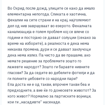
k
Во Охрид после дожд, улиците се како да имало
елементарна непогода. Сликата е хаотична,
фекалии на сите страни и на крај, најголемиот
дел од нив завршуваат во езерото. Фекалната
канализација е голем проблем кој се влече со
години и постојано се даваат солуции (секако за
време на изборите), а реалноста е дека нема
никаква промена, дури и се даваат заклучоци
дека нема излез. Па чисто да ве прашаме, ако
немате решение за проблемите зошто го
лажевте народот? Зошто ги баравте нивните
гласови? За да седите во дебелите фотелји и да
ги полните џебовите со народни пари?
Епа доста ни е од такви, впрочем такви беа и
предходните, а вие ќе го донесевте животот? За
кого живот? Нормално за партиските војници,
кои ги „насадивте“ насекаде.