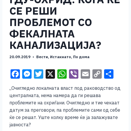
СЕ РЕШИ
ПРОБЛЕМОТ СО
ФЕКАЛНАТА
КАНАЛИЗАЦИЈА?
20.09.2019
Вести
,
Истакнато
,
По дома
F
M
T
X
W
Vi
E
C
S
a
e
wi
h
b
m
o
h
„Очигледно локалната власт под раководство од
c
ss
tt
at
er
ai
p
ar
централната, нема намера да ги решава
e
e
er
s
l
y
e
проблемите на охриѓани. Очигледно и тие чекаат
b
n
A
Li
датум за преговори, па проблемите сами од себе
ќе се решат. Уште колку време ќе ја залажувате
o
g
p
n
јавноста?
o
er
p
k