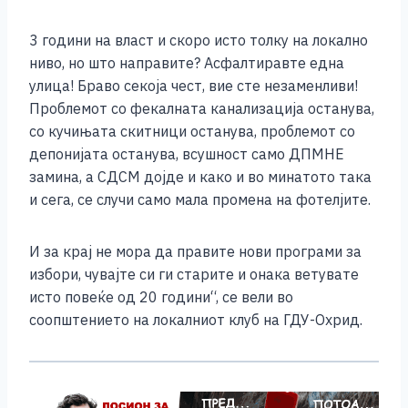
3 години на власт и скоро исто толку на локално
ниво, но што направите? Асфалтиравте една
улица! Браво секоја чест, вие сте незаменливи!
Проблемот со фекалната канализација останува,
со кучињата скитници останува, проблемот со
депонијата останува, всушност само ДПМНЕ
замина, а СДСМ дојде и како и во минатото така
и сега, се случи само мала промена на фотелјите.
И за крај не мора да правите нови програми за
избори, чувајте си ги старите и онака ветувате
исто повеќе од 20 години“, се вели во
соопштението на локалниот клуб на ГДУ-Охрид.