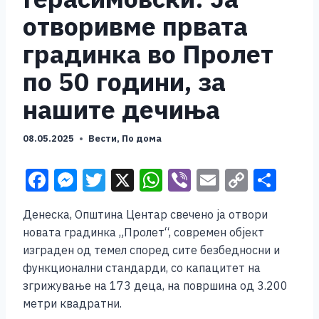
отворивме првата
градинка во Пролет
по 50 години, за
нашите дечиња
08.05.2025
Вести
,
По дома
F
M
T
X
W
Vi
E
C
S
a
e
wi
h
b
m
o
h
Денеска, Општина Центар свечено ја отвори
c
ss
tt
at
er
ai
p
ar
новата градинка „Пролет“, современ објект
e
e
er
s
l
y
e
изграден од темел според сите безбедносни и
b
n
A
Li
функционални стандарди, со капацитет на
згрижување на 173 деца, на површина од 3.200
o
g
p
n
метри квадратни.
o
er
p
k