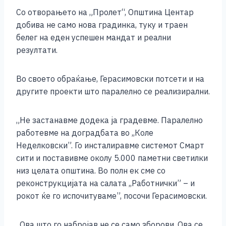
Со отворањето на „Пролет“, Општина Центар
добива не само нова градинка, туку и траен
белег на еден успешен мандат и реални
резултати.
Во своето обраќање, Герасимовски потсети и на
другите проекти што паралелно се реализирални.
„Не застанавме додека ја градевме. Паралелно
работевме на доградбата во ,,Коле
Неделковски”. Го инсталиравме системот Смарт
сити и поставивме околу 5.000 паметни светилки
низ целата општина. Во полн ек сме со
реконструкцијата на салата ,,Работнички” – и
рокот ќе го испочитуваме”, посочи Герасимовски.
„Ова што го набројав не се само зборови. Ова се