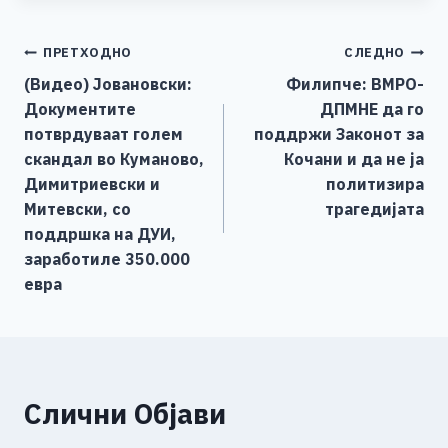
c
ss
tt
at
er
ai
p
ar
e
e
er
s
l
y
e
Навигација
ПРЕТХОДНО
СЛЕДНО
b
n
A
Li
(Видео) Јовановски:
Филипче: ВМРО-
o
g
p
n
на
Документите
ДПМНЕ да го
o
er
p
k
напис
потврдуваат голем
поддржи Законот за
k
скандал во Куманово,
Кочани и да не ја
Димитриевски и
политизира
Митевски, со
трагедијата
поддршка на ДУИ,
заработиле 350.000
евра
Слични Објави