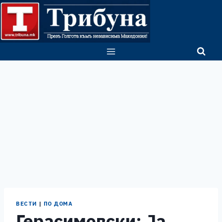
Skip
to
content
ВЕСТИ
|
ПО ДОМА
Герасимовски: Ја