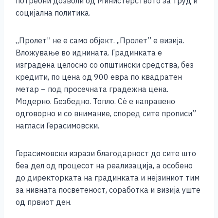
потребни дозволи од Министерството за труд и
социјална политика.
„Пролет” не е само објект. ,,Пролет” е визија.
Вложување во иднината. Градинката е
изградена целосно со општински средства, без
кредити, по цена од 900 евра по квадратен
метар – под просечната градежна цена.
Модерно. Безбедно. Топло. Сè е направено
одговорно и со внимание, според сите прописи”
нагласи Герасимовски.
Герасимовски изрази благодарност до сите што
беа дел од процесот на реализација, а особено
до директорката на градинката и нејзиниот тим
за нивната посветеност, соработка и визија уште
од првиот ден.