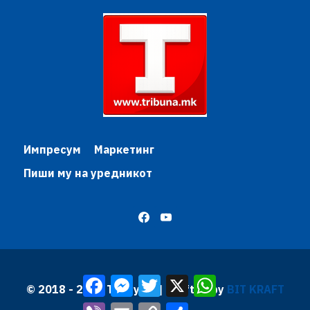
Импресум
Маркетинг
Пиши му на уредникот
Facebook
Messenger
Twitter
X
WhatsApp
© 2018 - 2026 Трибуна | Krafted by
BIT KRAFT
Viber
Email
Copy
Share