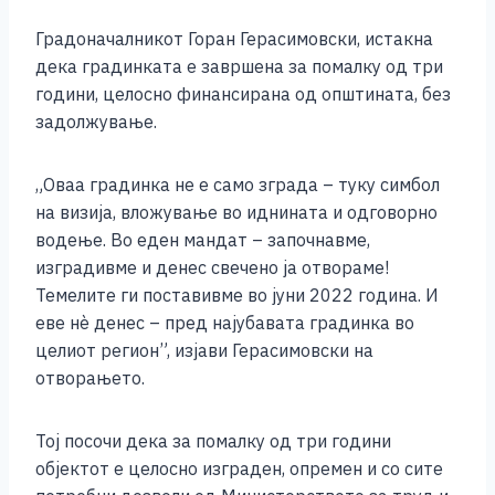
k
Градоначалникот Горан Герасимовски, истакна
дека градинката е завршена за помалку од три
години, целосно финансирана од општината, без
задолжување.
„Оваа градинка не е само зграда – туку симбол
на визија, вложување во иднината и одговорно
водење. Во еден мандат – започнавме,
изградивме и денес свечено ја отвораме!
Темелите ги поставивме во јуни 2022 година. И
еве нè денес – пред најубавата градинка во
целиот регион”, изјави Герасимовски на
отворањето.
Тој посочи дека за помалку од три години
објектот е целосно изграден, опремен и со сите