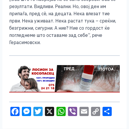
резултати. Видливи. Реални. Но, овој ден им
припаѓа, пред сè, на децата. Нека влезат тие
први. Нека уживаат. Нека растат тука – среќни,
безгрижни, сигурни. А ние? Ние со гордост ќе
погледнеме што оставаме зад себе”, рече
Герасимовски.
F
M
T
X
W
Vi
E
C
S
a
e
wi
h
b
m
o
h