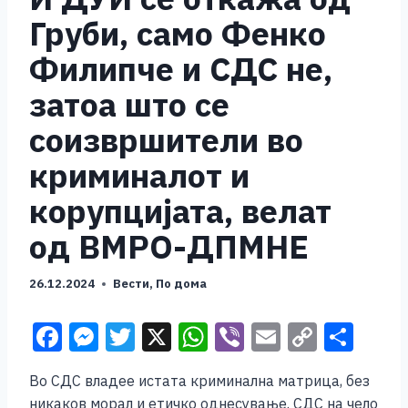
Груби, само Фенко
Филипче и СДС не,
затоа што се
соизвршители во
криминалот и
корупцијата, велат
од ВМРО-ДПМНЕ
26.12.2024
Вести
,
По дома
F
M
T
X
W
Vi
E
C
S
a
e
wi
h
b
m
o
h
Во СДС владее истата криминална матрица, без
c
ss
tt
at
er
ai
p
ar
никаков морал и етичко однесување. СДС на чело