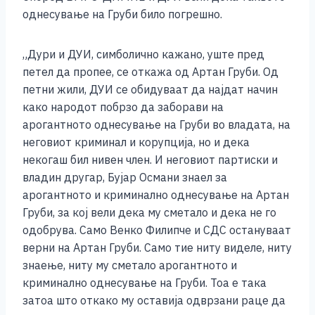
однесување на Груби било погрешно.
„Дури и ДУИ, симболично кажано, уште пред
петел да пропее, се откажа од Артан Груби. Од
петни жили, ДУИ се обидуваат да најдат начин
како народот побрзо да заборави на
арогантното однесување на Груби во владата, на
неговиот криминал и корупција, но и дека
некогаш бил нивен член. И неговиот партиски и
владин другар, Бујар Османи знаел за
арогантното и криминално однесување на Артан
Груби, за кој вели дека му сметало и дека не го
одобрува. Само Венко Филипче и СДС остануваат
верни на Артан Груби. Само тие ниту виделе, ниту
знаење, ниту му сметало арогантното и
криминално однесување на Груби. Тоа е така
затоа што откако му оставија одврзани раце да