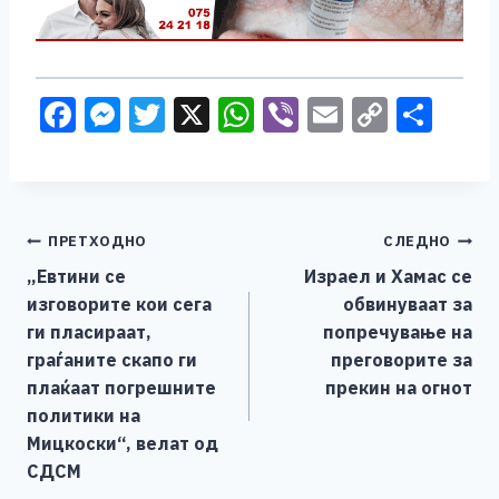
F
M
T
X
W
Vi
E
C
S
a
e
wi
h
b
m
o
h
c
ss
tt
at
er
ai
p
ar
e
e
er
s
l
y
e
Навигација
ПРЕТХОДНО
СЛЕДНО
b
n
A
Li
„Евтини се
Израел и Хамас се
o
g
p
n
на
изговорите кои сега
обвинуваат за
o
er
p
k
напис
ги пласираат,
попречување на
k
граѓаните скапо ги
преговорите за
плаќаат погрешните
прекин на огнот
политики на
Мицкоски“, велат од
СДСМ