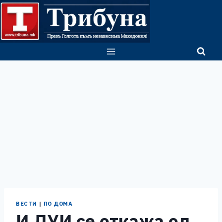
Skip
to
content
ВЕСТИ
|
ПО ДОМА
И ДУИ се откажа од