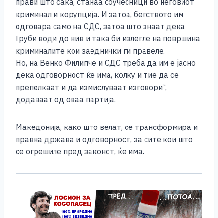
прави што сака, станаа соучесници во неговиот
криминал и корупција. И затоа, бегството им
одговара само на СДС, затоа што знаат дека
Груби води до нив и така би излегле на површина
криминалите кои заеднички ги правеле.
Но, на Венко Филипче и СДС треба да им е јасно
дека одговорност ќе има, колку и тие да се
препелкаат и да измислуваат изговори“,
додаваат од оваа партија.
Македонија, како што велат, се трансформира и
правна држава и одговорност, за сите кои што
се огрешиле пред законот, ќе има.