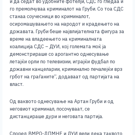
и да седат во удобните фотелји, СДС го гледаа и
го премолчуваа криминалот на Груби. Со тоа СДС
станаа соучесници во криминалот,
осиромашувањето на народот и крадењето на
државата. Груби беше највлијателната фигура за
време на владеењето на криминалната
коалиција СДС – ДУИ, кој големата моќ ја
демонстрираше со арогантно однесување
летајќи орли по телевизии, играјќи фудбал по
државни канцеларии, криминално печалејќи врз
грбот на граѓаните“, додаваат од партијата на
власт.
Од ваквото однесување на Артан Груби и од
неговиот криминал, посочуваат, се
дистанцираше дури и неговата партија.
Според ВМРО-ДПМНЕ и ДУИ вели дека таквото