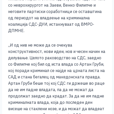
e
e
er
s
l
y
e
со неврохирургот на Заеви, Венко Филипче и
b
n
A
Li
неговите партиски соработници се оставштина
од периодот на владеење на криминална
o
g
p
n
коалиција СДС-ДУИ, истакнуваат од ВМРО-
o
er
p
k
ДПМНЕ.
k
„И од нив не може да се очекува
конструктивност, нови идеи, нов и чесен начин на
делување. Целото раководство на СДС, заедно
со Филипче кој бил од иста влада со Артан Груби,
кој поради криминал се најде на црната листа на
САД и стана бегалец од македонската правда.
Артан Груби беше тој кој СДС ги држеше во раце
да не им падне владата, па да не можат да
продолжат заедно да крадат. За да не им падне
криминалната влада, која до последен ден
висеше на стаклени нозе, и да можат да владеат