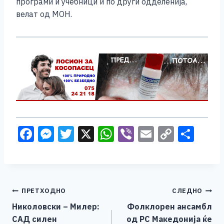
програми и учебници и по други одделенија,
велат од МОН.
F
M
T
X
W
Vi
E
C
S
a
e
wi
h
b
m
o
h
c
ss
tt
at
er
ai
p
ar
e
e
er
s
l
y
e
Навигација
ПРЕТХОДНО
СЛЕДНО
b
n
A
Li
Николовски – Милер:
Фолклорен ансамбл
o
g
p
n
на
САД силен
од РС Македонија ќе