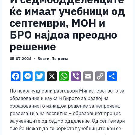
ќе имаат учебници од
септември, МОН и
БРО најдоа преодно
решение
05.07.2024
Вести
,
По дома
F
M
T
X
W
Vi
E
C
S
a
e
wi
h
b
m
o
h
По неколкудневни разговори Министерството за
c
ss
tt
at
er
ai
p
ar
образование и наука и Бирото за развој на
e
e
er
s
l
y
e
образованието изнајдоа решение за непречена
b
n
A
Li
реализација на воспитно – образовниот процес
за учениците од седмо одделение. Од септември
o
g
p
n
тие ќе можат да ги користат учебниците кои се
o
er
p
k