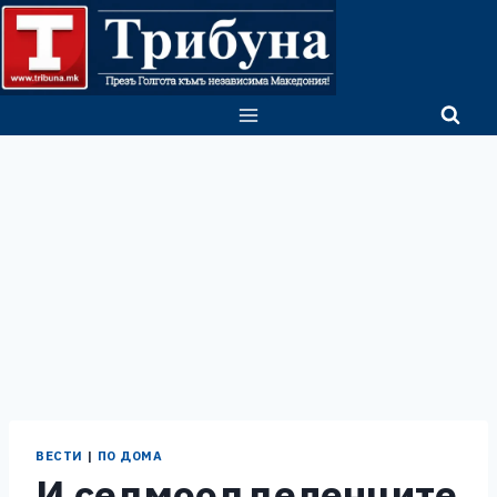
Skip
to
content
ВЕСТИ
|
ПО ДОМА
И седмоодделенците