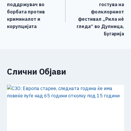
o
er
p
k
напис
поддржувач во
гостува на
k
борбата против
фолклорниот
криминалот и
фестивал „Рила нѐ
корупцијата
гледа“ во Дупница,
Бугарија
Слични Објави