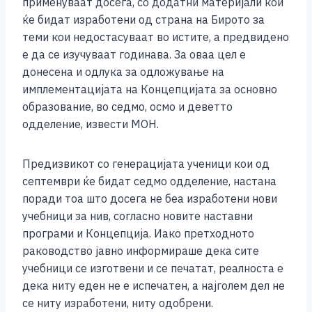
применуваат досега, со додатни материјали кои
k
ќе бидат изработени од страна на Бирото за
теми кои недостасуваат во истите, а предвидено
е да се изучуваат годинава. За оваа цел е
донесена и одлука за одложување на
имплементацијата на Концепцијата за основно
образование, во седмо, осмо и деветто
одделение, извести МОН.
Предизвикот со генерацијата ученици кои од
септември ќе бидат седмо одделение, настана
поради тоа што досега не беа изработени нови
учебници за нив, согласно новите наставни
програми и Концепција. Иако претходното
раководство јавно информираше дека сите
учебници се изготвени и се печатат, реалноста е
дека ниту еден не е испечатен, а најголем дел не
се ниту изработени, ниту одобрени.