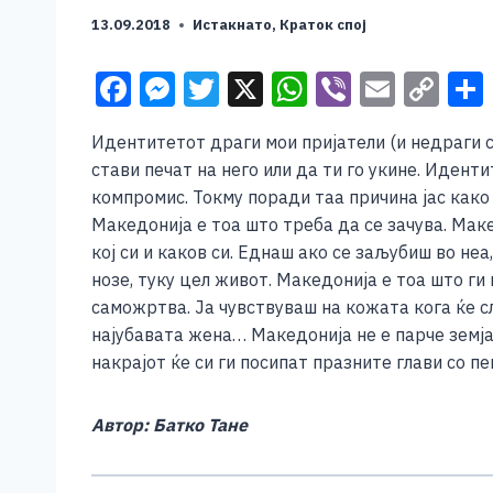
13.09.2018
Истакнато
,
Краток спој
F
M
T
X
W
Vi
E
C
a
e
wi
h
b
m
o
Идентитетот драги мои пријатели (и недраги се
c
ss
tt
at
er
ai
p
стави печат на него или да ти го укине. Иденти
e
e
er
s
l
y
компромис. Токму поради таа причина јас как
b
n
A
Li
Македонија е тоа што треба да се зачува. Макед
кој си и каков си. Еднаш ако се заљубиш во неа
o
g
p
n
нозе, туку цел живот. Македонија е тоа што ги
o
er
p
k
саможртва. Ја чувствуваш на кожата кога ќе с
k
најубавата жена… Македонија не е парче земја
накрајот ќе си ги посипат празните глави со п
Автор: Батко Тане