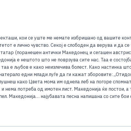
S
h
кташи, кои се уште ме немате избришано од вашите контак
ar
тетот е лично чувство. Секој е слободен да верува и да с
e
о татар (поранешен антички Македонец и сегашен австрис
онија е нештото што не поврзува сите нас. Таа е состојба
, таа е љубов е како неизлечива болест. Како настинка шт
 натерало едни млади луѓе да ги кажат зборовите: „Отидов
лушнеш како Цвета мома им однела леб на погоре спомнат
 и нема потреба од имотен лист. Македонија ќе постои, 
епел. Македонија… најубавата песна напишана со сите бои 