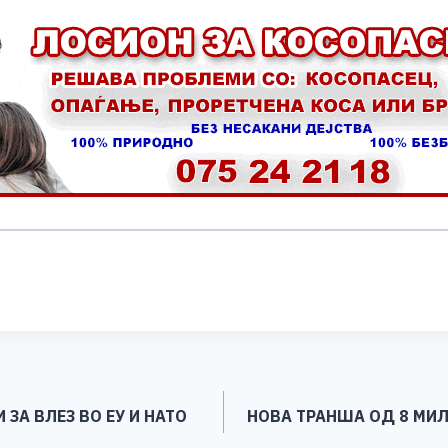
S
h
ar
e
ЗА ВЛЕЗ ВО ЕУ И НАТО
НОВА ТРАНША ОД 8 МИЛ