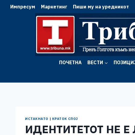
Skip
Импресум
Маркетинг
Пиши му на уредникот
to
content
ПОЧЕТНА
ВЕСТИ
ПОЗИЦИ
ИСТАКНАТО
|
КРАТОК СПОЈ
ИДЕНТИТЕТОТ НЕ Е