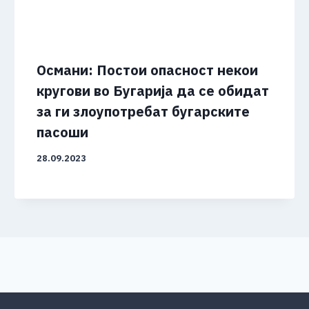
Османи: Постои опасност некои
кругови во Бугарија да се обидат
за ги злоупотребат бугарските
пасоши
28.09.2023