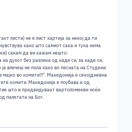
т листи) не е лист хартија за некој да ти
е чувствува како што самиот сака и тука нема
ки) сакам да ви кажам нешто:
 на духот без разлика од каде си, за каде си,
о ја влечеш не пола како во песната на Студени
 мајко во комити!!!“. Македонија е секојдневна
ите комити. Македонија е поубава и од
а тие што и предвидуваат вартоломееви ноќи
од палетата на Бог.