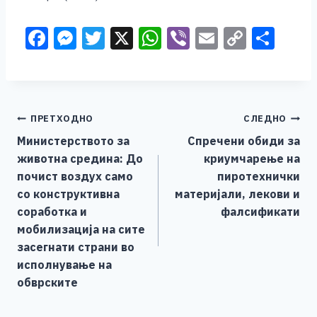
F
M
T
X
W
Vi
E
C
S
a
e
wi
h
b
m
o
h
c
ss
tt
at
er
ai
p
ar
e
e
er
s
l
y
e
Навигација
ПРЕТХОДНО
СЛЕДНО
b
n
A
Li
Министерството за
Спречени обиди за
o
g
p
n
на
животна средина: До
криумчарење на
o
er
p
k
напис
почист воздух само
пиротехнички
k
со конструктивна
материјали, лекови и
соработка и
фалсификати
мобилизација на сите
засегнати страни во
исполнување на
обврските