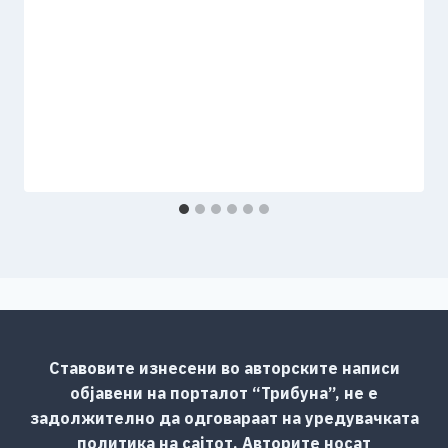
Ставовите изнесени во авторските написи
објавени на порталот “Трибуна”, не е
задолжително да одговараат на уредувачката
политика на сајтот. Авторите носат