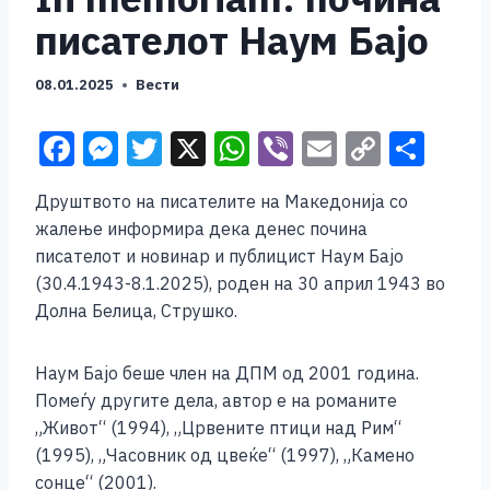
писателот Наум Бајо
08.01.2025
Вести
F
M
T
X
W
Vi
E
C
S
a
e
wi
h
b
m
o
h
Друштвото на писателите на Македонија со
c
ss
tt
at
er
ai
p
ar
жалење информира дека денес почина
e
e
er
s
l
y
e
писателот и новинар и публицист Наум Бајо
b
n
A
Li
(30.4.1943-8.1.2025), роден на 30 април 1943 во
Долна Белица, Струшко.
o
g
p
n
o
er
p
k
Наум Бајо беше член на ДПМ од 2001 година.
k
Помеѓу другите дела, автор е на романите
„Живот“ (1994), „Црвените птици над Рим“
(1995), „Часовник од цвеќе“ (1997), „Камено
сонце“ (2001).