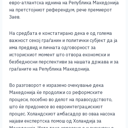
евро-атлантска иднина на Република Македонија
на претстојниот референдум, рече премиерот
Заев.
На средбата е констатирано дека е од голема
важност секој граѓанин и политички субјект да ја
има предвид и личната одговорност за
историскиот момент што отвора економски и
безбедносни перспективи за нашата држава и за
граѓаните на Република Македонија.
Во разговорот е изразено очекување дека
Македонија ќе продолжи со реформските
процеси, посебно во делот на правосудството,
што ќе придонесе во евроинтеграцискиот
процес. Холандскиот амбасадор во оваа насока
најави експертска помош од Холандија за