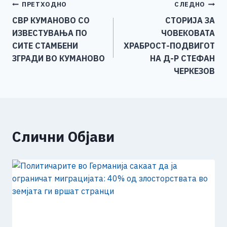
Навигација
ПРЕТХОДНО
СЛЕДНО
b
n
A
Li
СВР КУМАНОВО СО
СТОРИЈА ЗА
o
g
p
n
на
ИЗВЕСТУВАЊА ПО
ЧОВЕКОВАТА
o
er
p
k
напис
СИТЕ СТАМБЕНИ
ХРАБРОСТ-ПОДВИГОТ
k
ЗГРАДИ ВО КУМАНОВО
НА Д-Р СТЕФАН
ЧЕРКЕЗОВ
Слични Објави