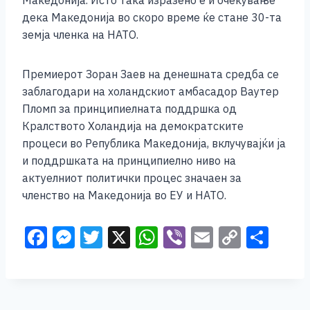
Македонија. Исто така изразено е и очекување
дека Македонија во скоро време ќе стане 30-та
земја членка на НАТО.
Премиерот Зоран Заев на денешната средба се
заблагодари на холандскиот амбасадор Ваутер
Пломп за принципиелната поддршка од
Кралството Холандија на демократските
процеси во Република Македонија, вклучувајќи ја
и поддршката на принципиелно ниво на
актуелниот политички процес значаен за
членство на Македонија во ЕУ и НАТО.
F
M
T
X
W
Vi
E
C
S
a
e
wi
h
b
m
o
h
c
ss
tt
at
er
ai
p
ar
e
e
er
s
l
y
e