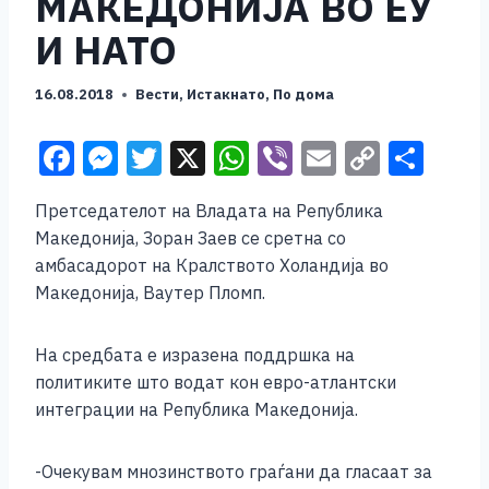
МАКЕДОНИЈА ВО ЕУ
И НАТО
16.08.2018
Вести
,
Истакнато
,
По дома
F
M
T
X
W
Vi
E
C
S
a
e
wi
h
b
m
o
h
Претседателот на Владата на Република
c
ss
tt
at
er
ai
p
ar
Македонија, Зоран Заев се сретна со
e
e
er
s
l
y
e
амбасадорот на Кралството Холандија во
b
n
A
Li
Македонија, Ваутер Пломп.
o
g
p
n
На средбата е изразена поддршка на
o
er
p
k
политиките што водат кон евро-атлантски
k
интеграции на Република Македонија.
-Очекувам мнозинството граѓани да гласаат за