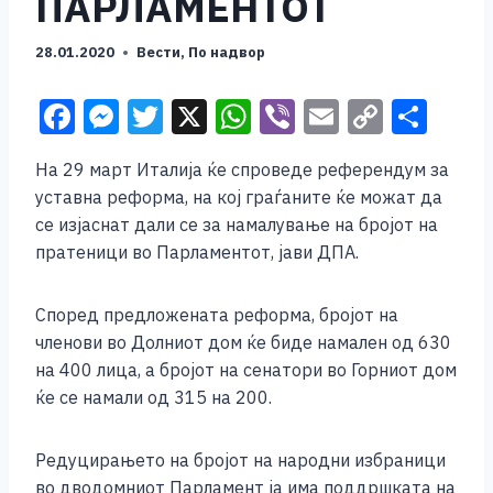
ПАРЛАМЕНТОТ
28.01.2020
Вести
,
По надвор
F
M
T
X
W
Vi
E
C
S
a
e
wi
h
b
m
o
h
На 29 март Италија ќе спроведе референдум за
c
ss
tt
at
er
ai
p
ar
уставна реформа, на кој граѓаните ќе можат да
e
e
er
s
l
y
e
се изјаснат дали се за намалување на бројот на
b
n
A
Li
пратеници во Парламентот, јави ДПА.
o
g
p
n
Според предложената реформа, бројот на
o
er
p
k
членови во Долниот дом ќе биде намален од 630
k
на 400 лица, а бројот на сенатори во Горниот дом
ќе се намали од 315 на 200.
Редуцирањето на бројот на народни избраници
во дводомниот Парламент ја има поддршката на