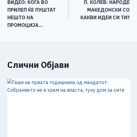
ВИДЕО: КОГА ВО
П. КОЛЕВ: НАРОДЕ
o
g
p
n
на
ПРИЛЕП ЌЕ ПУШТАТ
МАКЕДОНСКИ СО
o
er
p
k
напис
НЕШТО НА
КАКВИ ИДЕИ СИ ТИ?
k
ПРОМОЦИЈА…
Слични Објави