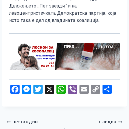
Движењето „Пет ѕвезди“ и на
левоцентристичката Демократска партија, која
исто така е дел од владината коалиција.
F
M
T
X
W
Vi
E
C
S
a
e
wi
h
b
m
o
h
c
ss
tt
at
er
ai
p
ar
e
e
er
s
l
y
e
Навигација
ПРЕТХОДНО
СЛЕДНО
b
n
A
Li