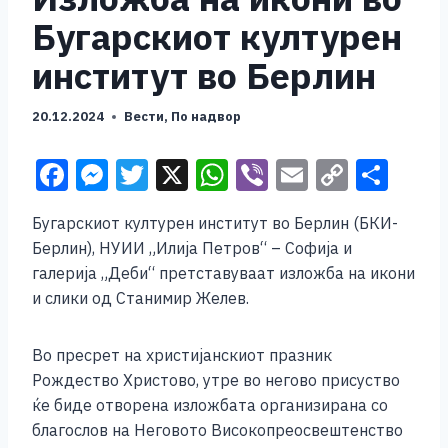
Бугарскиот културен
институт во Берлин
20.12.2024
Вести
,
По надвор
F
M
T
X
W
Vi
E
C
S
a
e
wi
h
b
m
o
h
Бугарскиот културен институт во Берлин (БКИ-
c
ss
tt
at
er
ai
p
ar
Берлин), НУИИ „Илија Петров“ – Софија и
e
e
er
s
l
y
e
галерија „Деби“ претставуваат изложба на икони
b
n
A
Li
и слики од Станимир Желев.
o
g
p
n
Во пресрет на христијанскиот празник
o
er
p
k
Рождество Христово, утре во негово присуство
k
ќе биде отворена изложбата организирана со
благослов на Неговото Високопреосвештенство