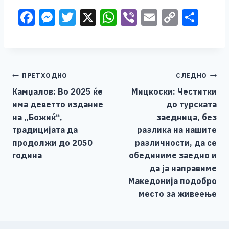
F
M
T
X
W
Vi
E
C
S
a
e
wi
h
b
m
o
h
c
ss
tt
at
er
ai
p
ar
e
e
er
s
l
y
e
Навигација
ПРЕТХОДНО
СЛЕДНО
b
n
A
Li
Камџалов: Во 2025 ќе
Мицкоски: Честитки
o
g
p
n
на
има деветто издание
до турската
o
er
p
k
напис
на „Божиќ“,
заедница, без
k
традицијата да
разлика на нашите
продолжи до 2050
различности, да се
година
обединиме заедно и
да ја направиме
Македонија подобро
место за живеење