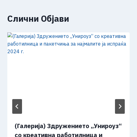
Слични Објави
(Галерија) Здружението „Унироуз“
со креативна работилница и