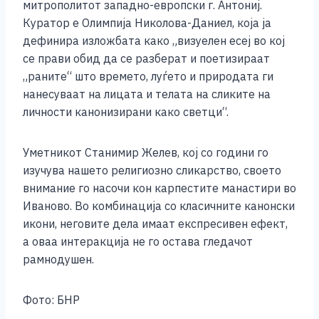
митрополитот западно-европски г. Антониј.
Куратор е Олимпија Николова-Даниел, која ја
дефинира изложбата како „визуелен есеј во кој
се прави обид да се разберат и поетизираат
„раните“ што времето, луѓето и природата ги
нанесуваат на лицата и телата на сликите на
личности канонизирани како светци“.
Уметникот Станимир Желев, кој со години го
изучува нашето религиозно сликарство, своето
внимание го насочи кон карпестите манастири во
Иваново. Во комбинација со класичните канонски
икони, неговите дела имаат експресивен ефект,
а оваа интеракција не го остава гледачот
рамнодушен.
Фото: БНР