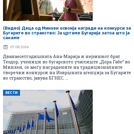
(Видео) Деца од Минхен освоија награди на конкурси за
Бугарите во странство: Ја цртаме Бугарија затоа што ја
сакаме
07.08.2026
Дванаесетгодишната Ана-Марија и нејзиниот брат
Теодор, ученици во бугарското училиште „Дора Габе“ во
Минхен, се меѓу наградените на традиционалните
творечки конкурси на Извршната агенција за Бугарите
во странство, јавува БГНЕС. ...
ВЕСТИ