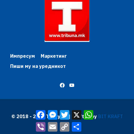
Импресум
Маркетинг
Пиши му на уредникот
Facebook
Messenger
Twitter
X
WhatsApp
© 2018 - 2026 Трибуна | Krafted by
BIT KRAFT
Viber
Email
Copy
Share
Link