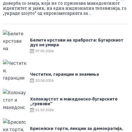
доверба со земја, која не го признава македонскиот
идентитет и јазик, на една национална телевизија, го
„украде шоуто“ од еврокомесарката за ...
Белите крстови на храброста: Бугарскиот
дух не умира
07.05.2026
Честитки, гаранции и знамиња
20.04.2026
Холокаустот и македонско-бугарските
„гревови“
11.03.2026
Бриселски торти, лекции за демократија,