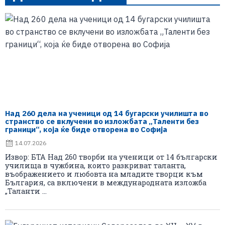
Над 260 дела на ученици од 14 бугарски училишта во
странство се вклучени во изложбата „Таленти без
граници“, која ќе биде отворена во Софија
14.07.2026
Извор: БТА Над 260 творби на ученици от 14 български
училища в чужбина, които разкриват таланта,
въображението и любовта на младите творци към
България, са включени в международната изложба
„Таланти ...