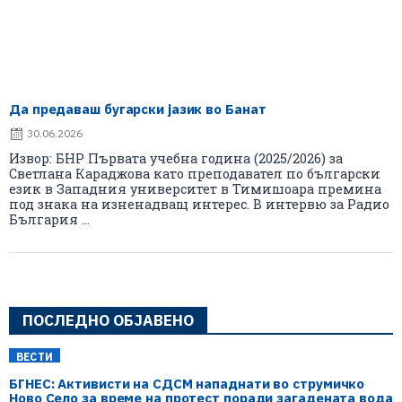
Да предаваш бугарски јазик во Банат
30.06.2026
Извор: БНР Първата учебна година (2025/2026) за
Светлана Караджова като преподавател по български
език в Западния университет в Тимишоара премина
под знака на изненадващ интерес. В интервю за Радио
България ...
ПОСЛЕДНО ОБЈАВЕНО
ВЕСТИ
БГНЕС: Aктивисти на СДСМ нападнати во струмичко
Ново Село за време на протест поради загадената вода