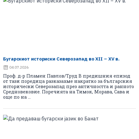
Бугарскиот историски Северозапад во XII – XV в.
04.07.2026
Проф. д-р Пламен Павлов/Труд В предишния епизод
от тази поредица разказахме накратко за българския
исторически Северозапад през античността и ранното
Средновековие. Поречията на Тимок, Морава, Сава и
още по на ...