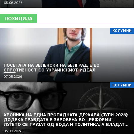
05.06.2026
ПОЗИЦИЈА
КОЛУМНИ
ПОСЕТАТА НА ЗЕЛЕНСКИ НА БЕЛГРАД Е ВО
СПРОТИВНОСТ СО УКРАИНСКИОТ ИДЕАЛ
07.08.2026
КОЛУМНИ
ХРОНИКА НА ЕДНА ПРОПАДНАТА ДРЖАВА (ЈУЛИ 2026):
ДОДЕКА ПРАВДАТА Е ЗАРОБЕНА ВО „РЕФОРМИ“,
ЛУЃЕТО СЕ ТРУЈАТ ОД ВОДА И ПОЛИТИКА, А ВЛАДАТА
И ОПОЗИЦИЈАТА СЕ „РЕКОНСТРУИРААТ“ – ЗЕМЈАТА
06.08.2026
ТОНЕ ВО „ДОСТОИНСТВО“ И МОЛЧИ ПРЕД УКРАИНА