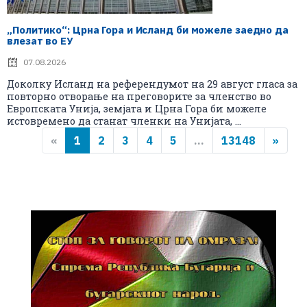
„Политико“: Црна Гора и Исланд би можеле заедно да
влезат во ЕУ
07.08.2026
Доколку Исланд на референдумот на 29 август гласа за
повторно отворање на преговорите за членство во
Европската Унија, земјата и Црна Гора би можеле
истовремено да станат членки на Унијата, ...
«
1
2
3
4
5
...
13148
»