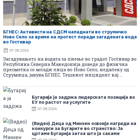
БГНЕС: Aктивисти на СДСМ нападнати во струмичко
Ново Село за време на протест поради загадената вода
во Гостивар
07.08.2026
Загадувањето на водата за пиење во градот Гостивар во
Република Северна Македонија доведе до физичка
пресметка со млади лица во Ново Село, недалеку од
Струмица, јавува БГНЕС. Тешкиот инцидент кај ...
Бугарија ја задржа лидерската позиција во
ЕУ по растот на услугите
07.08.2026
(Видео) Деца од Минхен освоија награди на
конкурси за Бугарите во странство: Ја
цртаме Бугарија затоа што ја сакаме
07.08.2026