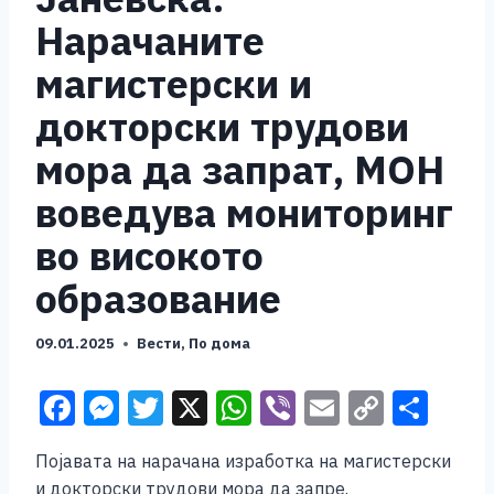
Нарачаните
магистерски и
докторски трудови
мора да запрат, МОН
воведува мониторинг
во високото
образование
09.01.2025
Вести
,
По дома
F
M
T
X
W
Vi
E
C
S
a
e
wi
h
b
m
o
h
Појавата на нарачана изработка на магистерски
c
ss
tt
at
er
ai
p
ar
и докторски трудови мора да запре.