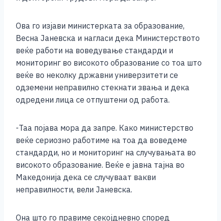
e
e
er
s
l
y
e
b
n
A
Li
Ова го изјави министерката за образование,
o
g
p
n
Весна Јаневска и нагласи дека Министерството
веќе работи на воведување стандарди и
o
er
p
k
мониторинг во високото образование со тоа што
k
веќе во неколку државни универзитети се
одземени неправилно стекнати звања и дека
одредени лица се отпуштени од работа.
-Таа појава мора да запре. Како министерство
веќе сериозно работиме на тоа да воведеме
стандарди, но и мониторинг на случувањата во
високото образование. Веќе е јавна тајна во
Македонија дека се случуваат вакви
неправилности, вели Јаневска.
Она што го правиме секојдневно според