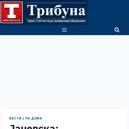
Skip
to
content
ВЕСТИ
|
ПО ДОМА
Јаневска: