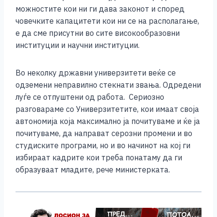
можностите кои ни ги дава законот и според
човечките капацитети кои ни се на располагање,
е да сме присутни во сите високообразовни
институции и научни институции.
Во неколку државни универзитети веќе се
одземени неправилно стекнати звања. Одредени
луѓе се отпуштени од работа. Сериозно
разговараме со Универзитетите, кои имаат своја
автономија која максимално ја почитуваме и ќе ја
почитуваме, да направат серозни промени и во
студиските програми, но и во начинот на кој ги
избираат кадрите кои треба понатаму да ги
образуваат младите, рече министерката.