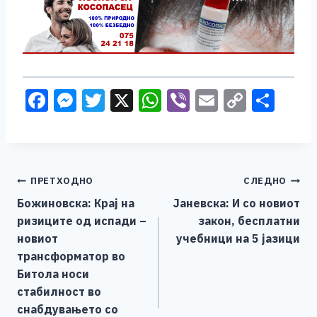
F
M
T
X
W
Vi
E
C
S
a
e
wi
h
b
m
o
h
c
ss
tt
at
er
ai
p
ar
e
e
er
s
l
y
e
Навигација
ПРЕТХОДНО
СЛЕДНО
b
n
A
Li
Божиновска: Крај на
Јаневска: И со новиот
o
g
p
n
на
ризиците од испади –
закон, бесплатни
o
er
p
k
напис
новиот
учебници на 5 јазици
k
трансформатор во
Битола носи
стабилност во
снабдувањето со