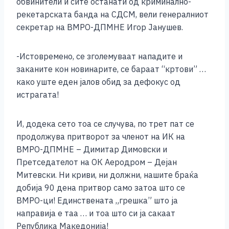
обвинители и сите останати од криминално-
k
рекетарската банда на СДСМ, вели генералниот
секретар на ВМРО-ДПМНЕ Игор Јанушев.
-Истовремено, се зголемуваат нападите и
заканите кон новинарите, се бараат “кртови” …
како уште еден јалов обид за дефокус од
истрагата!
И, додека сето тоа се случува, по трет пат се
продолжува притворот за членот на ИК на
ВМРО-ДПМНЕ – Димитар Димовски и
Претседателот на ОК Аеродром – Дејан
Митевски. Ни криви, ни должни, нашите браќа
добија 90 дена притвор само затоа што се
ВМРО-ци! Единствената „грешка” што ја
направија е таа … и тоа што си ја сакаат
Република Македонија!