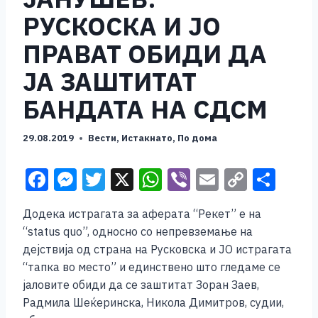
РУСКОСКА И ЈО
ПРАВАТ ОБИДИ ДА
ЈА ЗАШТИТАТ
БАНДАТА НА СДСМ
29.08.2019
Вести
,
Истакнато
,
По дома
F
M
T
X
W
Vi
E
C
S
a
e
wi
h
b
m
o
h
Додека истрагата за аферата “Рекет” е на
c
ss
tt
at
er
ai
p
ar
“status quo”, односно со непревземање на
e
e
er
s
l
y
e
дејствија од страна на Русковска и ЈО истрагата
b
n
A
Li
“тапка во место” и единствено што гледаме се
јаловите обиди да се заштитат Зоран Заев,
o
g
p
n
Радмила Шеќеринска, Никола Димитров, судии,
o
er
p
k