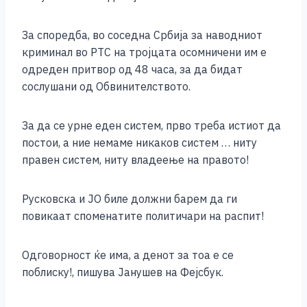
За споредба, во соседна Србија за наводниот
криминал во РТС на тројцата осомничени им е
одреден притвор од 48 часа, за да бидат
сослушани од Обвинителството.
За да се урне еден систем, прво треба истиот да
постои, а ние немаме никаков систем … ниту
правен систем, ниту владеење на правото!
Русковска и ЈО биле должни барем да ги
повикаат споменатите политичари на распит!
Одговорност ќе има, а денот за тоа е се
поблиску!, пишува Јанушев на Фејсбук.