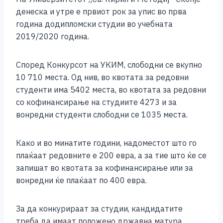
c
ss
tt
at
er
ai
p
ar
денеска и утре е првиот рок за упис во прва
e
e
er
s
l
y
e
година додипломски студии во учебната
b
n
A
Li
2019/2020 година.
o
g
p
n
Според Конкурсот на УКИМ, слободни се вкупно
o
er
p
k
10 710 места. Од нив, во квотата за редовни
k
студенти има 5402 места, во квотата за редовни
со кофинансирање на студиите 4273 и за
вонредни студенти слободни се 1035 места.
Како и во минатите години, надоместот што го
плаќаат редовните е 200 евра, а за тие што ќе се
запишат во квотата за кофинансирање или за
вонредни ќе плаќаат по 400 евра.
За да конкурираат за студии, кандидатите
треба да имаат положено државна матура.