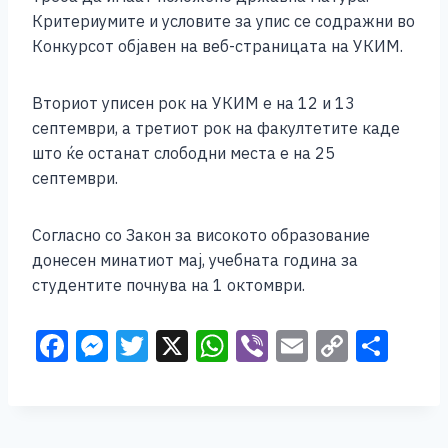
Критериумите и условите за упис се содражни во
Конкурсот објавен на веб-страницата на УКИМ.
Вториот уписен рок на УКИМ е на 12 и 13
септември, а третиот рок на факултетите каде
што ќе останат слободни места е на 25
септември.
Согласно со Закон за високото образование
донесен минатиот мај, учебната година за
студентите почнува на 1 октомври.
F
M
T
X
W
Vi
E
C
S
a
e
wi
h
b
m
o
h
c
ss
tt
at
er
ai
p
ar
e
e
er
s
l
y
e