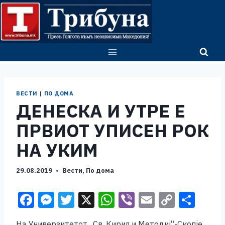
Skip
to
content
ВЕСТИ
|
ПО ДОМА
ДЕНЕСКА И УТРЕ Е
ПРВИОТ УПИСЕН РОК
НА УКИМ
29.08.2019
Вести
,
По дома
F
M
T
X
W
Vi
E
C
S
a
e
wi
h
b
m
o
h
На Универзитетот „Св. Кирил и Методиј“-Скопје