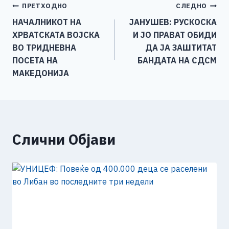
Навигација
ПРЕТХОДНО
СЛЕДНО
b
n
A
Li
НАЧАЛНИКОТ НА
ЈАНУШЕВ: РУСКОСКА
o
g
p
n
на
ХРВАТСКАТА ВОЈСКА
И ЈО ПРАВАТ ОБИДИ
o
er
p
k
напис
ВО ТРИДНЕВНА
ДА ЈА ЗАШТИТАТ
k
ПОСЕТА НА
БАНДАТА НА СДСМ
МАКЕДОНИЈА
Слични Објави