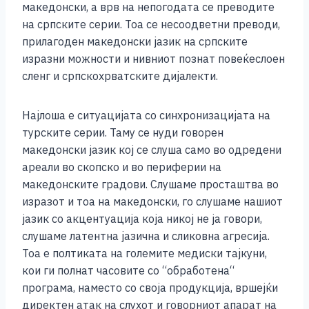
македонски, а врв на непогодата се преводите
на српските серии. Тоа се несоодветни преводи,
прилагоден македонски јазик на српските
изразни можности и нивниот познат повеќеслоен
сленг и српскохрватските дијалекти.
Најлоша е ситуацијата со синхронизацијата на
турските серии. Таму се нуди говорен
македонски јазик кој се слуша само во одредени
ареали во скопско и во периферии на
македонските градови. Слушаме просташтва во
изразот и тоа на македонски, го слушаме нашиот
јазик со акцентуација која никој не ја говори,
слушаме латентна јазична и сликовна агресија.
Тоа е полтиката на големите медиски тајкуни,
кои ги полнат часовите со “обработена“
програма, наместо со своја продукција, вршејќи
директен атак на слухот и говорниот апарат на