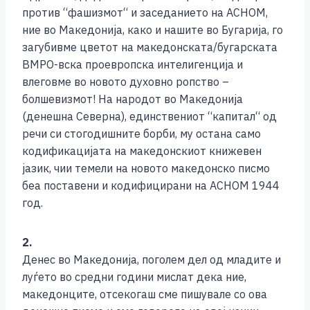
против “фашизмот“ и заседанието на АСНОМ,
ние во Македонија, како и нашите во Бугарија, го
загубивме цветот на македонската/бугарската
ВМРО-вска проевропска интелигенција и
влеговме во новото духовно ропство –
болшевизмот! На народот во Македонија
(денешна Северна), единствениот “капитал“ од
речи си стогодишните борби, му остана само
кодификацијата на македонскиот книжевен
јазик, чии темели на новото македонско писмо
беа поставени и кодифицирани на АСНОМ 1944
год.
2.
Денес во Македонија, поголем дел од младите и
луѓето во средни години мислат дека ние,
македонците, отсекогаш сме пишувале со ова