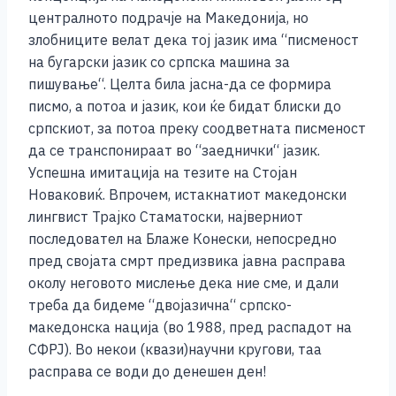
централното подрачје на Македонија, но
злобниците велат дека тој јазик има “писменост
на бугарски јазик со српска машина за
пишување“. Целта била јасна-да се формира
писмо, а потоа и јазик, кои ќе бидат блиски до
српскиот, за потоа преку соодветната писменост
да се транспонираат во “заеднички“ јазик.
Успешна имитација на тезите на Стојан
Новаковиќ. Впрочем, истакнатиот македонски
лингвист Трајко Стаматоски, најверниот
последовател на Блаже Конески, непосредно
пред својата смрт предизвика јавна расправа
околу неговото мислење дека ние сме, и дали
треба да бидеме “двојазична“ српско-
македонска нација (во 1988, пред распадот на
СФРЈ). Во некои (квази)научни кругови, таа
расправа се води до денешен ден!