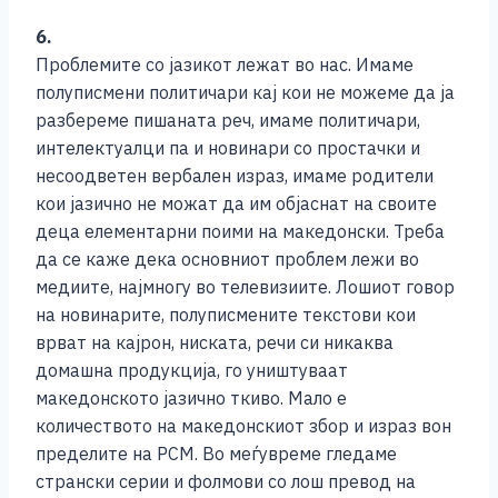
6.
Проблемите со јазикот лежат во нас. Имаме
полуписмени политичари кај кои не можеме да ја
разбереме пишаната реч, имаме политичари,
интелектуалци па и новинари со простачки и
несоодветен вербален израз, имаме родители
кои јазично не можат да им објаснат на своите
деца елементарни поими на македонски. Треба
да се каже дека основниот проблем лежи во
медиите, најмногу во телевизиите. Лошиот говор
на новинарите, полуписмените текстови кои
врват на кајрон, ниската, речи си никаква
домашна продукција, го уништуваат
македонското јазично ткиво. Мало е
количеството на македонскиот збор и израз вон
пределите на РСМ. Во меѓувреме гледаме
странски серии и фолмови со лош превод на