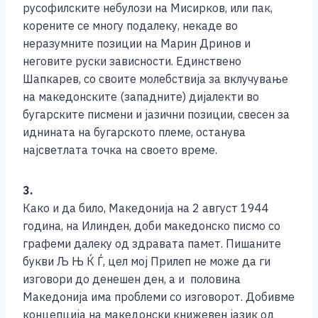
русофилските небулози на Мисирков, или пак,
корените се многу подалеку, некаде во
неразумните позиции на Марин Дринов и
неговите руски зависности. Единствено
Шапкарев, со своите молебствија за вклучување
на македонските (западните) дијалекти во
бугарските писмени и јазични позиции, свесен за
иднината на бугарското племе, останува
најсветлата точка на своето време.
3.
Како и да било, Македонија на 2 август 1944
година, на Илинден, доби македонско писмо со
графеми далеку од здравата памет. Пишаните
букви Љ Њ Ќ Ѓ, цел мој Прилеп не може да ги
изговори до денешен ден, а и половина
Македонија има проблеми со изговорот. Добивме
концепција на македонски книжевен јазик од