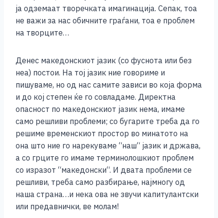
ја одземаат творечката имагинација. Сепак, тоа
не важи за нас обичните граѓани, тоа е проблем
на творците…
Денес македонскиот јазик (со фуснота или без
неа) постои. На тој јазик ние говориме и
пишуваме, но од нас самите зависи во која форма
и до кој степен ќе го совладаме. Директна
опасност по македонскиот јазик нема, имаме
само решливи проблеми; со бугарите треба да го
решиме временскиот простор во минатото на
она што ние го нарекуваме “наш“ јазик и држава,
а со грците го имаме терминолошкиот проблем
со изразот “македонски“. И двата проблеми се
решливи, треба само разбирање, најмногу од
наша страна…и нека ова не звучи капитулантски
или предавнички, ве молам!