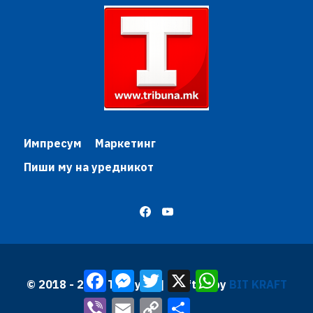
Импресум
Маркетинг
Пиши му на уредникот
Facebook
Messenger
Twitter
X
WhatsApp
© 2018 - 2026 Трибуна | Krafted by
BIT KRAFT
Viber
Email
Copy
Share