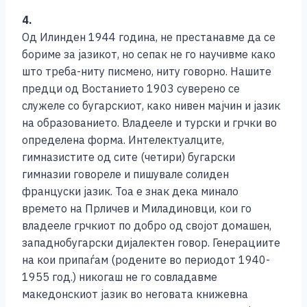
4.
Од Илинден 1944 година, не престанавме да се
бориме за јазикот, но сепак не го научивме како
што треба-ниту писмено, ниту говорно. Нашите
предци од Востанието 1903 суверено се
служеле со бугарскиот, како нивен мајчин и јазик
на образованието. Владееле и турски и грчки во
определена форма. Интелектуалците,
гимназистите од сите (четири) бугарски
гимназии говореле и пишувале солиден
француски јазик. Тоа е знак дека минало
времето на Прличев и Миладиновци, кои го
владееле грчкиот по добро од својот домашен,
западнобугарски дијалектен говор. Генерациите
на кои припаѓам (родените во периодот 1940-
1955 год.) никогаш не го совладавме
македонскиот јазик во неговата книжевна