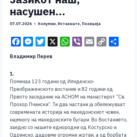
насушен…
07.07.2026
Колумни
,
Истакнато
,
Позиција
F
M
T
X
W
Vi
E
C
S
a
e
wi
h
b
m
o
h
Владимир Перев
c
ss
tt
at
er
ai
p
ar
e
e
er
s
l
y
e
1.
b
n
A
Li
Поминаа 123 години од Илнденско-
o
g
p
n
Преображенското востание и 82 години од
Првото заседание на АСНОМ на манастирот “Св.
o
er
p
k
Прохор Пчински“. Ти два настани ја обележуваат
k
современата историја на македонскиот човек,
најмногу на македонските бугари. Во Востанието,
заедно со нашите еднородни од Костурско и
Одринско, дадовме огромни жртви, а од борбата