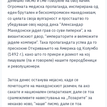
денешно писмо и сме говореле на овој начин.
Огромната медиска пропаганда, инспирирана од
еден брутален и бескомпромисен македонизам,
со целата своја вулгарност и просташтво го
убедуваше овој народ дека “Александар
Македонски јадел грав со суви пиперки“, а на
византискиот двор, “императорите и велможите
јаделе компири“. Така пропагандата успеа да го
прескокне Откривањето на Америка од Колумбо
(1492 г.), како што го прикри и јазикот на кој
пишувале (па и говореле) нашите преродбеници
и револуционери.
Затоа денес останува нејасно, каде се
почетоците на македонскиот јазичен, па ако
сакате и национален сепаратизам; дали се тоа
срамежливите навестувања на „Лозарите“ за
некакво ново, “наше“ писмо, дали се тоа