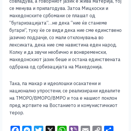
совладува, а говорниот јазик е жива материја, тој
се менува и прилагодува. Затоа Мицкоски и
македонските србомани се плашат од
“бугаризацијата“…не дека “ние ќе станеме
бугари“, туку ќе се види дека ние сме единствено
јазично подрачје, со мали отклонувања во
лексиката, дека ние сме навистина еден народ.
Колку и да звучи необично и вонвременски,
македонскиот јазик беше и остана единствената
одбрана од србизацијата на Македонија.
Така, па макар и идеолошки осакатени и
национално упростени, се реализирани идеалите
на ТМОРО/ВМОРО/ВМРО и тоа е нашиот поклон
пред жртвите на Востанието и комунистичкиот
терор.
F
M
T
X
W
Vi
E
C
S