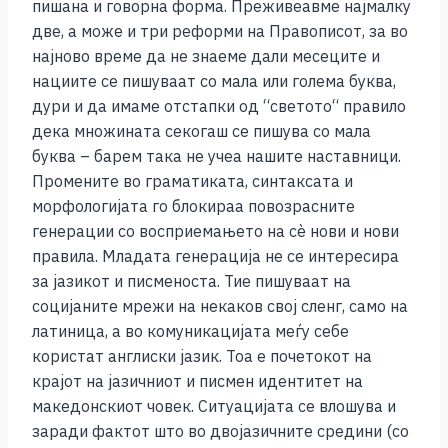
пишана и говорна форма. Преживеавме најмалку
две, а може и три реформи на Правописот, за во
најново време да не знаеме дали месеците и
нациите се пишуваат со мала или голема буква,
дури и да имаме отстапки од “светото“ правило
дека множината секогаш се пишува со мала
буква – барем така не учеа нашите наставници.
Промените во граматиката, синтаксата и
морфологијата го блокираа повозрасните
генерации со восприемањето на сѐ нови и нови
правила. Младата генерација не се интересира
за јазикот и писменоста. Тие пишуваат на
социјаните мрежи на некаков свој сленг, само на
латиница, а во комуникацијата меѓу себе
користат англиски јазик. Тоа е почетокот на
крајот на јазичниот и писмен идентитет на
македонскиот човек. Ситуацијата се влошува и
заради фактот што во двојазичните средини (со