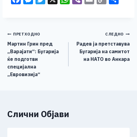
a
e
wi
h
b
m
o
h
c
ss
tt
at
er
ai
p
ar
e
e
er
s
l
y
e
Навигација
ПРЕТХОДНО
СЛЕДНО
b
n
A
Li
Мартин Грин пред
Радев ја претставува
o
g
p
n
на
„Варајати“: Бугарија
Бугарија на самитот
o
er
p
k
напис
ќе подготви
на НАТО во Анкара
k
специјална
„Евровизија“
Слични Објави