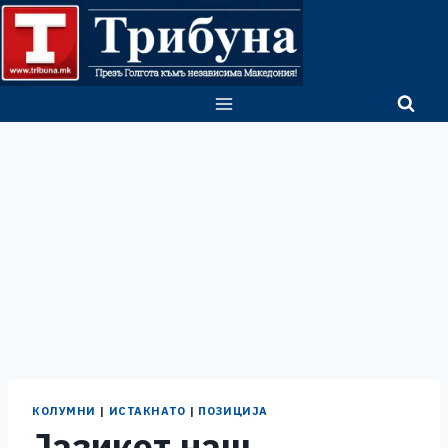
Skip
to
content
КОЛУМНИ
|
ИСТАКНАТО
|
ПОЗИЦИЈА
Јазикот наш,