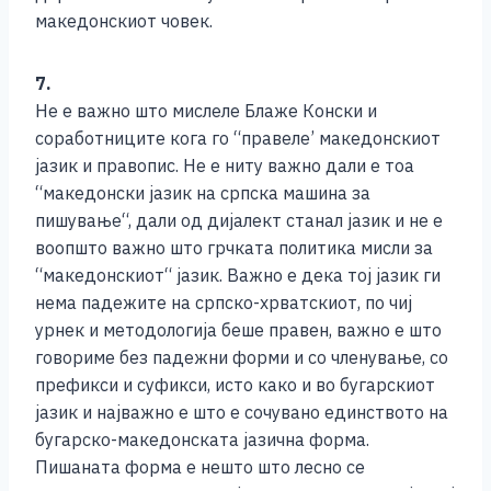
македонскиот човек.
7.
Не е важно што мислеле Блаже Конски и
соработниците кога го “правеле’ македонскиот
јазик и правопис. Не е ниту важно дали е тоа
“македонски јазик на српска машина за
пишување“, дали од дијалект станал јазик и не е
воопшто важно што грчката политика мисли за
“македонскиот“ јазик. Важно е дека тој јазик ги
нема падежите на српско-хрватскиот, по чиј
урнек и методологија беше правен, важно е што
говориме без падежни форми и со членување, со
префикси и суфикси, исто како и во бугарскиот
јазик и најважно е што е сочувано единството на
бугарско-македонската јазична форма.
Пишаната форма е нешто што лесно се