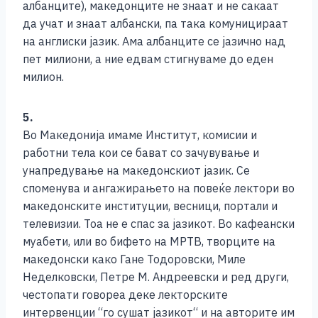
албанците), македонците не знаат и не сакаат
да учат и знаат албански, па така комуницираат
на англиски јазик. Ама албанците се јазично над
пет милиони, а ние едвам стигнуваме до еден
милион.
5.
Во Македонија имаме Институт, комисии и
работни тела кои се бават со зачувување и
унапредување на македонскиот јазик. Се
споменува и ангажирањето на повеќе лектори во
македонските институции, весници, портали и
телевизии. Тоа не е спас за јазикот. Во кафеански
муабети, или во бифето на МРТВ, творците на
македонски како Гане Тодоровски, Миле
Неделковски, Петре М. Андреевски и ред други,
честопати говореа деке лекторските
интервенции “го сушат јазикот“ и на авторите им