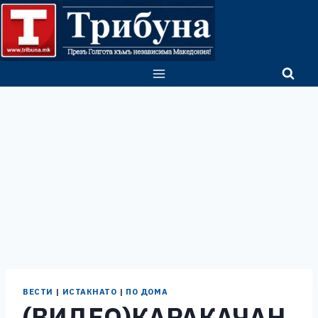
Skip
to
content
ВЕСТИ
|
ИСТАКНАТО
|
ПО ДОМА
(ВИДЕО)КАРАКАЧАН