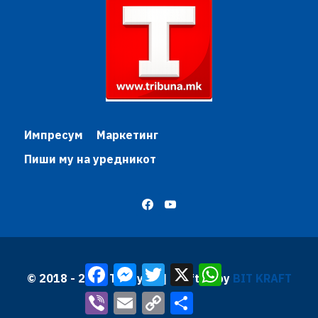
Импресум
Маркетинг
Пиши му на уредникот
Facebook
Messenger
Twitter
X
WhatsApp
© 2018 - 2026 Трибуна | Krafted by
BIT KRAFT
Viber
Email
Copy
Share
Link