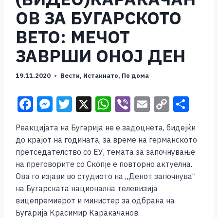
ОВ ЗА БУГАРСКОТО
ВЕТО: МЕЧОТ
ЗАВРШИ ОНОЈ ДЕН
19.11.2020
Вести
,
Истакнато
,
По дома
F
M
T
X
W
Vi
E
C
S
a
e
wi
h
b
m
o
h
Реакцијата на Бугарија не e задоцнета, бидејќи
c
ss
tt
at
er
ai
p
ar
до крајот на годината, за време на германското
e
e
er
s
l
y
e
претседателство со ЕУ, темата за започнување
b
n
A
Li
на преговорите со Скопје е повторно актуелна.
Ова го изјави во студиото на „Денот започнува“
o
g
p
n
на Бугарската национална телевизија
o
er
p
k
вицепремиерот и министер за одбрана на
k
Бугарија Красимир Каракачанов.