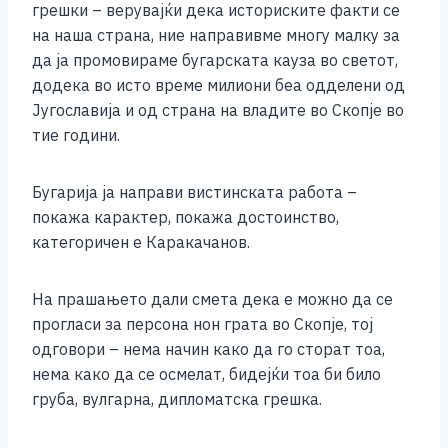
грешки – верувајќи дека историските факти се
на наша страна, ние направивме многу малку за
да ја промовираме бугарската кауза во светот,
додека во исто време милиони беа одделени од
Југославија и од страна на владите во Скопје во
тие години.
Бугарија ја направи вистинската работа –
покажа карактер, покажа достоинство,
категоричен е Каракачанов.
На прашањето дали смета дека е можно да се
прогласи за персона нон грата во Скопје, тој
одговори – нема начин како да го сторат тоа,
нема како да се осмелат, бидејќи тоа би било
груба, вулгарна, дипломатска грешка.