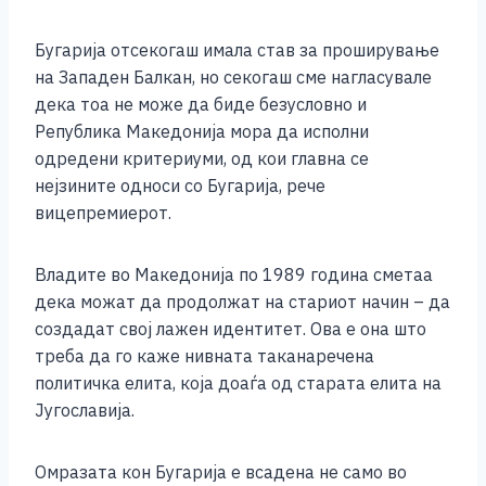
Бугарија отсекогаш имала став за проширување
на Западен Балкан, но секогаш сме нагласувале
дека тоа не може да биде безусловно и
Република Македонија мора да исполни
одредени критериуми, од кои главна се
нејзините односи со Бугарија, рече
вицепремиерот.
Владите во Македонија по 1989 година сметаа
дека можат да продолжат на стариот начин – да
создадат свој лажен идентитет. Ова е она што
треба да го каже нивната таканаречена
политичка елита, која доаѓа од старата елита на
Југославија.
Омразата кон Бугарија е всадена не само во