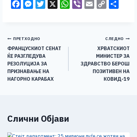
F
M
T
X
W
Vi
E
C
S
a
e
wi
h
b
m
o
h
c
ss
tt
at
er
ai
p
ar
e
e
er
s
l
y
e
Навигација
ПРЕТХОДНО
СЛЕДНО
b
n
A
Li
ФРАНЦУСКИОТ СЕНАТ
ХРВАТСКИОТ
o
g
p
n
на
ЌЕ РАЗГЛЕДУВА
МИНИСТЕР ЗА
o
er
p
k
напис
РЕЗОЛУЦИЈА ЗА
ЗДРАВСТВО БЕРОШ
k
ПРИЗНАВАЊЕ НА
ПОЗИТИВЕН НА
НАГОРНО КАРАБАХ
КОВИД-19
Слични Објави