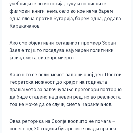
учебниците по историја, туку и во нивните
филмови, книги, нема село во кое нема барем
една плоча против Бугарија, барем една, додава
Каракачанов.
Ако сме објективни, сегашниот премиер Зоран
Заев е тој што поседува најумерен политички
јазик, смета вицепремиерот.
Како што се вели, мечот заврши оној ден. Постои
теоретска можност до крајот на годината
прашањето за започнување преговори повторно
да биде ставено на дневен ред, но во реалноста
тоа не може да се случи, смета Каракачанов.
Оваа реторика на Скопје воопшто не помага –
повеќе од 30 години бугарските влади правеа