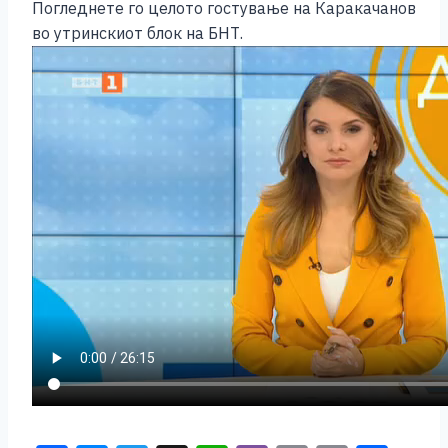
Погледнете го целото гостување на Каракачанов
во утринскиот блок на БНТ.