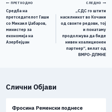
Навигација
ПРЕТХОДНО
СЛЕДНО
b
n
A
Li
Средба на
„СДС го штити
o
g
p
n
на
претседателот Гаши
насилникот во Кочани
o
er
p
k
напис
со Микаил Џабаров,
од своите редови, тој
k
министер за
и понатаму
економија на
продолжува да биде
Азербејџан
нивен коалиционен
партнер“, велат од
ВМРО-ДПМНЕ
Слични Објави
Фросина Ременски поднесе