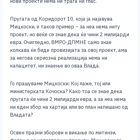
нови проекти нема ни трага ни глас.
Пругата од Коридорот 10, која ја најавува
Мицкоски, е таков пример – за неа нема ниту
проект, но веќе се знае дека ќе чини 2 милијарди
евра. Очигледно, ВМРО-ДПМНЕ само знае
колкава ќе биде провизијата за овој проект, ама
за негова сериозна реализација нема ни
капацитет, ни знаење во оваа Влада.
Го прашуваме Мицкоски: Кој лаже, тој или
министерката Кочоска? Како тоа се знае дека
пругата ќе чини 2 милијарди евра, а за неа нема
ни еден збор на хартија или во план напишано од
Владата?
Освен празни зборови и викање по митинзи,