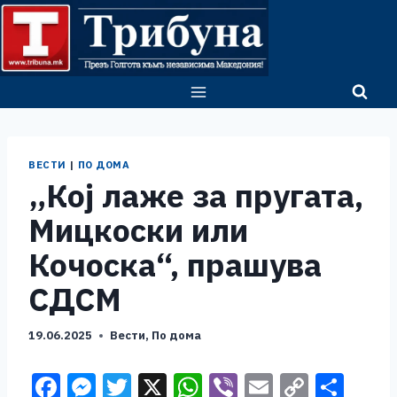
Skip
to
content
ВЕСТИ
|
ПО ДОМА
„Кој лаже за пругата,
Мицкоски или
Кочоска“, прашува
СДСМ
19.06.2025
Вести
,
По дома
F
M
T
X
W
Vi
E
C
S