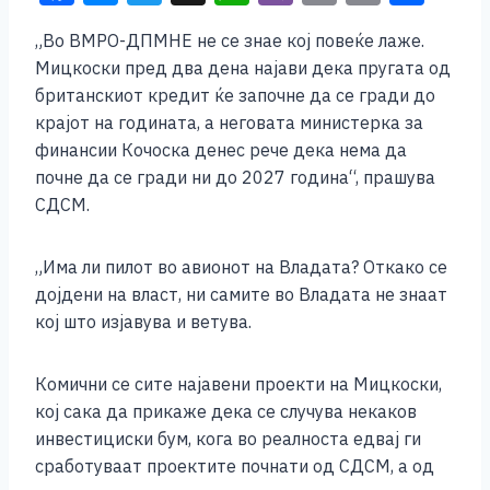
a
e
wi
h
b
m
o
h
„Во ВМРО-ДПМНЕ не се знае кој повеќе лаже.
c
ss
tt
at
er
ai
p
ar
Мицкоски пред два дена најави дека пругата од
e
e
er
s
l
y
e
британскиот кредит ќе започне да се гради до
b
n
A
Li
крајот на годината, а неговата министерка за
финансии Кочоска денес рече дека нема да
o
g
p
n
почне да се гради ни до 2027 година“, прашува
o
er
p
k
СДСМ.
k
„Има ли пилот во авионот на Владата? Откако се
дојдени на власт, ни самите во Владата не знаат
кој што изјавува и ветува.
Комични се сите најавени проекти на Мицкоски,
кој сака да прикаже дека се случува некаков
инвестициски бум, кога во реалноста едвај ги
сработуваат проектите почнати од СДСМ, а од