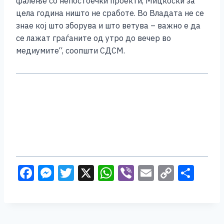
фалење со непостоечки проекти, Мицкоски за
цела година ништо не сработе. Во Владата не се
знае кој што зборува и што ветува – важно е да
се лажат граѓаните од утро до вечер во
медиумите“, соопшти СДСМ.
F
M
T
X
W
Vi
E
C
S
a
e
wi
h
b
m
o
h
c
ss
tt
at
er
ai
p
ar
e
e
er
s
l
y
e